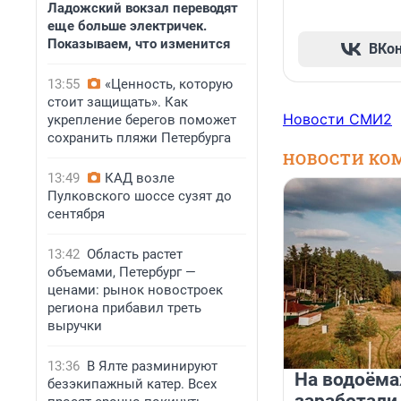
Ладожский вокзал переводят
еще больше электричек.
Показываем, что изменится
ВКо
13:55
«Ценность, которую
стоит защищать». Как
Новости СМИ2
укрепление берегов поможет
сохранить пляжи Петербурга
НОВОСТИ КО
13:49
КАД возле
Пулковского шоссе сузят до
сентября
13:42
Область растет
объемами, Петербург —
ценами: рынок новостроек
региона прибавил треть
выручки
13:36
В Ялте разминируют
На водоёма
безэкипажный катер. Всех