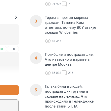
91 926
7
Теракты против мирных
3
граждан. Татьяна Ким
ответила, почему ВСУ атакует
склады Wildberries
87 347
+0
–0
Погибшие и пострадавшие.
4
Что известно о взрыве в
центре Москвы
85 038
216
+0
–0
Галька била в людей,
5
пострадавших грузили в
скорые на лежаках. Что
происходило в Геленджике
после атаки БПЛА