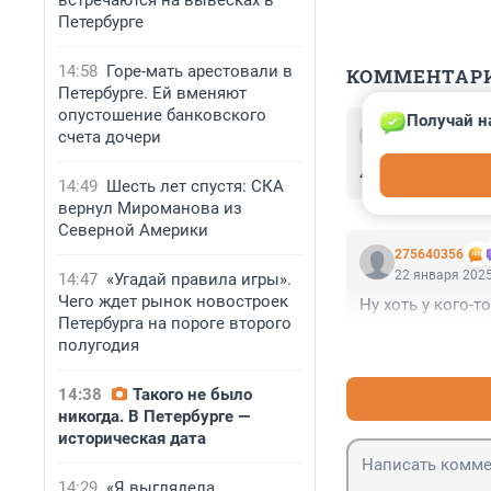
встречаются на вывесках в
Петербурге
14:58
Горе-мать арестовали в
КОММЕНТАР
Петербурге. Ей вменяют
опустошение банковского
Получай н
Гость
счета дочери
22 января 2025
4747 мальчик С
14:49
Шесть лет спустя: СКА
вернул Мироманова из
Северной Америки
275640356
22 января 2025
14:47
«Угадай правила игры».
Чего ждет рынок новостроек
Ну хоть у кого-т
Петербурга на пороге второго
полугодия
14:38
Такого не было
никогда. В Петербурге —
историческая дата
14:29
«Я выглядела