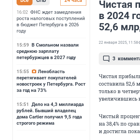
Все
СПБ
24 часа
Чистая 
16:02
ФНС ждет замедления
в 2024 г
роста налоговых поступлений
52,6 млр
в бюджет Петербурга в 2026
году
22 января 2025, 11:58
15:59
В Смольном назвали
среднюю зарплату
петербуржцев в 2027 году
3
коммент
15:55
Ленобласть
Чистая прибыль 
перетягивает покупателей
составила 52,6 
новостроек у Петербурга. Рост
за год на 73%
только в четвер
увеличившись на
15:51
Дело на 4,3 миллиарда
рублей. Бывший владелец
Чистый процент
дома Cartier получил 9,5 года
строгого режима
на 38,4% по сра
и достигла пока