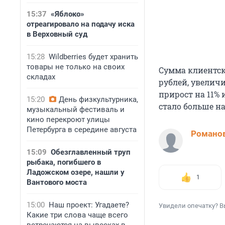
15:37
«Яблоко»
отреагировало на подачу иска
в Верховный суд
15:28
Wildberries будет хранить
товары не только на своих
Сумма клиентски
складах
рублей, увелич
прирост на 11% 
15:20
День физкультурника,
стало больше на 
музыкальный фестиваль и
кино перекроют улицы
Петербурга в середине августа
Романов
15:09
Обезглавленный труп
рыбака, погибшего в
Ладожском озере, нашли у
1
Вантового моста
15:00
Наш проект: Угадаете?
Увидели опечатку? В
Какие три слова чаще всего