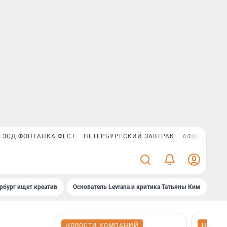
ЗСД ФОНТАНКА ФЕСТ
ПЕТЕРБУРГСКИЙ ЗАВТРАК
АФИША PLUS
рбург ищет креатив
Основатель Levrana и критика Татьяны Ким
Зач
НОВОСТИ КОМПАНИЙ
НОВОС