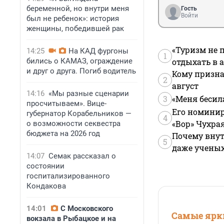
беременной, но внутри меня
Гость
Войти
был не ребенок»: история
женщины, победившей рак
«Туризм не 
14:25
На КАД фургоны
1
бились о КАМАЗ, ограждение
отдыхать в а
и друг о друга. Погиб водитель
Кому призна
2
август
14:16
«Мы разные сценарии
3
«Меня бесил
просчитываем». Вице-
Его номинир
губернатор Корабельников —
4
«Вор» Чухра
о возможности секвестра
бюджета на 2026 год
Почему внут
5
даже учены
14:07
Семак рассказал о
состоянии
госпитализированного
Кондакова
14:01
С Московского
Самые ярки
вокзала в Рыбацкое и на