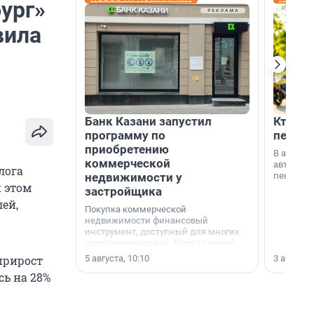
ург»
вила
Банк Казани запустил
Кто по
программу по
пенсии
приобретению
В август
коммерческой
автомати
лога
недвижимости у
пенсии.
и этом
застройщика
лей,
Покупка коммерческой
недвижимости финансовый
инструмент, доступный для многих
предпринимателей. Будь то новый
офис, склад, торговое помещение
5 августа, 10:10
3 августа,
прирост
или готовый арендный бизнес —
сь на 28%
успех сделки зависит от правильного
выбора объекта и грамотного
финансирования.