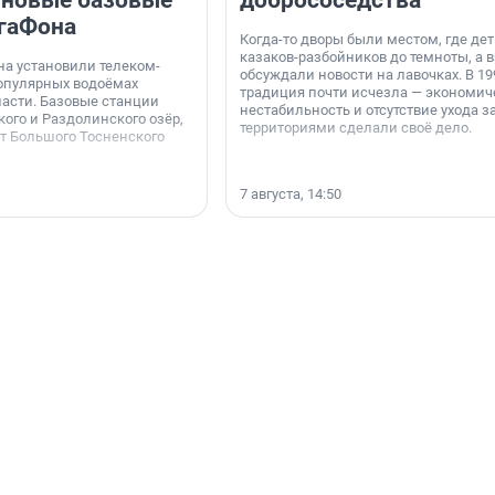
 новые базовые
добрососедства
гаФона
Когда-то дворы были местом, где дет
казаков-разбойников до темноты, а 
а установили телеком-
обсуждали новости на лавочках. В 19
опулярных водоёмах
традиция почти исчезла — экономич
асти. Базовые станции
нестабильность и отсутствие ухода з
ого и Раздолинского озёр,
территориями сделали своё дело.
от Большого Тосненского
7 августа, 14:50