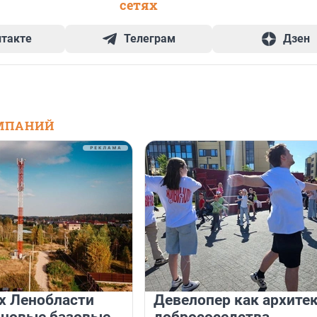
сетях
нтакте
Телеграм
Дзен
МПАНИЙ
х Ленобласти
Девелопер как архите