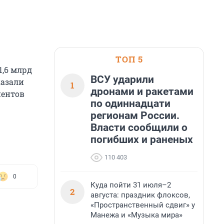
ТОП 5
1,6 млрд
ВСУ ударили
казали
1
дронами и ракетами
иентов
по одиннадцати
регионам России.
Власти сообщили о
погибших и раненых
110 403
0
Куда пойти 31 июля–2
2
августа: праздник флоксов,
«Пространственный сдвиг» у
Манежа и «Музыка мира»