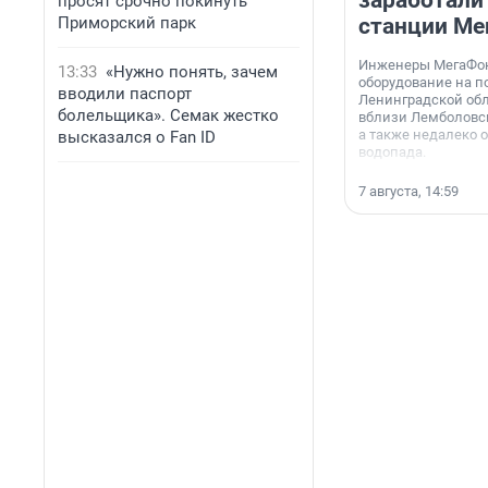
заработали
просят срочно покинуть
Приморский парк
станции Ме
Инженеры МегаФон
13:33
«Нужно понять, зачем
оборудование на п
вводили паспорт
Ленинградской обл
болельщика». Семак жестко
вблизи Лемболовск
а также недалеко 
высказался о Fan ID
водопада.
7 августа, 14:59