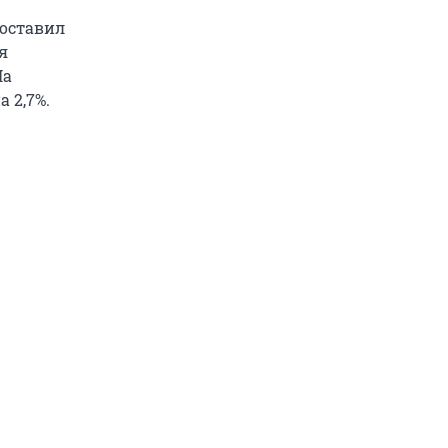
составил
я
На
 2,7%.