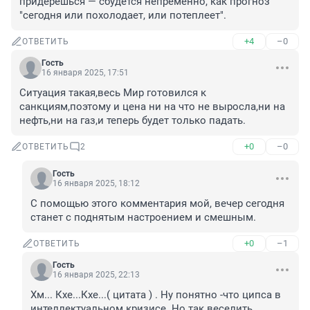
придерёшься — сбудется непременно, как прогноз 
"сегодня или похолодает, или потеплеет".
+4
–0
ОТВЕТИТЬ
Гость
16 января 2025, 17:51
Ситуация такая,весь Мир готовился к 
санкциям,поэтому и цена ни на что не выросла,ни на 
нефть,ни на газ,и теперь будет только падать.
+0
–0
ОТВЕТИТЬ
2
Гость
16 января 2025, 18:12
С помощью этого комментария мой, вечер сегодня 
станет с поднятым настроением и смешным.
+0
–1
ОТВЕТИТЬ
Гость
16 января 2025, 22:13
Хм... Кхе...Кхе...( цитата ) . Ну понятно -что ципса в 
интеллектуальном кризисе. Но так веселить...