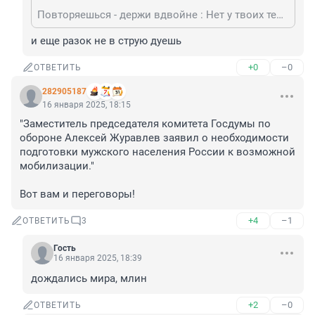
Повторяешься - держи вдвойне : Нет у твоих теперь ни кнута ни пряника. Вот таких как ты , только ,могут мобилизовывать
и еще разок не в струю дуешь
+0
–0
ОТВЕТИТЬ
282905187
16 января 2025, 18:15
"Заместитель председателя комитета Госдумы по 
обороне Алексей Журавлев заявил о необходимости 
подготовки мужского населения России к возможной 
мобилизации."

Вот вам и переговоры!
+4
–1
ОТВЕТИТЬ
3
Гость
16 января 2025, 18:39
дождались мира, млин
+2
–0
ОТВЕТИТЬ