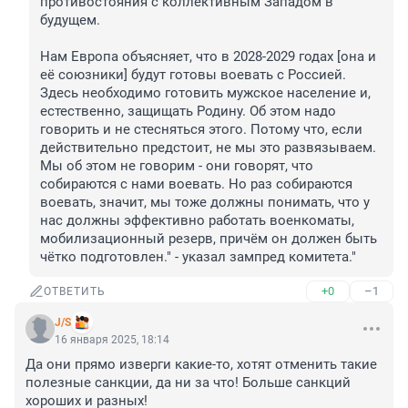
противостояния с коллективным Западом в 
будущем.

Нам Европа объясняет, что в 2028-2029 годах [она и 
её союзники] будут готовы воевать с Россией. 
Здесь необходимо готовить мужское население и, 
естественно, защищать Родину. Об этом надо 
говорить и не стесняться этого. Потому что, если 
действительно предстоит, не мы это развязываем. 
Мы об этом не говорим - они говорят, что 
собираются с нами воевать. Но раз собираются 
воевать, значит, мы тоже должны понимать, что у 
нас должны эффективно работать военкоматы, 
мобилизационный резерв, причём он должен быть 
чётко подготовлен." - указал зампред комитета."
+0
–1
ОТВЕТИТЬ
J/S
16 января 2025, 18:14
Да они прямо изверги какие-то, хотят отменить такие 
полезные санкции, да ни за что! Больше санкций 
хороших и разных!