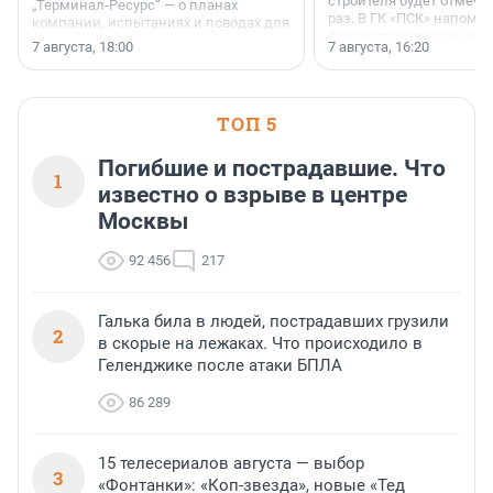
строителя будет отмечат
„Терминал-Ресурс“ — о планах
раз. В ГК «ПСК» напомни
компании, испытаниях и поводах для
появился праздник и к
осторожного оптимизма.
7 августа, 18:00
7 августа, 16:20
поменялась роль строит
ТОП 5
Погибшие и пострадавшие. Что
1
известно о взрыве в центре
Москвы
92 456
217
Галька била в людей, пострадавших грузили
2
в скорые на лежаках. Что происходило в
Геленджике после атаки БПЛА
86 289
15 телесериалов августа — выбор
3
«Фонтанки»: «Коп-звезда», новые «Тед