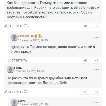
Как бы подсказать Трампу, что самое жестокое 
требование для России - это заставить её всю нефть и 
весь газ потреблять только на территории России, 
местным населением??
+0
–0
ОТВЕТИТЬ
1
212850Е
16 января 2025, 18:45
pgrad, тут и Трампа не надо, наши власти и сами к 
этому придут.
+0
–0
ОТВЕТИТЬ
Гость
16 января 2025, 18:20
Не раскрыта тема,Трамп дружбан?Али нет??вся 
пропаганда топит за Дональда😆😆
+1
–0
ОТВЕТИТЬ
1
Гость
16 января 2025, 21:39