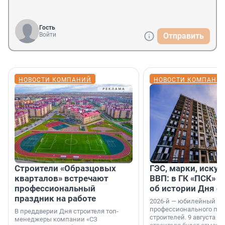
Гость
Войти
Отправить
НОВОСТИ КОМПАНИЙ
НОВОСТИ КОМПАНИ
Строители «Образцовых
ГЭС, марки, искус
кварталов» встречают
ВВП: в ГК «ПСК» р
профессиональный
об истории Дня с
праздник на работе
2026-й — юбилейный го
профессионального пр
В преддверии Дня строителя топ-
строителей. 9 августа 2
менеджеры компании «СЗ