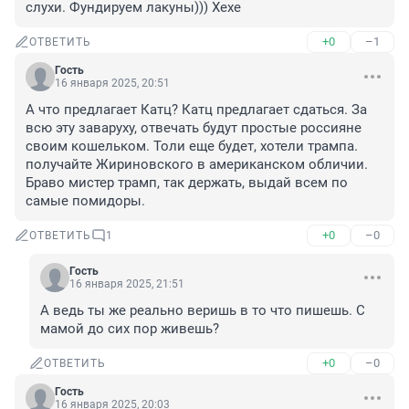
слухи. Фундируем лакуны))) Хехе
+0
–1
ОТВЕТИТЬ
Гость
16 января 2025, 20:51
А что предлагает Катц? Катц предлагает сдаться. За 
всю эту заваруху, отвечать будут простые россияне 
своим кошельком. Толи еще будет, хотели трампа. 
получайте Жириновского в американском обличии. 
Браво мистер трамп, так держать, выдай всем по 
самые помидоры.
+0
–0
ОТВЕТИТЬ
1
Гость
16 января 2025, 21:51
А ведь ты же реально веришь в то что пишешь. С 
мамой до сих пор живешь?
+0
–0
ОТВЕТИТЬ
Гость
16 января 2025, 20:03