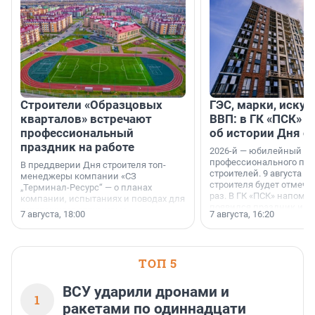
Строители «Образцовых
ГЭС, марки, искус
кварталов» встречают
ВВП: в ГК «ПСК» р
профессиональный
об истории Дня с
праздник на работе
2026-й — юбилейный го
профессионального пр
В преддверии Дня строителя топ-
строителей. 9 августа 2
менеджеры компании «СЗ
строителя будет отмечат
„Терминал-Ресурс“ — о планах
раз. В ГК «ПСК» напомни
компании, испытаниях и поводах для
появился праздник и к
осторожного оптимизма.
7 августа, 18:00
7 августа, 16:20
поменялась роль строит
ТОП 5
ВСУ ударили дронами и
1
ракетами по одиннадцати