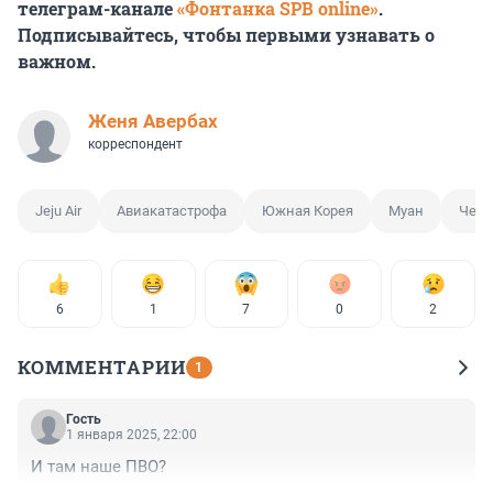
телеграм-канале
«Фонтанка SPB online»
.
Подписывайтесь, чтобы первыми узнавать о
важном.
Женя Авербах
корреспондент
Jeju Air
Авиакатастрофа
Южная Корея
Муан
Черн
6
1
7
0
2
КОММЕНТАРИИ
1
Гость
1 января 2025, 22:00
И там наше ПВО?