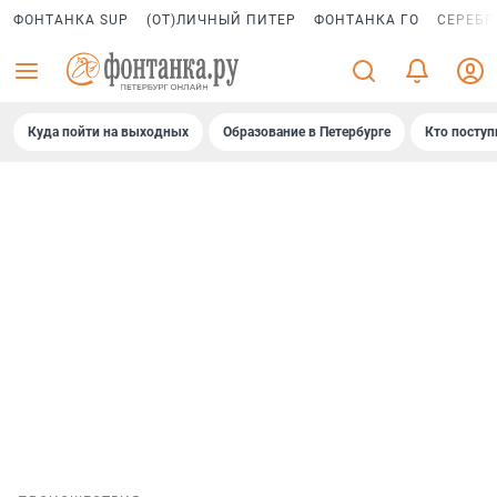
ФОНТАНКА SUP
(ОТ)ЛИЧНЫЙ ПИТЕР
ФОНТАНКА ГО
СЕРЕБР
Куда пойти на выходных
Образование в Петербурге
Кто поступ