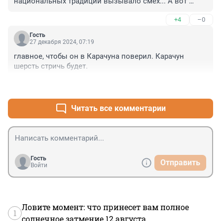
национальных традиций вызывало смех... А вот 
сейчас не знаю...
+4
–0
Гость
27 декабря 2024, 07:19
главное, чтобы он в Карачуна поверил. Карачун 
шерсть стричь будет.
+1
–0
Читать все комментарии
Гость
Отправить
Войти
Ловите момент: что принесет вам полное
1
солнечное затмение 12 августа