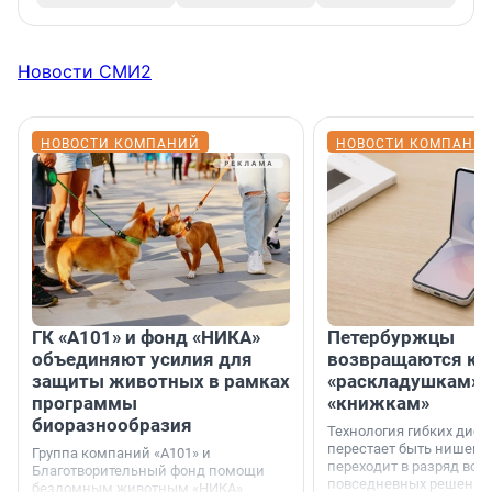
Новости СМИ2
НОВОСТИ КОМПАНИЙ
НОВОСТИ КОМПАНИ
ГК «А101» и фонд «НИКА»
Петербуржцы
объединяют усилия для
возвращаются к
защиты животных в рамках
«раскладушкам» 
программы
«книжкам»
биоразнообразия
Технология гибких дисп
перестает быть нишевы
Группа компаний «А101» и
переходит в разряд вос
Благотворительный фонд помощи
повседневных решений
бездомным животным «НИКА»