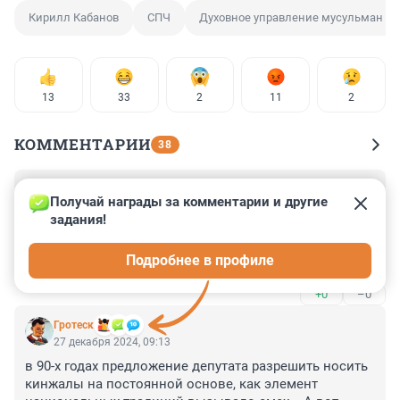
Кирилл Кабанов
СПЧ
Духовное управление мусульман
13
33
2
11
2
КОММЕНТАРИИ
38
Гость
29 декабря 2024, 05:18
Получай награды за комментарии и другие 
задания!
Муфтию пора на родину. Засиделся бедолага в 
России. Наши обычаи, праздники, традиции, Вера... 
Подробнее в профиле
Все ему не мило. На Родину...
+0
–0
Гротеск
27 декабря 2024, 09:13
в 90-х годах предложение депутата разрешить носить 
кинжалы на постоянной основе, как элемент 