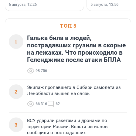
заключили соглашение о
6 августа, 12:26
5 августа, 13:56
стратегическом сотрудничестве.
ТОП 5
Галька била в людей,
1
пострадавших грузили в скорые
на лежаках. Что происходило в
Геленджике после атаки БПЛА
98 756
Экипаж пропавшего в Сибири самолета из
2
Ленобласти вышел на связь
66 316
62
ВСУ ударили ракетами и дронами по
3
территории России. Власти регионов
сообщили о пострадавших