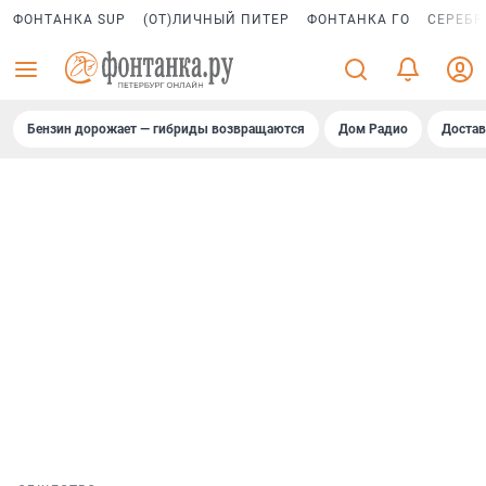
ФОНТАНКА SUP
(ОТ)ЛИЧНЫЙ ПИТЕР
ФОНТАНКА ГО
СЕРЕБР
Бензин дорожает — гибриды возвращаются
Дом Радио
Достав