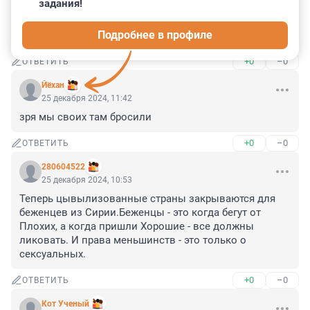
25 декабря 2024, 11:44
задания!
Фонтанка! Забаньте ЭТО, в конце концов, имейте 
Подробнее в профиле
совесть!!!
+0
–0
ОТВЕТИТЬ
Йёхан
25 декабря 2024, 11:42
зря мы своих там бросили
+0
–0
ОТВЕТИТЬ
280604522
25 декабря 2024, 10:53
Теперь цывылизованные страны закрываются для 
беженцев из Сирии.Беженцы - это когда бегут от 
Плохих, а когда пришли Хорошие - все должны 
ликовать. И права меньшинств - это только о 
сексуальных.
+0
–0
ОТВЕТИТЬ
Кот Ученый