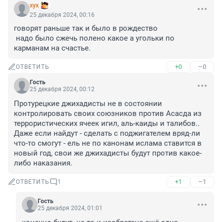
хух
25 декабря 2024, 00:16
говорят раньше так и было в рождество

 надо было сжечь полено какое а угольки по 
карманам на счастье.
+0
–0
ОТВЕТИТЬ
Гость
25 декабря 2024, 00:12
Протурецкие джихадисты не в состоянии 
контролировать своих союзников против Асасда из 
террористических ячеек игил, аль-каиды и талибов..

Даже если найдут - сделать с поджигателем вряд-ли 
что-то смогут - ель не по канонам ислама ставится в 
новый год, свои же джихадисты будут против какое-
либо наказания.
+1
–1
ОТВЕТИТЬ
1
Гость
25 декабря 2024, 01:01