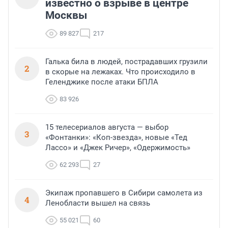
известно о взрыве в центре
Москвы
89 827
217
Галька била в людей, пострадавших грузили
2
в скорые на лежаках. Что происходило в
Геленджике после атаки БПЛА
83 926
15 телесериалов августа — выбор
3
«Фонтанки»: «Коп-звезда», новые «Тед
Лассо» и «Джек Ричер», «Одержимость»
62 293
27
Экипаж пропавшего в Сибири самолета из
4
Ленобласти вышел на связь
55 021
60