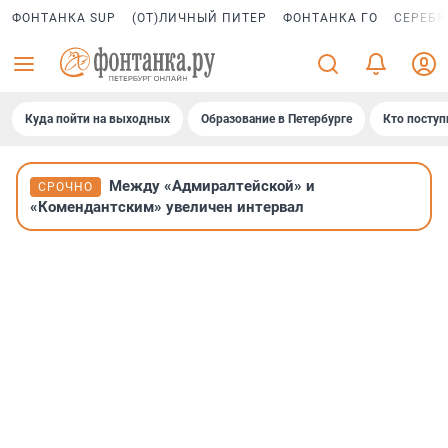
ФОНТАНКА SUP
(ОТ)ЛИЧНЫЙ ПИТЕР
ФОНТАНКА ГО
СЕРЕБР
Куда пойти на выходных
Образование в Петербурге
Кто поступ
Между «Адмиралтейской» и
СРОЧНО
«Комендантским» увеличен интервал