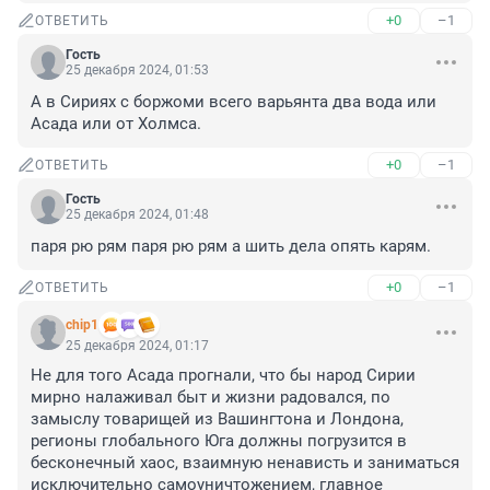
+0
–1
ОТВЕТИТЬ
Гость
25 декабря 2024, 01:53
А в Сириях с боржоми всего варьянта два вода или 
Асада или от Холмса.
+0
–1
ОТВЕТИТЬ
Гость
25 декабря 2024, 01:48
паря рю рям паря рю рям а шить дела опять карям.
+0
–1
ОТВЕТИТЬ
chip1
25 декабря 2024, 01:17
Не для того Асада прогнали, что бы народ Сирии 
мирно налаживал быт и жизни радовался, по 
замыслу товарищей из Вашингтона и Лондона, 
регионы глобального Юга должны погрузится в 
бесконечный хаос, взаимную ненависть и заниматься 
исключительно самоуничтожением, главное 