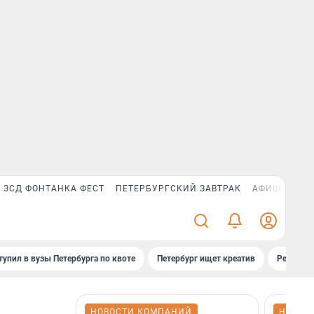
ЗСД ФОНТАНКА ФЕСТ
ПЕТЕРБУРГСКИЙ ЗАВТРАК
АФИША PLUS
тупил в вузы Петербурга по квоте
Петербург ищет креатив
Рейтинги
НОВОСТИ КОМПАНИЙ
НОВОС