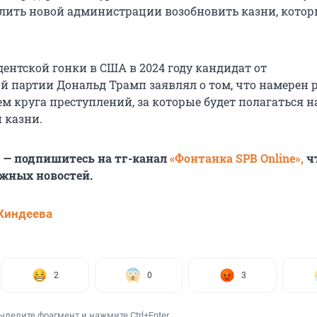
олить новой администрации возобновить казни, котор
ентской гонки в США в 2024 году кандидат от
й партии Дональд Трамп заявлял о том, что намерен 
м круга преступлений, за которые будет полагаться н
 казни.
6 — подпишитесь на тг-канал
«Фонтанка SPB Online»,
ч
ажных новостей.
Киндеева
2
0
3
ыделите фрагмент и нажмите Ctrl+Enter