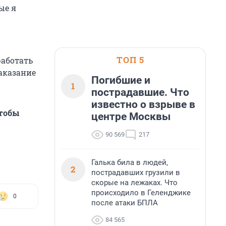
ые я
ТОП 5
работать
аказание
Погибшие и
1
пострадавшие. Что
известно о взрыве в
тобы
центре Москвы
90 569
217
Галька била в людей,
2
пострадавших грузили в
скорые на лежаках. Что
происходило в Геленджике
0
после атаки БПЛА
84 565