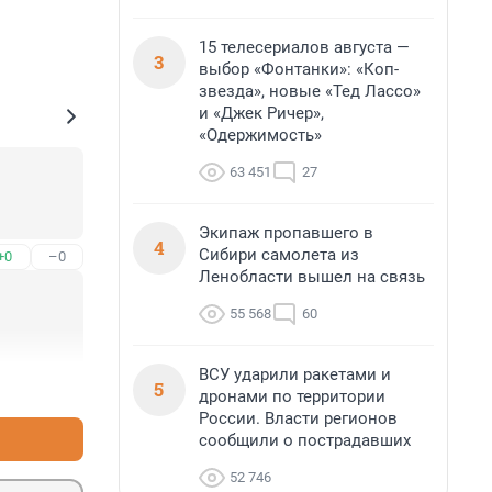
15 телесериалов августа —
3
выбор «Фонтанки»: «Коп-
звезда», новые «Тед Лассо»
и «Джек Ричер»,
«Одержимость»
63 451
27
Экипаж пропавшего в
4
Сибири самолета из
+0
–0
Ленобласти вышел на связь
55 568
60
ВСУ ударили ракетами и
5
+0
–0
дронами по территории
России. Власти регионов
сообщили о пострадавших
52 746