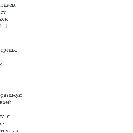
рнаев,
ист
кой
 11
отрены,
х
образимую
своей
а, я
ие
стоять в