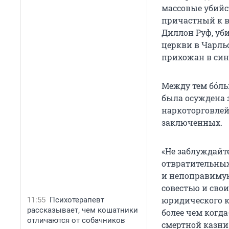
массовые убийс
причастный к в
Диллон Руф, уб
церкви в Чарльс
прихожан в сина
Между тем бóль
была осуждена з
наркоторговлей
заключенных.
«Не заблуждайте
отвратительных
и непоправимую
совестью и сво
юридического ко
11:55
Психотерапевт
рассказывает, чем кошатники
более чем когд
отличаются от собачников
смертной казни 