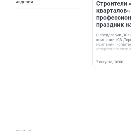
изделия
Строители 
кварталов»
профессио
праздник н
В преддверии Дня
компании «СЗ „Тер
компании, испытан
осторожного опти
7 августа, 18:00