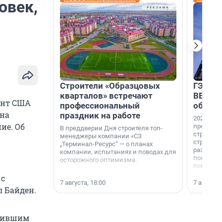
овек,
Строители «Образцовых
ГЭС, м
кварталов» встречают
ВВП: в
ент США
профессиональный
об ист
 на
праздник на работе
2026-й —
ие. Об
професси
В преддверии Дня строителя топ-
строителе
менеджеры компании «СЗ
строителя
„Терминал-Ресурс“ — о планах
раз. В ГК
компании, испытаниях и поводах для
появился
осторожного оптимизма.
поменяла
 с
7 августа, 18:00
7 августа,
л Байден.
ршившим