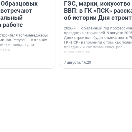
«Образцовых
ГЭС, марки, искусство
 встречают
ВВП: в ГК «ПСК» расск
нальный
об истории Дня строит
а работе
2026-й — юбилейный год профессио
праздника строителей. 9 августа 2026
 строителя топ-менеджеры
День строителя будет отмечаться в 70
минал-Ресурс“ — о планах
ГК «ПСК» напомнили о том, как появ
иях и поводах для
праздник и как поменялась роль
мизма.
строительства.
7 августа, 16:20