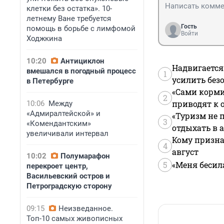
клетки без остатка». 10-
летнему Ване требуется
Гость
помощь в борьбе с лимфомой
Войти
Ходжкина
10:20
Антициклон
Надвигается
вмешался в погодный процесс
1
усилить без
в Петербурге
«Сами корми
2
приводят к 
10:06
Между
«Адмиралтейской» и
«Туризм не 
3
«Комендантским»
отдыхать в а
увеличивали интервал
Кому призна
4
август
10:02
Полумарафон
5
«Меня бесил
перекроет центр,
Васильевский остров и
Петроградскую сторону
09:15
Неизведанное.
Топ-10 самых живописных