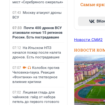
мест «Серебряного ожерелья»
Самые ярки
07:43
Москву атакуют дроны
ВСУ
ВКо
07:33
Почти 400 дронов ВСУ
атаковали ночью 15 регионов
России. Есть пострадавшие
Новости СМИ2
07:12
На Ильском НПЗ
НОВОСТИ КО
начался пожар после налета
дронов. Есть пострадавшие
07:07
Колобок против
Человека-паука. Реакция
«Фонтанки» на тлетворное
влияние критики
07:02
Лицевая гладь для
чайников: гайд от набора
петель до первого готового