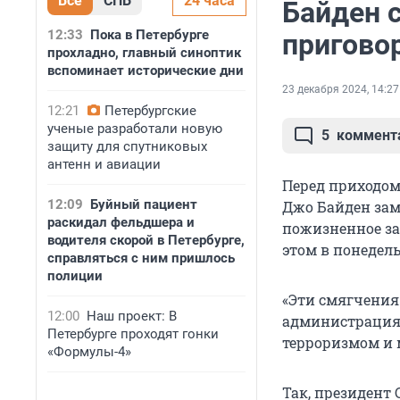
Все
СПБ
24 часа
Байден с
12:33
Пока в Петербурге
пригово
прохладно, главный синоптик
вспоминает исторические дни
23 декабря 2024, 14:27
12:21
Петербургские
ученые разработали новую
5
коммент
защиту для спутниковых
антенн и авиации
Перед приходо
12:09
Буйный пациент
Джо Байден зам
раскидал фельдшера и
пожизненное за
водителя скорой в Петербурге,
этом в понедель
справляться с ним пришлось
полиции
«Эти смягчения
12:00
Наш проект: В
администрация 
Петербурге проходят гонки
терроризмом и 
«Формулы-4»
Так, президент