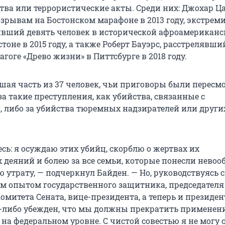
тва или террористические акты. Среди них: Джохар Ца
зрывам на Бостонском марафоне в 2013 году, экстрем
ивший девять человек в исторической афроамериканс
тоне в 2015 году, а также Роберт Бауэрс, расстрелявший
гоге «Древо жизни» в Питтсбурге в 2018 году.
шая часть из 37 человек, чьи приговоры были пересм
а такие преступления, как убийства, связанные с
, либо за убийства тюремных надзирателей или други
сь: я осуждаю этих убийц, скорблю о жертвах их
 деяний и болею за все семьи, которые понесли нево
 утрату, — подчеркнул Байден. — Но, руководствуясь 
им опытом государственного защитника, председателя
митета Сената, вице-президента, а теперь и президент
а-либо убежден, что мы должны прекратить применен
на федеральном уровне. С чистой совестью я не могу 