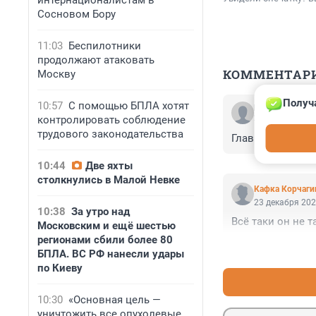
интернационалистам в
Сосновом Бору
11:03
Беспилотники
продолжают атаковать
КОММЕНТАР
Москву
Получ
10:57
С помощью БПЛА хотят
Гость
23 декабря 202
контролировать соблюдение
трудового законодательства
Главное сынулю 
10:44
Две яхты
столкнулись в Малой Невке
Кафка Корчаги
23 декабря 202
10:38
За утро над
Всё таки он не т
Московским и ещё шестью
регионами сбили более 80
БПЛА. ВС РФ нанесли удары
по Киеву
10:30
«Основная цель —
уничтожить все опухолевые