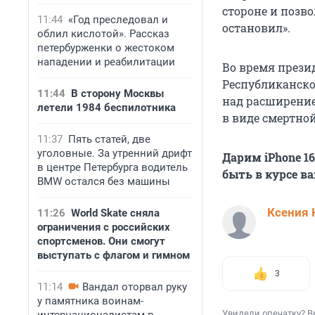
стороне и позв
11:44
«Год преследовал и
остановил».
облил кислотой». Рассказ
петербурженки о жестоком
нападении и реабилитации
Во время презид
Республиканско
11:44
В сторону Москвы
над расширение
летели 1984 беспилотника
в виде смертной
11:37
Пять статей, две
уголовные. За утренний дрифт
Дарим iPhone 1
в центре Петербурга водитель
быть в курсе в
BMW остался без машины
Ксения 
11:26
World Skate сняла
ограничения с российских
спортсменов. Они смогут
выступать с флагом и гимном
3
11:14
Вандал оторвал руку
у памятника воинам-
Увидели опечатку? В