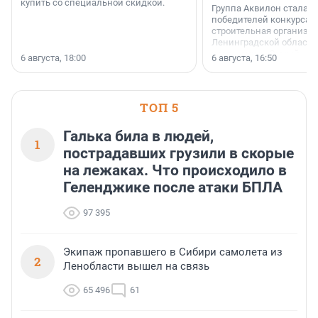
купить со специальной скидкой.
Группа Аквилон стала 
победителей конкурса 
строительная организа
Ленинградской области 
номинации «Самый
6 августа, 18:00
6 августа, 16:50
клиентоориентированн
застройщик Ленинград
области».
ТОП 5
Галька била в людей,
1
пострадавших грузили в скорые
на лежаках. Что происходило в
Геленджике после атаки БПЛА
97 395
Экипаж пропавшего в Сибири самолета из
2
Ленобласти вышел на связь
65 496
61