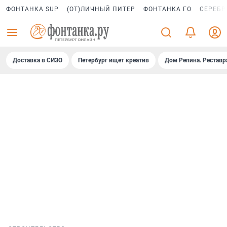
ФОНТАНКА SUP
(ОТ)ЛИЧНЫЙ ПИТЕР
ФОНТАНКА ГО
СЕРЕБР
Доставка в СИЗО
Петербург ищет креатив
Дом Репина. Реставр