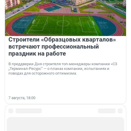
Строители «Образцовых кварталов»
встречают профессиональный
праздник на работе
В преддверии Дня строителя топ-менеджеры компании «СЗ
„Терминал-Ресурс“ — о планах компании, испытаниях и
поводах для осторожного оптимизма.
7 августа, 18:00