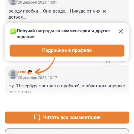
20 декабря 2024, 14:01
всюду пробки... Они везде... Никуда от них не 
деться....
+0
–0
Получай награды за комментарии и другие 
задания!
Гость
20 декабря 2024, 13:32
Подробнее в профиле
Эти пробки – они лихо работают!
+0
–0
Lefre
20 декабря 2024, 13:17
Ну, "Петербург застрял в пробках", в обратном порядке 
режет слух.
+0
–0
Читать все комментарии