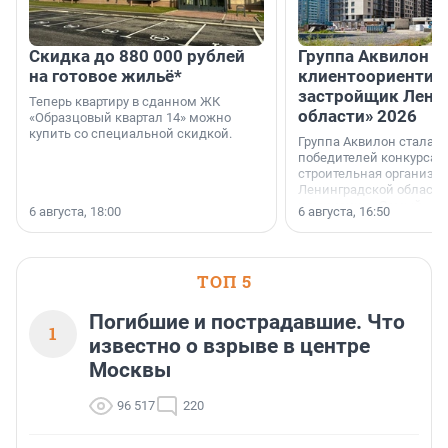
Скидка до 880 000 рублей
Группа Аквилон 
на готовое жильё*
клиентоориентир
застройщик Лени
Теперь квартиру в сданном ЖК
области» 2026
«Образцовый квартал 14» можно
купить со специальной скидкой.
Группа Аквилон стала 
победителей конкурса 
строительная организа
Ленинградской области 
номинации «Самый
6 августа, 18:00
6 августа, 16:50
клиентоориентированн
застройщик Ленинград
области».
ТОП 5
Погибшие и пострадавшие. Что
1
известно о взрыве в центре
Москвы
96 517
220