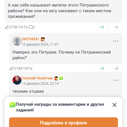
А как себя называют жители этого Петушинского 
района? Как они на хату заезжают с таким местом 
проживания?
+3
–0
ОТВЕТИТЬ
2
260758281
13 декабря 2024, 11:07
Наверно это Петушки. Почему не Петушкинский 
район?
+0
–0
ОТВЕТИТЬ
Соловей-Помётчик
13 декабря 2024, 22:14
твоими отцами
+0
–0
ОТВЕТИТЬ
Получай награды за комментарии и другие 
задания!
Гость
13 декабря 2024, 10:01
Подробнее в профиле
начались пожары