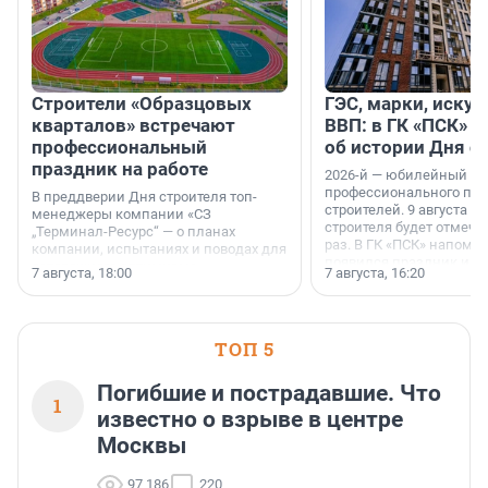
Строители «Образцовых
ГЭС, марки, искус
кварталов» встречают
ВВП: в ГК «ПСК» р
профессиональный
об истории Дня с
праздник на работе
2026-й — юбилейный го
профессионального пр
В преддверии Дня строителя топ-
строителей. 9 августа 2
менеджеры компании «СЗ
строителя будет отмечат
„Терминал-Ресурс“ — о планах
раз. В ГК «ПСК» напомни
компании, испытаниях и поводах для
появился праздник и к
осторожного оптимизма.
7 августа, 18:00
7 августа, 16:20
поменялась роль строит
ТОП 5
Погибшие и пострадавшие. Что
1
известно о взрыве в центре
Москвы
97 186
220