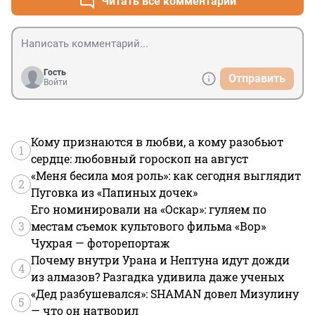
Читать все комментарии
Гость
Отправить
Войти
Кому признаются в любви, а кому разобьют
1
сердце: любовный гороскоп на август
«Меня бесила моя роль»: как сегодня выглядит
2
Пуговка из «Папиных дочек»
Его номинировали на «Оскар»: гуляем по
3
местам съемок культового фильма «Вор»
Чухрая — фоторепортаж
Почему внутри Урана и Нептуна идут дожди
4
из алмазов? Разгадка удивила даже ученых
«Дед разбушевался»: SHAMAN довел Мизулину
5
— что он натворил