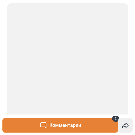
Рекомендательные системы
Деятельность в сфере ИТ
Руководство пользователя
Наши награды
© 2000-2026 Фонтанка.Ру
Свидетельство Роскомнадзора ЭЛ № ФС 77-66333 от 14.07.2016
© ООО «Интернет Технологии»
2
Комментарии