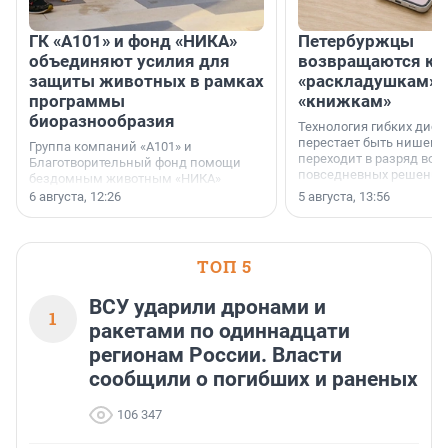
ГК «А101» и фонд «НИКА»
Петербуржцы
объединяют усилия для
возвращаются к
защиты животных в рамках
«раскладушкам» 
программы
«книжкам»
биоразнообразия
Технология гибких дисп
перестает быть нишевы
Группа компаний «А101» и
переходит в разряд вос
Благотворительный фонд помощи
повседневных решений
бездомным животным «НИКА»
заключили соглашение о
6 августа, 12:26
5 августа, 13:56
стратегическом сотрудничестве.
ТОП 5
ВСУ ударили дронами и
1
ракетами по одиннадцати
регионам России. Власти
сообщили о погибших и раненых
106 347