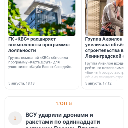
ГК «КВС» расширяет
Группа Аквилон н
возможности программы
увеличила объём 
лояльности
строительства в
Ленинградской о
Группа компаний «КВС» обновила
программу «Карта Друга» для
Группа Аквилон входит 
участников «Клуба Ваших Соседей».
рейтинга независимого
«Единый ресурс застро
объёму текущего строит
Ленинградской области
5 августа, 18:13
5 августа, 17:12
время компания реализу
185 429 кв. метров жиль
больше, чем в 1 квартал
ТОП 5
ВСУ ударили дронами и
1
ракетами по одиннадцати