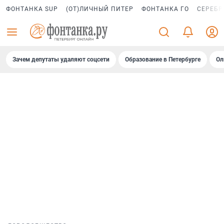
ФОНТАНКА SUP
(ОТ)ЛИЧНЫЙ ПИТЕР
ФОНТАНКА ГО
СЕРЕБР
Зачем депутаты удаляют соцсети
Образование в Петербурге
Ол