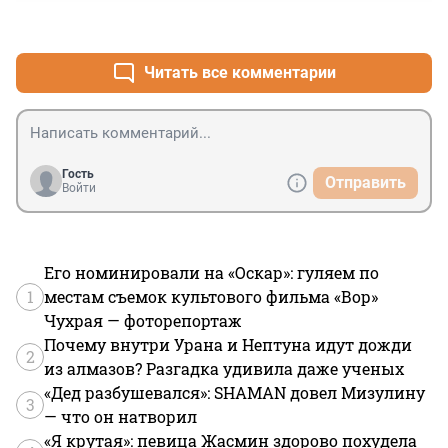
+0
–0
Читать все комментарии
Гость
Отправить
Войти
Его номинировали на «Оскар»: гуляем по
1
местам съемок культового фильма «Вор»
Чухрая — фоторепортаж
Почему внутри Урана и Нептуна идут дожди
2
из алмазов? Разгадка удивила даже ученых
«Дед разбушевался»: SHAMAN довел Мизулину
3
— что он натворил
«Я крутая»: певица Жасмин здорово похудела