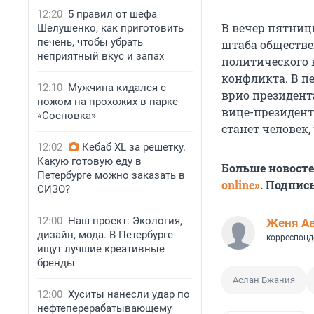
12:20
5 правил от шефа
В вечер пятни
Шелушенко, как приготовить
печень, чтобы убрать
штаба обществе
неприятный вкус и запах
политического 
конфликта. В пе
12:10
Мужчина кидался с
врио президент
ножом на прохожих в парке
вице-президент
«Сосновка»
станет человек,
12:02
Кебаб XL за решетку.
Какую готовую еду в
Больше новост
Петербурге можно заказать в
online»
. Подпис
СИЗО?
12:00
Наш проект: Экология,
Женя А
дизайн, мода. В Петербурге
корреспонд
ищут лучшие креативные
бренды
Аслан Бжания
12:00
Хуситы нанесли удар по
нефтеперерабатывающему