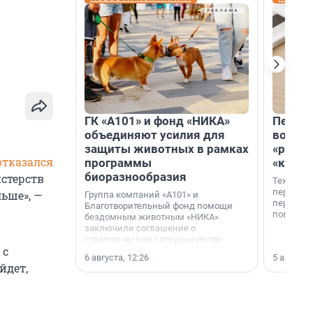
ГК «А101» и фонд «НИКА»
Петер
объединяют усилия для
возвр
защиты животных в рамках
«раскл
отказался
программы
«книж
биоразнообразия
истерств
Технолог
перестае
льше», —
Группа компаний «А101» и
переходи
Благотворительный фонд помощи
повседне
бездомным животным «НИКА»
заключили соглашение о
стратегическом сотрудничестве.
 с
6 августа, 12:26
5 августа,
йдет,