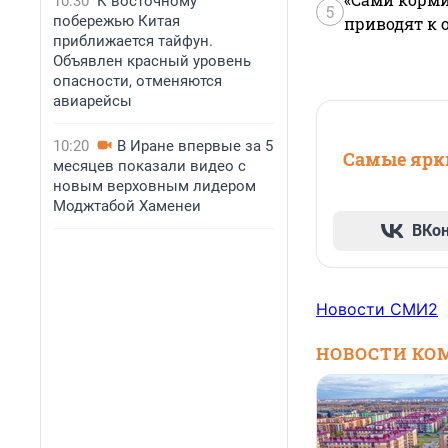
10:30
К восточному
5
побережью Китая
приводят к 
приближается тайфун.
Объявлен красный уровень
опасности, отменяются
авиарейсы
10:20
В Иране впервые за 5
Самые ярки
месяцев показали видео с
новым верховным лидером
Моджтабой Хаменеи
ВКо
Новости СМИ2
НОВОСТИ КО