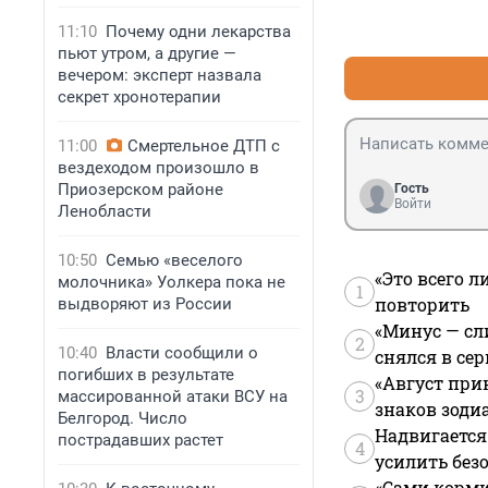
11:10
Почему одни лекарства
пьют утром, а другие —
вечером: эксперт назвала
секрет хронотерапии
11:00
Смертельное ДТП с
вездеходом произошло в
Приозерском районе
Гость
Войти
Ленобласти
10:50
Семью «веселого
«Это всего л
молочника» Уолкера пока не
1
повторить
выдворяют из России
«Минус — сл
2
10:40
Власти сообщили о
снялся в се
погибших в результате
«Август при
3
массированной атаки ВСУ на
знаков зоди
Белгород. Число
Надвигается
пострадавших растет
4
усилить без
«Сами корми