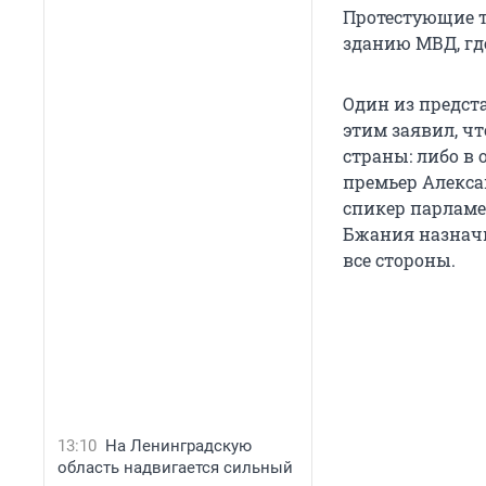
Протестующие т
зданию МВД, где
Один из предст
этим заявил, ч
страны: либо в 
премьер Алекса
спикер парламе
Бжания назначи
все стороны.
13:10
На Ленинградскую
область надвигается сильный