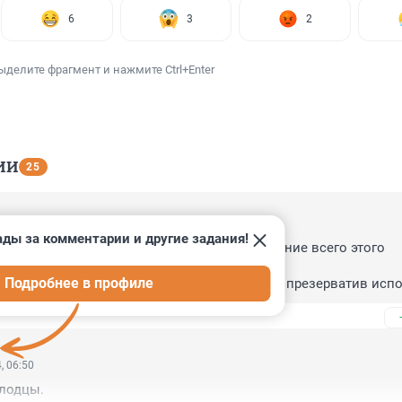
6
3
2
ыделите фрагмент и нажмите Ctrl+Enter
ИИ
25
, 09:50
ады за комментарии и другие задания!
ента абхазии,я бы дал 15 минут,на прекращение всего этого 
Подробнее в профиле
….Хорош уже раскачивать ситуацию,вас как презерватив испо
и в ведро выкинут
, 06:50
олодцы.