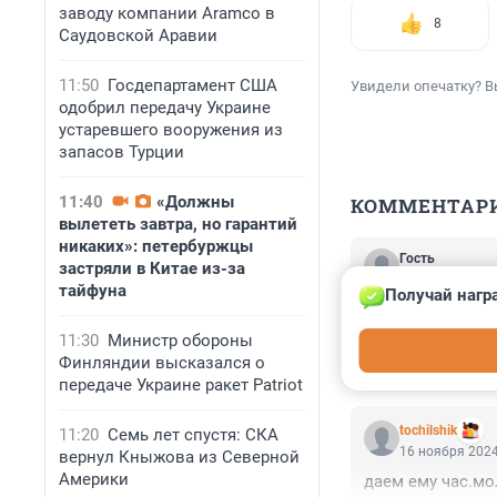
заводу компании Aramco в
8
Саудовской Аравии
11:50
Госдепартамент США
Увидели опечатку? В
одобрил передачу Украине
устаревшего вооружения из
запасов Турции
11:40
«Должны
КОММЕНТАР
вылететь завтра, но гарантий
никаких»: петербуржцы
Гость
застряли в Китае из-за
16 ноября 2024
тайфуна
Получай нагр
На месте презид
безобразия!!!!!

11:30
Министр обороны
Оппозиция и тд…
Финляндии высказался о
потом в окно ил
передаче Украине ракет Patriot
tochilshik
11:20
Семь лет спустя: СКА
16 ноября 2024
вернул Кныжова из Северной
Америки
даем ему час.м