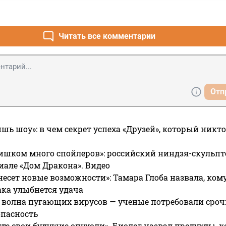
Читать все комментарии
Отп
ишь шоу»: в чем секрет успеха «Друзей», который никто
ишком много спойлеров»: российский ниндзя-скульпт
риале «Дом Дракона». Видео
несет новые возможности»: Тамара Глоба назвала, кому
ака улыбнется удача
 волна пугающих вирусов — ученые потребовали сроч
опасность
те свои будущие опухоли». Биолог назвал продукты, 