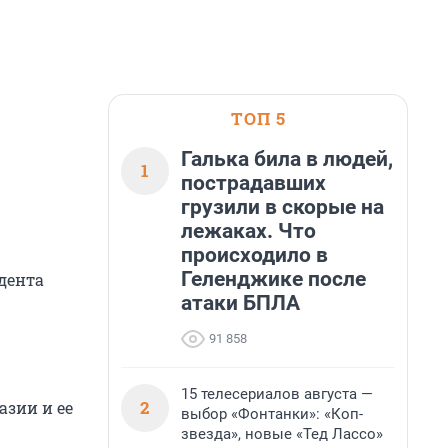
ТОП 5
Галька била в людей,
1
пострадавших
грузили в скорые на
лежаках. Что
происходило в
Геленджике после
дента
атаки БПЛА
91 858
15 телесериалов августа —
2
азии и ее
выбор «Фонтанки»: «Коп-
звезда», новые «Тед Лассо»