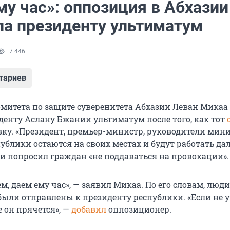
у час»: оппозиция в Абхазии
ла президенту ультиматум
7 446
тариев
омитета по защите суверенитета Абхазии Леван Микаа
денту Аслану Бжании ультиматум после того, как тот
авку. «Президент, премьер-министр, руководители мин
ублики остаются на своих местах и будут работать да
и попросил граждан «не поддаваться на провокации».
м, даем ему час», — заявил Микаа. По его словам, люди
ыли отправлены к президенту республики. «Если не у
е он прячется», —
добавил
оппозиционер.