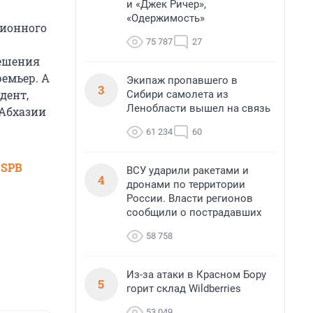
и «Джек Ричер»,
«Одержимость»
ционного
75 787
27
решения
ремьер. А
Экипаж пропавшего в
3
дент,
Сибири самолета из
Ленобласти вышел на связь
 Абхазии
61 234
60
 SPB
ВСУ ударили ракетами и
4
дронами по территории
России. Власти регионов
сообщили о пострадавших
58 758
Из-за атаки в Красном Бору
5
горит склад Wildberries
53 049