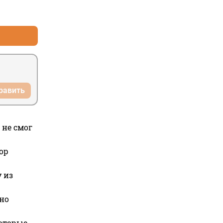
+1
–0
равить
 не смог
ор
 из
но
которые