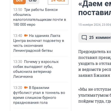
Все
СПБ
24 часа
«Даем ем
13:50
Три работы Бэнкси
постави
обошлись
налогоплательщикам почти в
180 000 евро
15 ноября 2024, 23:00
13:40
На зданиях Лахта
25
коммен
Центра включат подсветку в
честь окончания
Ленинградской битвы
Председатель к
поставил прези
13:30
Почему у взрослых
уходить в отст
собак выпадают зубы,
и ведомств респ
объяснила ветеринар
заявил Бжания 
Лисичкина
13:20
В Бразилии
«Мы не отступае
футболист упал в тоннель во
ультиматумом б
время слишком бурного
пойдем туда, гд
празднования гола