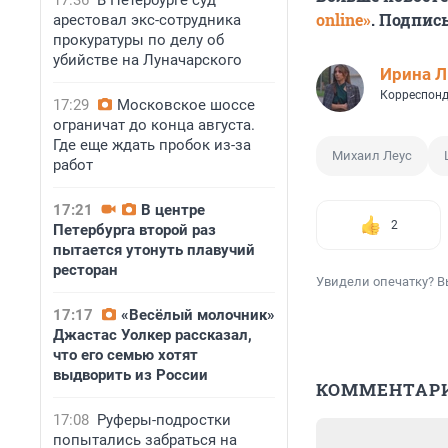
17:36
В Петербурге суд
online»
. Подпис
арестовал экс-сотрудника
прокуратуры по делу об
убийстве на Луначарского
Ирина 
Корреспонд
17:29
Московское шоссе
ограничат до конца августа.
Где еще ждать пробок из-за
Михаил Леус
работ
17:21
В центре
2
Петербурга второй раз
пытается утонуть плавучий
ресторан
Увидели опечатку? В
17:17
«Весёлый молочник»
Джастас Уолкер рассказал,
что его семью хотят
выдворить из России
КОММЕНТАР
17:08
Руферы-подростки
попытались забраться на