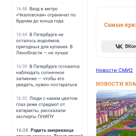
16:48
Вход в метро
«Чкаловская» ограничат по
будням до конца года
Самые ярки
16:44
В Петербурге не
осталось водоёмов,
ВКо
пригодных для купания. В
Ленобласти — не лучше
16:39
В Петербурге готовятся
Новости СМИ2
наблюдать солнечное
затмение — чтобы его
НОВОСТИ КО
увидеть, нужно постараться
16:32
Люди с каким цветом
глаз реже страдают от
катаракты, рассказали
эксперты ПНИПУ
16:28
Родить американца