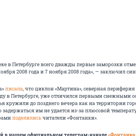
веке в Петербурге всего дважды первые заморозки отм
ноября 2008 года и 7 ноября 2008 года», — заключил си
а»
писала
, что циклон «Мартина», северная периферия
ду в Петербурге, уже отличился первыми снежными о
я кружили до позднего вечера как на территории горо
о задержаться им не удается из-за плюсовой температ
рами
поделились
читатели «Фонтанки».
ей в нашем официальном телеграм-канале
«Фонтанка