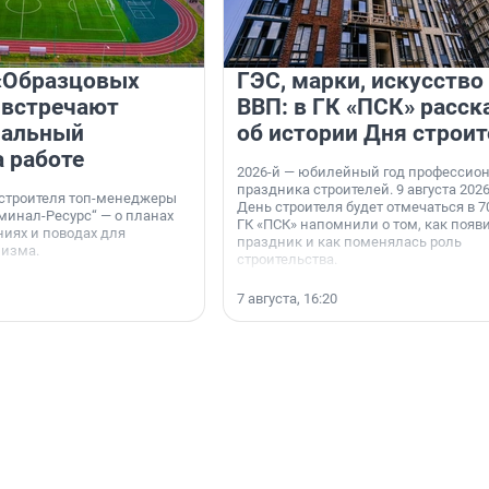
«Образцовых
ГЭС, марки, искусство
 встречают
ВВП: в ГК «ПСК» расск
нальный
об истории Дня строит
а работе
2026-й — юбилейный год профессио
праздника строителей. 9 августа 2026
 строителя топ-менеджеры
День строителя будет отмечаться в 70
минал-Ресурс“ — о планах
ГК «ПСК» напомнили о том, как появ
иях и поводах для
праздник и как поменялась роль
мизма.
строительства.
7 августа, 16:20