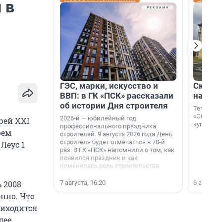
 в
ГЭС, марки, искусство и
Скидка
ВВП: в ГК «ПСК» рассказали
на гот
об истории Дня строителя
Теперь к
«Образцо
2026-й — юбилейный год
рей XXI
купить с
профессионального праздника
оем
строителей. 9 августа 2026 года День
строителя будет отмечаться в 70-й
Леус 1
раз. В ГК «ПСК» напомнили о том, как
появился праздник и как
поменялась роль строительства.
7 августа, 16:20
6 августа,
ь 2008
енно. Что
риходится
лее