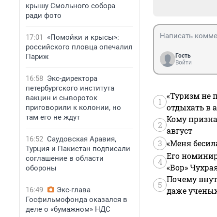
крышу Смольного собора
ради фото
17:01
«Помойки и крысы»:
российского пловца опечалил
Париж
Гость
Войти
16:58
Экс-директора
петербургского института
«Туризм не 
вакцин и сывороток
1
отдыхать в а
приговорили к колонии, но
там его не ждут
Кому призна
2
август
16:52
Саудовская Аравия,
3
«Меня бесил
Турция и Пакистан подписали
Его номинир
соглашение в области
4
«Вор» Чухра
обороны
Почему внут
5
16:49
Экс-глава
даже учены
Госфильмофонда оказался в
деле о «бумажном» НДС