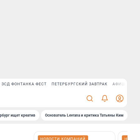
ЗСД ФОНТАНКА ФЕСТ
ПЕТЕРБУРГСКИЙ ЗАВТРАК
АФИША PLUS
рбург ищет креатив
Основатель Levrana и критика Татьяны Ким
Зач
НОВОСТИ КОМПАНИЙ
НОВОС