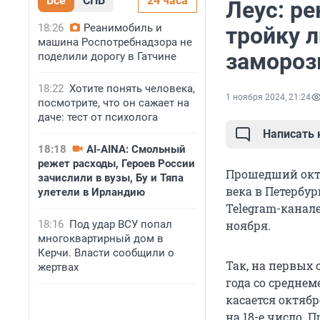
Все
СПБ
24 часа
Леус: ре
18:26
Реанимобиль и
тройку л
машина Роспотребнадзора не
замороз
поделили дорогу в Гатчине
18:22
Хотите понять человека,
1 ноября 2024, 21:24
посмотрите, что он сажает на
даче: тест от психолога
Написать
18:18
AI-AINA: Смольный
режет расходы, Героев России
Прошедший октя
зачислили в вузы, Бу и Тяпа
века в Петербур
улетели в Ирландию
Telegram-канал
18:16
Под удар ВСУ попал
ноября.
многоквартирный дом в
Керчи. Власти сообщили о
Так, на первых 
жертвах
года со среднем
касается октябр
на 18-е число. 