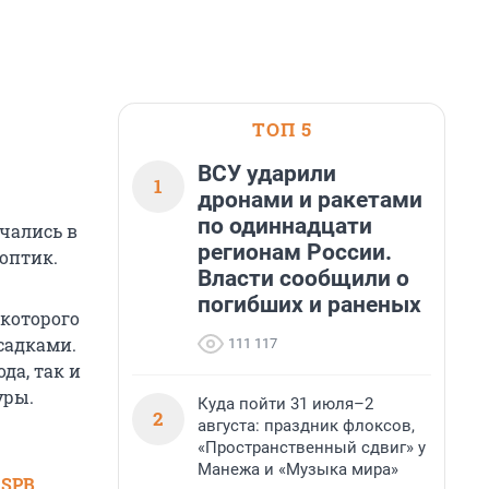
ТОП 5
ВСУ ударили
1
дронами и ракетами
по одиннадцати
ечались в
регионам России.
ноптик.
Власти сообщили о
погибших и раненых
 которого
садками.
111 117
да, так и
уры.
Куда пойти 31 июля–2
2
августа: праздник флоксов,
«Пространственный сдвиг» у
Манежа и «Музыка мира»
 SPB