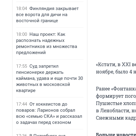
18:04
Финляндия закрывает
все ворота для дичи на
восточной границе
18:00
Наш проект: Как
распознать надежных
ремонтников из множества
предложений
«Кстати, в XXI 
17:55
Суд запретил
ноябре, было 4 
пенсионерке держать
каймана, удава и еще почти 30
животных в московской
Ранее «Фонтанк
квартире
формирует пого
Пушистые хлопь
17:44
От хоккеистов до
в Ленобласти, н
поваров: Ларионов собрал
всю «семью СКА» и рассказал
Снежными кад
о задачах перед сезоном
Больше новост