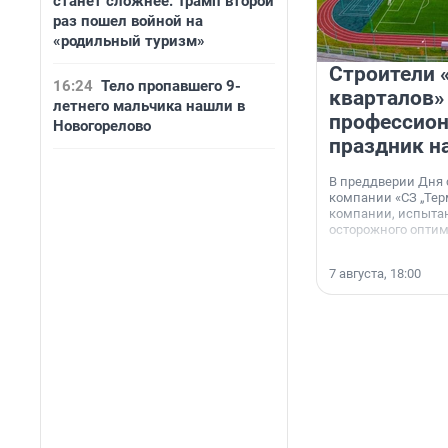
станет сложнее. Трамп второй
раз пошел войной на
«родильный туризм»
Строители 
16:24
Тело пропавшего 9-
кварталов»
летнего мальчика нашли в
профессио
Новогорелово
праздник н
В преддверии Дня
компании «СЗ „Тер
компании, испытан
осторожного опти
7 августа, 18:00