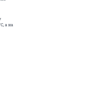
у
С, а на