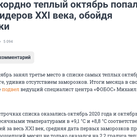
кордно теплый октябрь попал
идеров XXI века, обойдя
ки
5 094
 комментарий
брь занял третье место в списке самых теплых октяб
ге, удивив отсутствием заморозков. Итоги месяца в св
е
подвел
ведущий специалист центра «ФОБОС» Михаил 
строчках списка оказались октябрь 2020 года и октябр
есячными температурами в +9,1 °С и +8,8 °С соответств
ей за весь XXI век, средняя дата первых заморозков п
Прошедший месяц не только оказался на 2,2 градуса теп