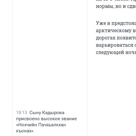
нормы, но и сд
Уже в предстоя
арктическому во
дорогах появит
варьироваться о
следующей ночь
18:13
Сыну Кадырова
присвоено высокое звание
«Нохчийн Пачхьалкхан
къонах»