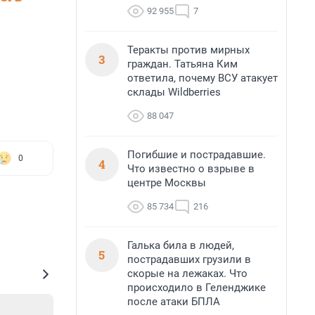
92 955
7
Теракты против мирных
3
граждан. Татьяна Ким
ответила, почему ВСУ атакует
склады Wildberries
88 047
Погибшие и пострадавшие.
0
4
Что известно о взрыве в
центре Москвы
85 734
216
Галька била в людей,
5
пострадавших грузили в
скорые на лежаках. Что
происходило в Геленджике
после атаки БПЛА