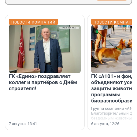
НОВОСТИ КОМПАНИЙ
НОВОСТИ КОМПАНИ
ГК «Едино» поздравляет
ГК «А101» и фонд
коллег и партнёров с Днём
объединяют усил
строителя!
защиты животных
программы
биоразнообразия
Группа компаний «А101»
Благотворительный фо
бездомным животным 
заключили соглашение
7 августа, 13:41
6 августа, 12:26
стратегическом сотрудн