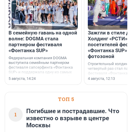
В семейную гавань на одной
Зажгли в стиле ди
волне: DOGMA стала
Холдинг «РСТИ» 
партнером фестиваля
посетителей фест
«Фонтанка SUP»
«Фонтанка SUP» я
фотозоной
Федеральная компания DOGMA
выступила семейным партнером
Строительный холдинг 
фестиваля сапсерфинга «Фонтанка
четвертый раз стал пар
SUP» и поддержала одну из самых
фестиваля «Фонтанка S
ярких и романтичных номинаций —
раз компания стремится
5 августа, 14:24
4 августа, 12:13
«SUP-свадьба».
привезти корпоративну
и подарить настоящий 
посетителям фестиваля
необычной фотозоне.
ТОП 5
Погибшие и пострадавшие. Что
1
известно о взрыве в центре
Москвы