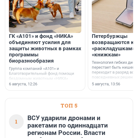
ГК «А101» и фонд «НИКА»
Петербуржцы
объединяют усилия для
возвращаются к
защиты животных в рамках
«раскладушкам» 
программы
«книжкам»
биоразнообразия
Технология гибких дисп
перестает быть нишевы
Группа компаний «А101» и
переходит в разряд вос
Благотворительный фонд помощи
повседневных решений
бездомным животным «НИКА»
заключили соглашение о
6 августа, 12:26
5 августа, 13:56
стратегическом сотрудничестве.
ТОП 5
ВСУ ударили дронами и
1
ракетами по одиннадцати
регионам России. Власти