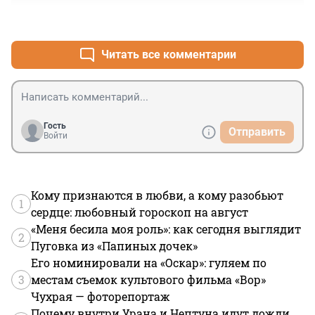
+6
–0
Читать все комментарии
Гость
Отправить
Войти
Кому признаются в любви, а кому разобьют
1
сердце: любовный гороскоп на август
«Меня бесила моя роль»: как сегодня выглядит
2
Пуговка из «Папиных дочек»
Его номинировали на «Оскар»: гуляем по
3
местам съемок культового фильма «Вор»
Чухрая — фоторепортаж
Почему внутри Урана и Нептуна идут дожди