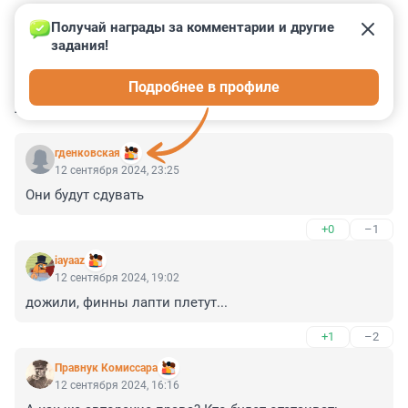
Получай награды за комментарии и другие 
задания!
6
2
0
0
0
Подробнее в профиле
КОММЕНТАРИИ
42
гденковская
12 сентября 2024, 23:25
Они будут сдувать
+0
–1
iayaaz
12 сентября 2024, 19:02
дожили, финны лапти плетут...
+1
–2
Правнук Комиссара
12 сентября 2024, 16:16