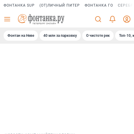
ФОНТАНКА SUP
(ОТ)ЛИЧНЫЙ ПИТЕР
ФОНТАНКА ГО
СЕРЕБР
Фонтан на Неве
40 млн за парковку
О чистоте рек
Топ-10, 