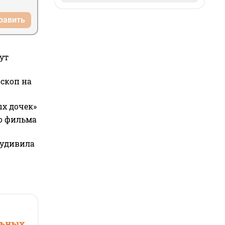
равить
ут
оскоп на
ых дочек»
го фильма
 удивила
льных