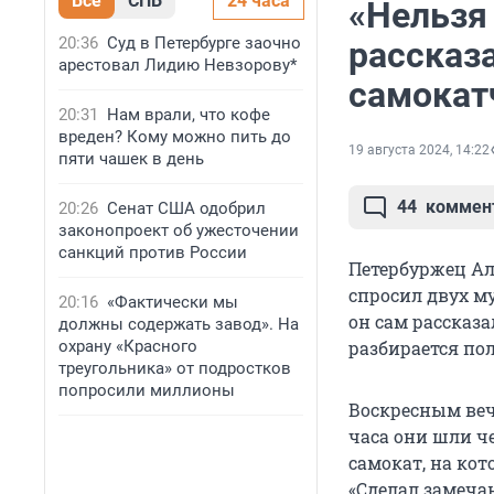
Все
СПБ
24 часа
«Нельзя
20:36
Суд в Петербурге заочно
рассказа
арестовал Лидию Невзорову*
самокат
20:31
Нам врали, что кофе
вреден? Кому можно пить до
19 августа 2024, 14:22
пяти чашек в день
44
коммен
20:26
Сенат США одобрил
законопроект об ужесточении
санкций против России
Петербуржец Але
спросил двух му
20:16
«Фактически мы
он сам рассказа
должны содержать завод». На
охрану «Красного
разбирается по
треугольника» от подростков
попросили миллионы
Воскресным веч
часа они шли ч
самокат, на кот
«Сделал замечан