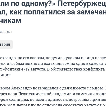
 ли по одному?» Петербурже
л, как поплатился за замеча
чикам
9 821
тария
ксандр, по его словам, получил кулаком в лицо после 
жчин, обязательно ли ехать вдвоем на одном самокате
л «Фонтанке» 19 августа. В обстоятельствах конфликта
лиция.
ером Александр возвращался с дачи вместе с сыном. 
ерез парк Лесотехнической академии и заметили сзад
ором ехали два, по всей видимости, нетрезвых приятел
ие, мол, нельзя ли по одному на самокатах кататься, к