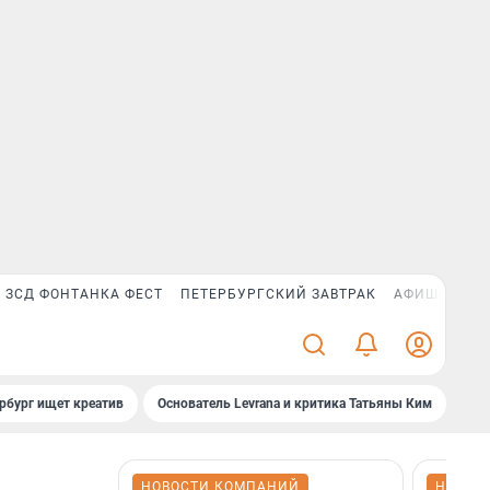
ЗСД ФОНТАНКА ФЕСТ
ПЕТЕРБУРГСКИЙ ЗАВТРАК
АФИША PLUS
рбург ищет креатив
Основатель Levrana и критика Татьяны Ким
Зач
НОВОСТИ КОМПАНИЙ
НОВОС