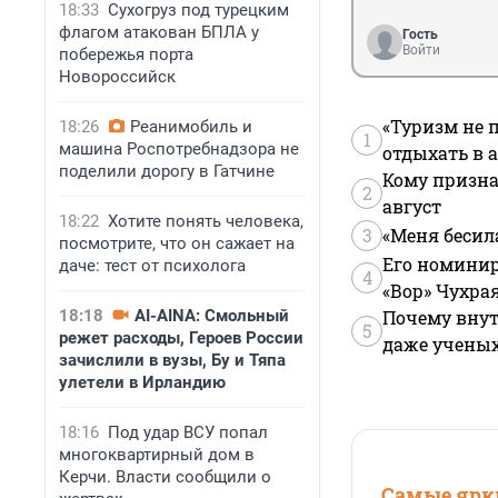
18:33
Сухогруз под турецким
флагом атакован БПЛА у
Гость
Войти
побережья порта
Новороссийск
«Туризм не 
18:26
Реанимобиль и
1
машина Роспотребнадзора не
отдыхать в а
поделили дорогу в Гатчине
Кому призна
2
август
18:22
Хотите понять человека,
3
«Меня бесил
посмотрите, что он сажает на
Его номинир
даче: тест от психолога
4
«Вор» Чухра
18:18
AI-AINA: Смольный
Почему внут
5
режет расходы, Героев России
даже учены
зачислили в вузы, Бу и Тяпа
улетели в Ирландию
18:16
Под удар ВСУ попал
многоквартирный дом в
Керчи. Власти сообщили о
Самые ярки