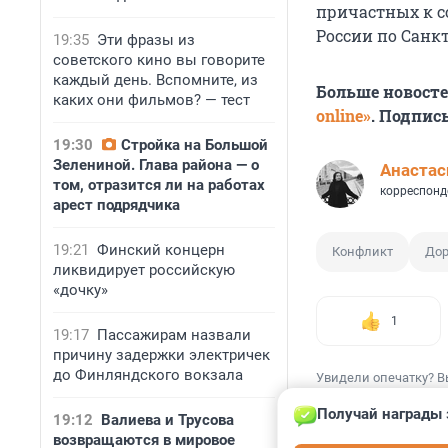
причастных к с
России по Санкт
19:35
Эти фразы из
советского кино вы говорите
каждый день. Вспомните, из
Больше новост
каких они фильмов? — тест
online»
. Подпис
19:30
Стройка на Большой
Зелениной. Глава района — о
Анастас
том, отразится ли на работах
корреспонд
арест подрядчика
19:21
Финский концерн
Конфликт
Дор
ликвидирует российскую
«дочку»
1
19:17
Пассажирам назвали
причину задержки электричек
до Финляндского вокзала
Увидели опечатку? В
Получай награды 
19:12
Валиева и Трусова
возвращаются в мировое