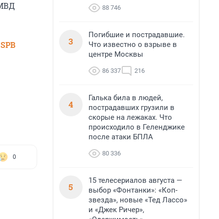
 МВД
88 746
Погибшие и пострадавшие.
3
 SPB
Что известно о взрыве в
центре Москвы
86 337
216
Галька била в людей,
4
пострадавших грузили в
скорые на лежаках. Что
происходило в Геленджике
после атаки БПЛА
80 336
0
15 телесериалов августа —
5
выбор «Фонтанки»: «Коп-
звезда», новые «Тед Лассо»
и «Джек Ричер»,