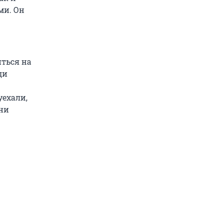
ми. Он
иться на
ди
уехали,
рни