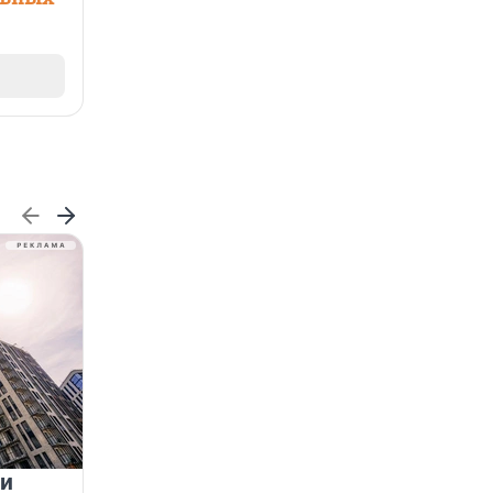
 и
На водоёмах Ленобласти