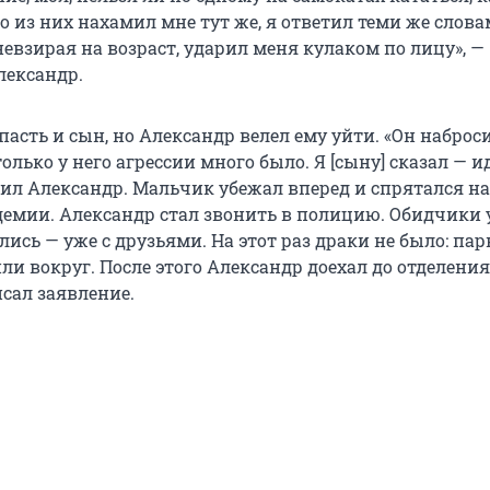
о из них нахамил мне тут же, я ответил теми же слова
невзирая на возраст, ударил меня кулаком по лицу», —
лександр.
пасть и сын, но Александр велел ему уйти. «Он наброс
только у него агрессии много было. Я [сыну] сказал — и
нил Александр. Мальчик убежал вперед и спрятался на
демии. Александр стал звонить в полицию. Обидчики 
лись — уже с друзьями. На этот раз драки не было: па
и вокруг. После этого Александр доехал до отделения
сал заявление.