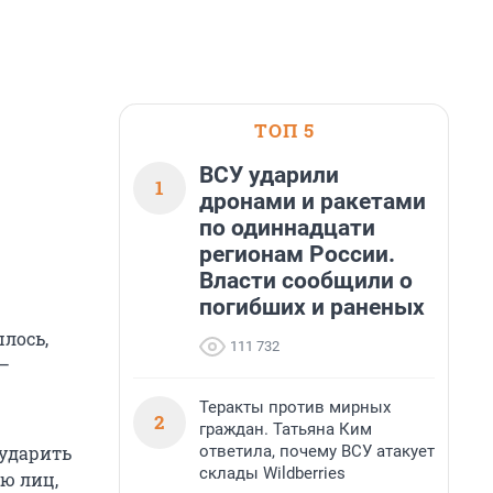
ТОП 5
ВСУ ударили
1
дронами и ракетами
по одиннадцати
регионам России.
Власти сообщили о
погибших и раненых
шлось,
111 732
 —
Теракты против мирных
2
граждан. Татьяна Ким
ответила, почему ВСУ атакует
 ударить
склады Wildberries
ю лиц,