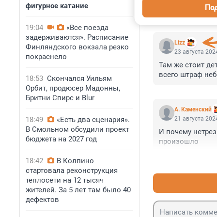
фигурное катание
По
КОММЕНТАР
19:04
«Все поезда
задерживаются». Расписание
Lizz
Финляндского вокзала резко
23 августа 2024
покраснело
Там же стоит дет
всего штраф неб
18:53
Скончался Уильям
Орбит, продюсер Мадонны,
Бритни Спирс и Blur
А. Каменский
18:49
«Есть два сценария».
21 августа 2024
В Смольном обсудили проект
И почему нетрез
бюджета на 2027 год
произошло
18:42
В Колпино
стартовала реконструкция
теплосети на 12 тысяч
жителей. За 5 лет там было 40
дефектов