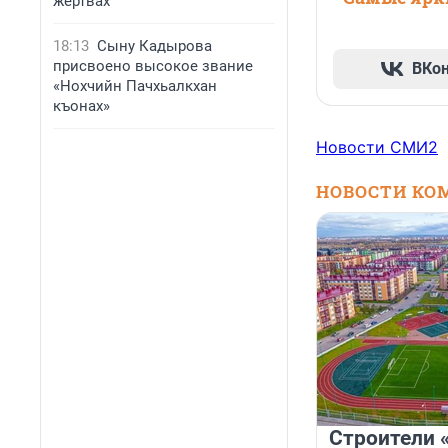
жертвах
18:13
Сыну Кадырова
присвоено высокое звание
ВКо
«Нохчийн Пачхьалкхан
къонах»
Новости СМИ2
НОВОСТИ КО
Строители 