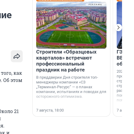
ц
ние
Строители «Образцовых
ГЭС, м
кварталов» встречают
ВВП: в
профессиональный
об ист
праздник на работе
2026-й —
того, как
професси
В преддверии Дня строителя топ-
. Об этом
строителе
менеджеры компании «СЗ
строителя
„Терминал-Ресурс“ — о планах
раз. В ГК
компании, испытаниях и поводах для
появился
осторожного оптимизма.
поменяла
7 августа, 18:00
7 августа,
Около 21
и
я.
ак и