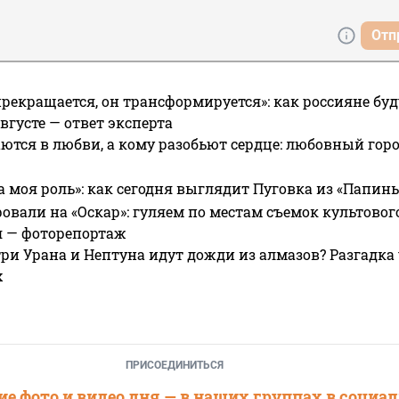
Отп
прекращается, он трансформируется»: как россияне буд
вгусте — ответ эксперта
ются в любви, а кому разобьют сердце: любовный гор
а моя роль»: как сегодня выглядит Пуговка из «Папин
овали на «Оскар»: гуляем по местам съемок культово
я — фоторепортаж
ри Урана и Нептуна идут дожди из алмазов? Разгадка
х
ПРИСОЕДИНИТЬСЯ
е фото и видео дня — в наших группах в социа