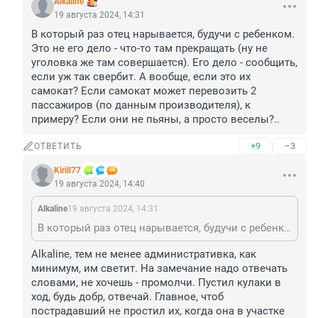
Alkaline
19 августа 2024, 14:31
В который раз отец нарывается, будучи с ребенком. 
Это не его дело - что-то там прекращать (ну не 
уголовка же там совершается). Его дело - сообщить, 
если уж так свербит. А вообще, если это их 
самокат? Если самокат может перевозить 2 
пассажиров (по данным производителя), к 
примеру? Если они не пьяны, а просто веселы?..
+9
–3
ОТВЕТИТЬ
Kirill77
19 августа 2024, 14:40
Alkaline
19 августа 2024, 14:31
В который раз отец нарывается, будучи с ребенком. Это не его дело - что-то там прекращать (ну не уголовка же там совершается). Его дело - сообщить, если уж так свербит. А вообще, если это их самокат? Если самокат может перевозить 2 пассажиров (по данным производителя), к примеру? Если они не пьяны, а просто веселы?..
Alkaline, тем не менее административка, как 
минимум, им светит. На замечание надо отвечать 
словами, не хочешь - промолчи. Пустил кулаки в 
ход, будь добр, отвечай. Главное, чтоб 
пострадавший не простил их, когда она в участке 