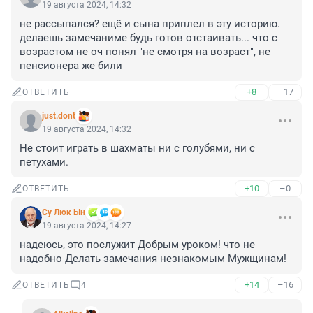
19 августа 2024, 14:32
не рассыпался? ещё и сына приплел в эту историю. 
делаешь замечаниме будь готов отстаивать... что с 
возрастом не оч понял "не смотря на возраст", не 
пенсионера же били
+8
–17
ОТВЕТИТЬ
just.dont
19 августа 2024, 14:32
Не стоит играть в шахматы ни с голубями, ни с 
петухами.
+10
–0
ОТВЕТИТЬ
Су Люк Ын
19 августа 2024, 14:27
надеюсь, это послужит Добрым уроком! что не 
надобно Делать замечания незнакомым Мужщинам!
+14
–16
ОТВЕТИТЬ
4