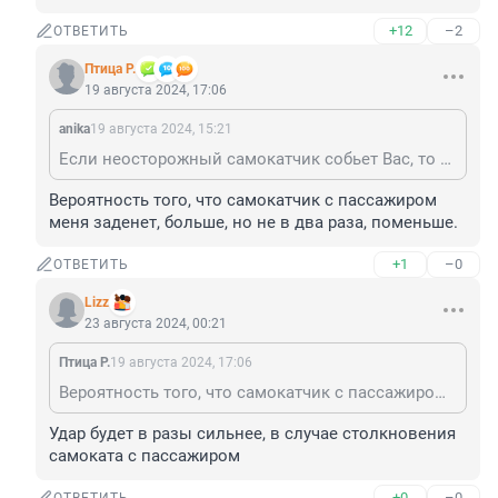
+12
–2
ОТВЕТИТЬ
Птица Р.
19 августа 2024, 17:06
anika
19 августа 2024, 15:21
Если неосторожный самокатчик собьет Вас, то Вы получите нехилый удар, а уж с двумя мужиками на его борту будет еще больнее. Плюс вдвоем равновесие тяжелее держать и вероятность въехать в кого-то повышается. Так что для прохожих однозначно лучше, если они будут по одиночке ехать.
Вероятность того, что самокатчик с пассажиром 
меня заденет, больше, но не в два раза, поменьше.
+1
–0
ОТВЕТИТЬ
Lizz
23 августа 2024, 00:21
Птица Р.
19 августа 2024, 17:06
Вероятность того, что самокатчик с пассажиром меня заденет, больше, но не в два раза, поменьше.
Удар будет в разы сильнее, в случае столкновения 
самоката с пассажиром
+0
–0