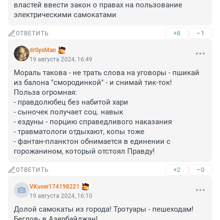
властей ввести закон о правах на пользование 
электрическими самокатами
+8
–1
ОТВЕТИТЬ
drSysMan
19 августа 2024, 16:49
Мораль такова - не трать слова на уговоры - пшикай 
из балона "смородинкой" - и снимай тик-ток!

Польза огромная:

- правдолюбец без набитой хари

- сыночек получает соц. навык

- ездуны - порцию справедливого наказания

- травматологи отдыхают, копы тоже

- фантан-планктон обнимается в единении с 
горожанином, который отстоял Правду!
+2
–0
ОТВЕТИТЬ
VKuser174198221
19 августа 2024, 16:10
Долой самокаты из города! Тротуары - пешеходам! 
Беглов- в Азербайджан!