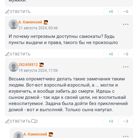
мужики.
+0
–0
ОТВЕТИТЬ
А. Каменский
21 августа 2024, 00:46
И почему нетрезвым доступны самокаты? Будь 
пункты выдачи и права, такого бы не произошло
+0
–0
ОТВЕТИТЬ
282408812
19 августа 2024, 17:06
Весьма опрометчиво делать такие замечания таким 
людям. Вот-вот взрослый-взрослый, а ... могли и 
изувечить, и вообще забить до смерти. Идешь с 
сыном домой - так иди к своей цели, не воспитывай 
невоспитуемое. Задача была дойти без приключений 
домой - вот и выполняй. Только сына напугал.
+3
–3
ОТВЕТИТЬ
2
А. Каменский