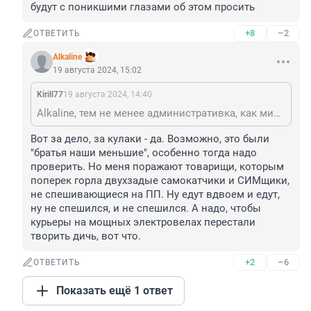
будут с поникшими глазами об этом просить
+8
–2
ОТВЕТИТЬ
Alkaline
19 августа 2024, 15:02
Kirill77
19 августа 2024, 14:40
Alkaline, тем не менее административка, как минимум, им светит. На замечание надо отвечать словами, не хочешь - промолчи. Пустил кулаки в ход, будь добр, отвечай. Главное, чтоб пострадавший не простил их, когда она в участке будут с поникшими глазами об этом просить
Вот за дело, за кулаки - да. Возможно, это были 
"братья наши меньшие", особенно тогда надо 
проверить. Но меня поражают товарищи, которым 
поперек горла двухзадые самокатчики и СИМщики, 
не спешивающиеся на ПП. Ну едут вдвоем и едут, 
ну не спешился, и не спешился. А надо, чтобы 
курьеры на мощных электровелах перестали 
творить дичь, вот что.
+2
–6
ОТВЕТИТЬ
Показать ещё 1 ответ