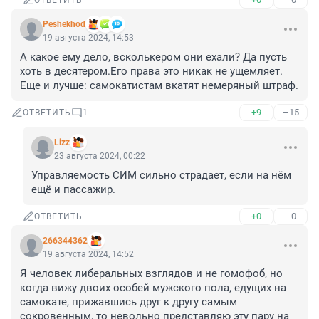
ОТВЕТИТЬ
Peshekhod
19 августа 2024, 14:53
А какое ему дело, всколькером они ехали? Да пусть 
хоть в десятером.Его права это никак не ущемляет. 
Еще и лучше: самокатистам вкатят немеряный штраф.
+9
–15
ОТВЕТИТЬ
1
Lizz
23 августа 2024, 00:22
Управляемость СИМ сильно страдает, если на нём 
ещё и пассажир.
+0
–0
ОТВЕТИТЬ
266344362
19 августа 2024, 14:52
Я человек либеральных взглядов и не гомофоб, но 
когда вижу двоих особей мужского пола, едущих на 
самокате, прижавшись друг к другу самым 
сокровенным, то невольно представляю эту пару на 