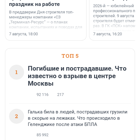
праздник на работе
2026-й — юбилейный го
профессионального пр
В преддверии Дня строителя топ-
строителей. 9 августа 2
менеджеры компании «СЗ
строителя будет отмечат
„Терминал-Ресурс“ — о планах
раз. В ГК «ПСК» напомни
компании, испытаниях и поводах для
появился праздник и к
осторожного оптимизма.
7 августа, 18:00
7 августа, 16:20
поменялась роль строит
ТОП 5
Погибшие и пострадавшие. Что
1
известно о взрыве в центре
Москвы
92 116
217
Галька била в людей, пострадавших грузили
2
в скорые на лежаках. Что происходило в
Геленджике после атаки БПЛА
85 992