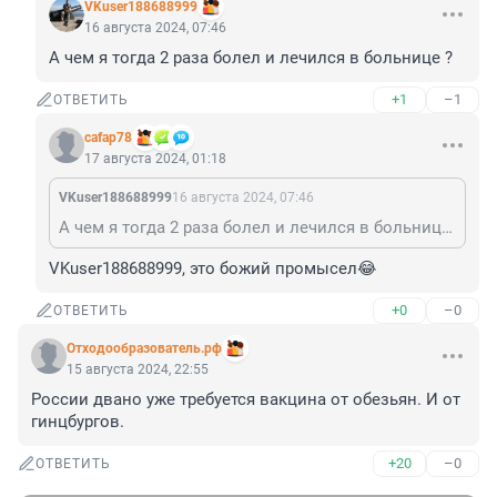
VKuser188688999
16 августа 2024, 07:46
А чем я тогда 2 раза болел и лечился в больнице ?
+1
–1
ОТВЕТИТЬ
cafap78
17 августа 2024, 01:18
VKuser188688999
16 августа 2024, 07:46
А чем я тогда 2 раза болел и лечился в больнице ?
VKuser188688999, это божий промысел😂
+0
–0
ОТВЕТИТЬ
Отходообразователь.рф
15 августа 2024, 22:55
России двано уже требуется вакцина от обезьян. И от 
гинцбургов.
+20
–0
ОТВЕТИТЬ