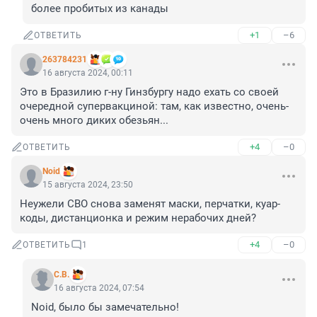
более пробитых из канады
+1
–6
ОТВЕТИТЬ
263784231
16 августа 2024, 00:11
Это в Бразилию г-ну Гинзбургу надо ехать со своей 
очередной супервакциной: там, как известно, очень-
очень много диких обезьян...
+4
–0
ОТВЕТИТЬ
Noid
15 августа 2024, 23:50
Неужели СВО снова заменят маски, перчатки, куар-
коды, дистанционка и режим нерабочих дней?
+4
–0
ОТВЕТИТЬ
1
C.B.
16 августа 2024, 07:54
Noid, было бы замечательно!