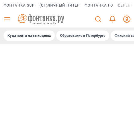
ФОНТАНКА SUP
(ОТ)ЛИЧНЫЙ ПИТЕР
ФОНТАНКА ГО
СЕРЕБР
Куда пойти на выходных
Образование в Петербурге
Финский за