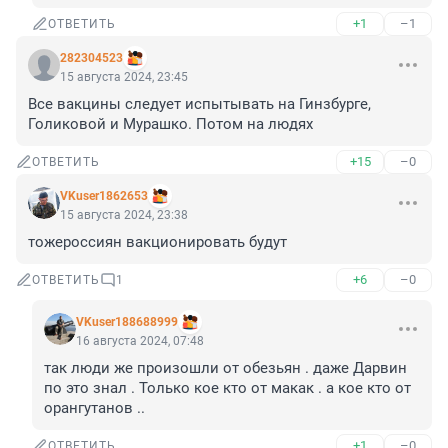
+1
–1
ОТВЕТИТЬ
282304523
15 августа 2024, 23:45
Все вакцины следует испытывать на Гинзбурге, 
Голиковой и Мурашко. Потом на людях
+15
–0
ОТВЕТИТЬ
VKuser1862653
15 августа 2024, 23:38
тожероссиян вакционировать будут
+6
–0
ОТВЕТИТЬ
1
VKuser188688999
16 августа 2024, 07:48
так люди же произошли от обезьян . даже Дарвин 
по это знал . Только кое кто от макак . а кое кто от 
орангутанов ..
+1
–0
ОТВЕТИТЬ