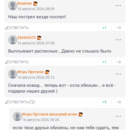
Brezhnev
16 августа 2024, 08:09
Наш пострел везде поспел!
+1
–0
ОТВЕТИТЬ
282062675
16 августа 2024, 07:08
Выплывают расписные….Давно не слышно было
+1
–0
ОТВЕТИТЬ
Игорь Протасов
16 августа 2024, 00:12
Сначала ковид... теперь вот - оспа обезьян... и всё - 
подарки наших друзей )
+5
–0
ОТВЕТИТЬ
1
Игoрь Прoтасoв вислоухий козел
16 августа 2024, 00:26
если твои друзья обизяны, не нам тебя судить, тем 