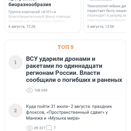
биоразнообразия
Технология гибких дисп
перестает быть нишевы
Группа компаний «А101» и
переходит в разряд вос
Благотворительный фонд помощи
повседневных решений
бездомным животным «НИКА»
заключили соглашение о
6 августа, 12:26
5 августа, 13:56
стратегическом сотрудничестве.
ТОП 5
ВСУ ударили дронами и
1
ракетами по одиннадцати
регионам России. Власти
сообщили о погибших и раненых
108 694
Куда пойти 31 июля–2 августа: праздник
2
флоксов, «Пространственный сдвиг» у
Манежа и «Музыка мира»
89 321
7