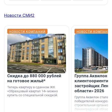
Новости СМИ2
НОВОСТИ КОМПАНИЙ
НОВОСТИ КОМПАНИ
Скидка до 880 000 рублей
Группа Аквилон 
на готовое жильё*
клиентоориентир
застройщик Лени
Теперь квартиру в сданном ЖК
области» 2026
«Образцовый квартал 14» можно
купить со специальной скидкой.
Группа Аквилон стала 
победителей конкурса 
строительная организа
Ленинградской области 