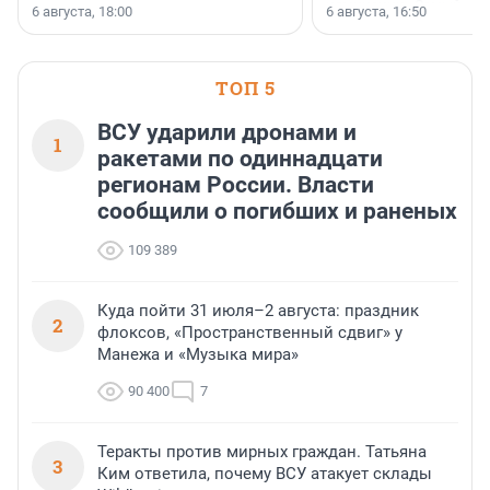
номинации «Самый
6 августа, 18:00
6 августа, 16:50
клиентоориентированн
застройщик Ленинград
области».
ТОП 5
ВСУ ударили дронами и
1
ракетами по одиннадцати
регионам России. Власти
сообщили о погибших и раненых
109 389
Куда пойти 31 июля–2 августа: праздник
2
флоксов, «Пространственный сдвиг» у
Манежа и «Музыка мира»
90 400
7
Теракты против мирных граждан. Татьяна
3
Ким ответила, почему ВСУ атакует склады