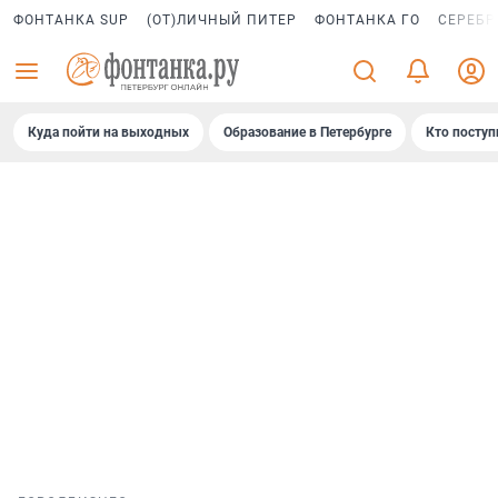
ФОНТАНКА SUP
(ОТ)ЛИЧНЫЙ ПИТЕР
ФОНТАНКА ГО
СЕРЕБР
Куда пойти на выходных
Образование в Петербурге
Кто поступ