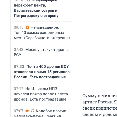
10:02
Полумарафон
перекроет центр,
Васильевский остров и
Петроградскую сторону
09:15
Неизведанное.
Топ-10 самых живописных
мест «Серебряного ожерелья»
07:43
Москву атакуют дроны
ВСУ
07:33
Почти 400 дронов ВСУ
атаковали ночью 15 регионов
России. Есть пострадавшие
07:12
На Ильском НПЗ
начался пожар после налета
Сумму в миллио
дронов. Есть пострадавшие
артист России 
своих подписчи
07:07
Колобок против
словом и делом»
Человека-паука. Реакция