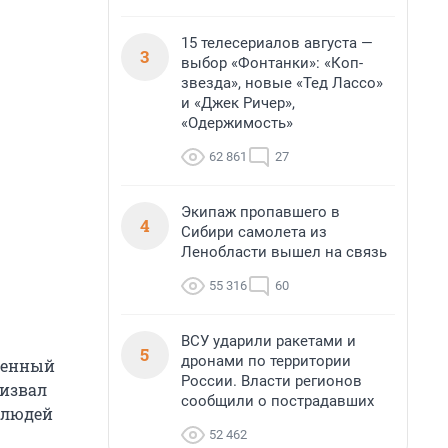
15 телесериалов августа —
3
выбор «Фонтанки»: «Коп-
звезда», новые «Тед Лассо»
и «Джек Ричер»,
«Одержимость»
62 861
27
Экипаж пропавшего в
4
Сибири самолета из
Ленобласти вышел на связь
55 316
60
ВСУ ударили ракетами и
5
дронами по территории
женный
России. Власти регионов
ризвал
сообщили о пострадавших
 людей
52 462