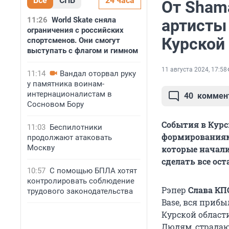
Все
СПБ
24 часа
От Sham
11:26
World Skate сняла
артисты
ограничения с российских
Курской
спортсменов. Они смогут
выступать с флагом и гимном
11 августа 2024, 17:58
11:14
Вандал оторвал руку
у памятника воинам-
интернационалистам в
40
коммен
Сосновом Бору
События в Курс
11:03
Беспилотники
формированиями
продолжают атаковать
Москву
которые начали
сделать все ос
10:57
С помощью БПЛА хотят
контролировать соблюдение
Рэпер
Слава КП
трудового законодательства
Base, вся приб
Курской област
Людям, страдаю