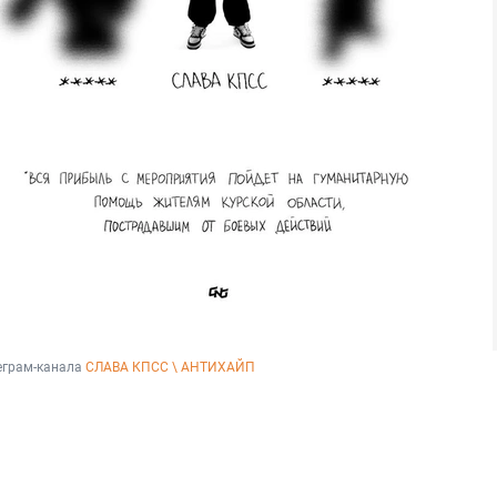
еграм-канала 
СЛАВА КПСС \ АНТИХАЙП