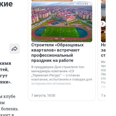
кие
Строители «Образцовых
На вод
кварталов» встречают
зарабо
профессиональный
станци
праздник на работе
Инженер
скими
телеком-
В преддверии Дня строителя топ-
тей,
популярн
менеджеры компании «СЗ
Ленингра
огут
„Терминал-Ресурс“ — о планах
станции 
компании, испытаниях и поводах для
нки».
Раздолин
осторожного оптимизма.
недалеко
водопада
7 августа, 18:00
7 августа,
м клубе
ям
болезнь.
кант в