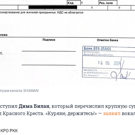
леграм-канала SHAMAN
оступил
Дима Билан
, который перечислил крупную су
Красного Креста. «Куряне, держитесь!» —
заявил
вокал