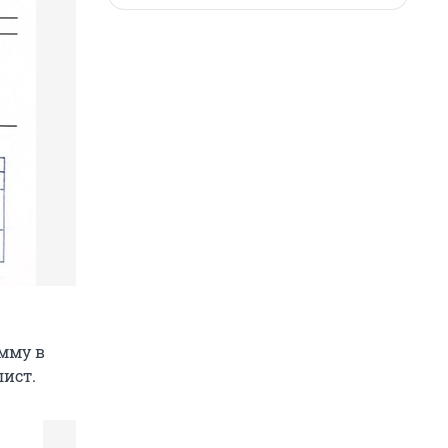
мму в
ист.