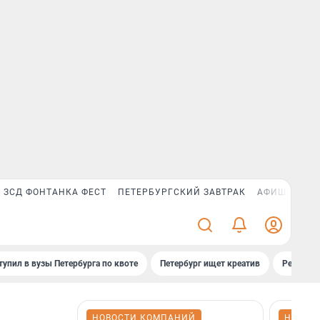
ЗСД ФОНТАНКА ФЕСТ
ПЕТЕРБУРГСКИЙ ЗАВТРАК
АФИША PLUS
тупил в вузы Петербурга по квоте
Петербург ищет креатив
Рейтинги
НОВОСТИ КОМПАНИЙ
НОВОС