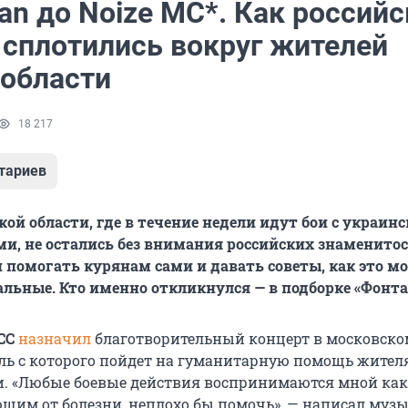
an до Noize MC*. Как российс
 сплотились вокруг жителей
 области
18 217
тариев
кой области, где в течение недели идут бои с украин
, не остались без внимания российских знаменитос
 помогать курянам сами и давать советы, как это м
тальные. Кто именно откликнулся — в подборке «Фонта
СС
назначил
благотворительный концерт в московско
ыль с которого пойдет на гуманитарную помощь жител
и. «Любые боевые действия воспринимаются мной как 
щим от болезни, неплохо бы помочь», — написал музы