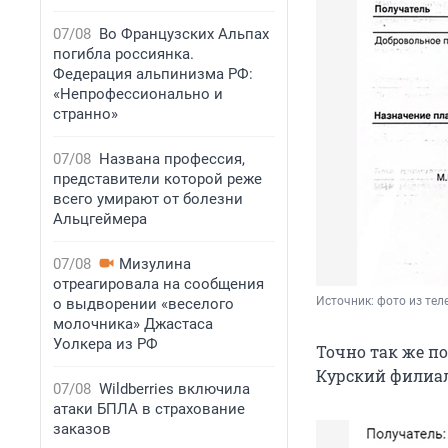
07/08
Во Французских Альпах
погибла россиянка.
Федерация альпинизма РФ:
«Непрофессионально и
странно»
07/08
Названа профессия,
представители которой реже
всего умирают от болезни
Альцгеймера
07/08
Мизулина
отреагировала на сообщения
Источник: 
фото из те
о выдворении «веселого
молочника» Джастаса
Уолкера из РФ
Точно так же п
Курский филиал 
07/08
Wildberries включила
атаки БПЛА в страхование
заказов