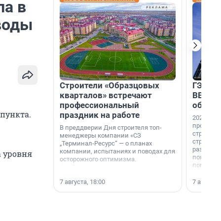
ла в
воды
Строители «Образцовых
ГЭС, м
кварталов» встречают
ВВП: в
профессиональный
об ист
пункта.
праздник на работе
2026-й —
професси
В преддверии Дня строителя топ-
строителе
менеджеры компании «СЗ
строителя
„Терминал-Ресурс“ — о планах
раз. В ГК
компании, испытаниях и поводах для
а уровня
появился
осторожного оптимизма.
поменяла
7 августа, 18:00
7 августа,