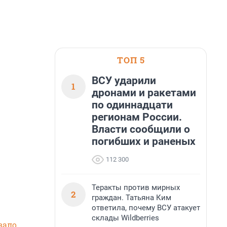
ТОП 5
ВСУ ударили
1
дронами и ракетами
по одиннадцати
регионам России.
Власти сообщили о
погибших и раненых
112 300
Теракты против мирных
2
граждан. Татьяна Ким
ответила, почему ВСУ атакует
склады Wildberries
вало