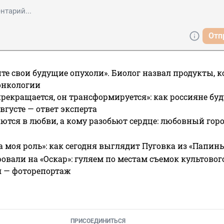
 утеплителем, шумоизоляцией и другими материалами 
ду, стоимость может начинаться от 35000 рублей."
Отп
те свои будущие опухоли». Биолог назвал продукты, 
онкологии
прекращается, он трансформируется»: как россияне буд
вгусте — ответ эксперта
ются в любви, а кому разобьют сердце: любовный гор
а моя роль»: как сегодня выглядит Пуговка из «Папин
овали на «Оскар»: гуляем по местам съемок культово
я — фоторепортаж
ПРИСОЕДИНИТЬСЯ