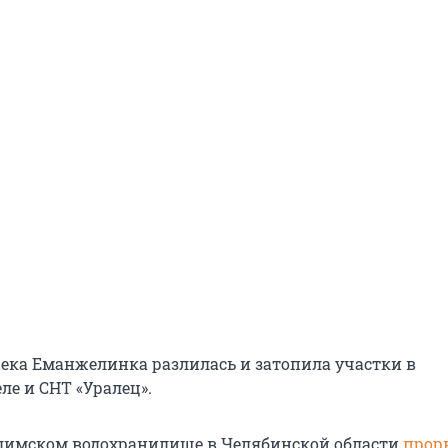
река Еманжелинка разлилась и затопила участки в
ле и СНТ «Уралец».
лимском водохранилище в Челябинской области
прор