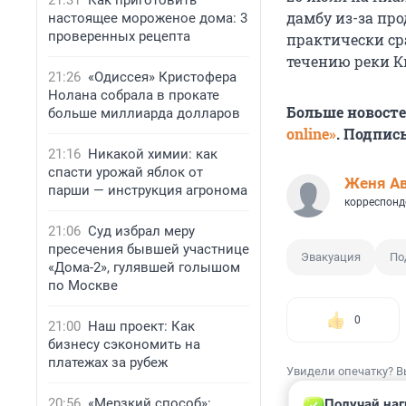
21:31
Как приготовить
дамбу из-за пр
настоящее мороженое дома: 3
проверенных рецепта
практически ср
течению реки К
21:26
«Одиссея» Кристофера
Нолана собрала в прокате
Больше новост
больше миллиарда долларов
online»
. Подпис
21:16
Никакой химии: как
спасти урожай яблок от
Женя А
парши — инструкция агронома
корреспонд
21:06
Суд избрал меру
пресечения бывшей участнице
Эвакуация
По
«Дома-2», гулявшей голышом
по Москве
0
21:00
Наш проект: Как
бизнесу сэкономить на
платежах за рубеж
Увидели опечатку? В
20:56
«Мерзкий способ»:
Получай наг