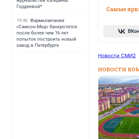
журналистки Катерины
Гордеевой*
Самые ярки
19:46
Фармкомпания
«Самсон-Мед» банкротится
ВКо
после более чем 16 лет
попыток построить новый
завод в Петербурге
Новости СМИ2
НОВОСТИ КО