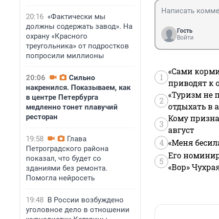
сложный полы с
20:16
«Фактически мы
впитывающими во
должны содержать завод». На
Гость
охрану «Красного
Войти
треугольника» от подростков
попросили миллионы
«Сами корми
1
20:06
Сильно
приводят к 
накренился. Показываем, как
«Туризм не 
в центре Петербурга
2
отдыхать в а
медленно тонет плавучий
ресторан
Кому призна
3
август
19:58
Глава
4
«Меня бесил
Петроградского района
Его номинир
показал, что будет со
5
«Вор» Чухра
зданиями без ремонта.
Помогла нейросеть
19:48
В России возбуждено
уголовное дело в отношении