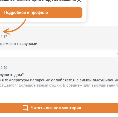
Подробнее в профиле
ИИ
2
11:37
оремся с грызунами!
10:50
сушить дом?

я температуры испарение ослабляется, а зимой высушивание
ащается. Большое время сушки. В среднем для высушивания 
х размеров понадобится 1-3 года в зависимости от типа дере
ьма неудобно с практической точки зрения."

просушить дом?

Читать все комментарии
шивания под стяжкой, или под напольным покрытием самая д
стью квартиру 50м2 будет стоить от 18000 рублей, если в квар