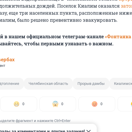
одолжительных дождей. Поселок Киалим оказался
зато
азу, еще три населенных пункта, расположенные ниже
иалим, было решено превентивно эвакуировать.
ей в нашем официальном телеграм-канале
«Фонтанка
ывайтесь, чтобы первыми узнавать о важном.
вербах
ент
дтопление
Челябинская область
Прорыв дамбы
Киалимск
0
0
0
ыделите фрагмент и нажмите Ctrl+Enter
рады за комментарии и другие задания!