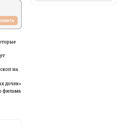
равить
которые
ут
оскоп на
ых дочек»
го фильма