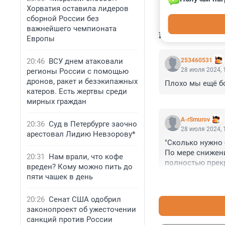
Хорватия оставила лидеров
сборной России без
важнейшего чемпионата
КОММЕНТАР
Европы
20:46
ВСУ днем атаковали
253460531
28 июля 2024, 
регионы России с помощью
дронов, ракет и безэкипажных
Плохо мы ещё б
катеров. Есть жертвы среди
мирных граждан
A-rSmurov
20:36
Суд в Петербурге заочно
28 июля 2024, 
арестовал Лидию Невзорову*
"Сколько нужно 
По мере снижени
20:31
Нам врали, что кофе
полностью прекр
вреден? Кому можно пить до
коттеджа средни
пяти чашек в день
брусьев, что вес
20:26
Сенат США одобрил
"Сколько стоит 
законопроект об ужесточении
Стоимость просу
санкций против России
Просушить полно