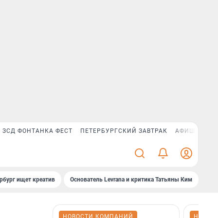
ЗСД ФОНТАНКА ФЕСТ
ПЕТЕРБУРГСКИЙ ЗАВТРАК
АФИША PLUS
рбург ищет креатив
Основатель Levrana и критика Татьяны Ким
Зач
НОВОСТИ КОМПАНИЙ
НОВОС