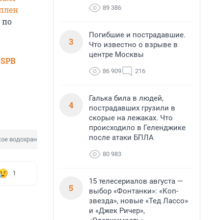
89 386
плен
 по
Погибшие и пострадавшие.
3
Что известно о взрыве в
центре Москвы
 SPB
86 909
216
Галька била в людей,
4
пострадавших грузили в
скорые на лежаках. Что
происходило в Геленджике
после атаки БПЛА
ое водохранилище
80 983
1
15 телесериалов августа —
5
выбор «Фонтанки»: «Коп-
звезда», новые «Тед Лассо»
и «Джек Ричер»,