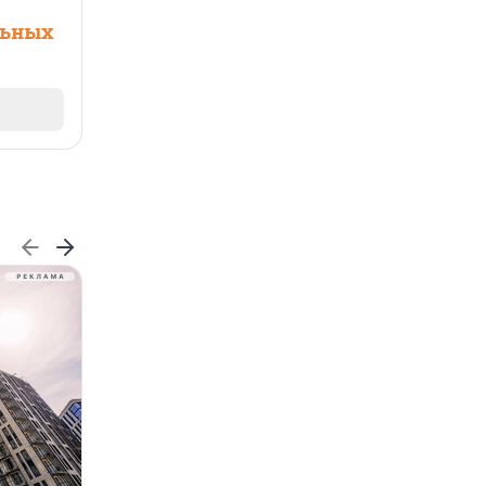
льных