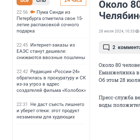
Все
СПБ
24 часа
Около 80
22:56
Пума Синди из
Челябин
Петербурга отметила свое 15-
летие распаковкой сочного
подарка
28 июля 2024, 10:33
22:45
Интернет-заказы из
2
коммент
ЕАЭС станут дешевле:
снижаются ввозные пошлины
Около 80 челове
22:42
Редакция «России-24»
Еманжелинка в 
обратилась в прокуратуру и СК
Об этом 28 июля
из-за угроз в адрес
создателей фильма «Колобок»
Пресс-служба в
22:31
Не даст съесть лишнего
воды положител
и уберет отеки: этот продукт
незаменим для худеющих