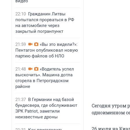
видео
22:10
Гражданин Литвы
попытался прорваться в РФ
на автомобиле через
закрытый погранпункт
21:59
«Вы это видели?»:
Пентагон опубликовал новую
партию файлов об НЛО
21:48
«Водитель успел
выскочить». Машина дотла
сгорела в Петроградском
районе
21:37
В Германии над базой
Сегодня утром 
бундесвера, где обслуживают
ЗРК Patriot, заметили
одноименном се
неизвестные дроны
26 июля на Киа