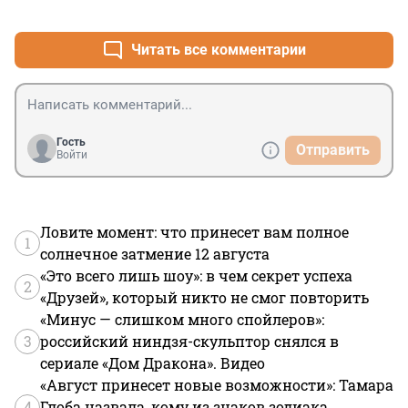
+14
–0
сдавали в аренду по коммерческой цене. А помер он 
в рабочее время. С утра было совещание с 10 до 12, 
потом цветочки к мемориалу на Технологическом 
Читать все комментарии
институте жертвам теракта, потом в 16-17 в сауну, 
специально организованный комплекс в соседнем 
доме рядом с Трефолева, накатил там граммульку, 
поскользнулся и адью. Вот такой рабочий день.
Гость
Отправить
Войти
Ловите момент: что принесет вам полное
1
солнечное затмение 12 августа
«Это всего лишь шоу»: в чем секрет успеха
2
«Друзей», который никто не смог повторить
«Минус — слишком много спойлеров»:
3
российский ниндзя-скульптор снялся в
сериале «Дом Дракона». Видео
«Август принесет новые возможности»: Тамара
4
Глоба назвала, кому из знаков зодиака