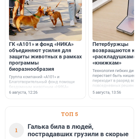
ГК «А101» и фонд «НИКА»
Петербуржцы
объединяют усилия для
возвращаются к
защиты животных в рамках
«раскладушкам» 
программы
«книжкам»
биоразнообразия
Технология гибких дисп
перестает быть нишевы
Группа компаний «А101» и
переходит в разряд вос
Благотворительный фонд помощи
повседневных решений
бездомным животным «НИКА»
заключили соглашение о
6 августа, 12:26
5 августа, 13:56
стратегическом сотрудничестве.
ТОП 5
Галька била в людей,
1
пострадавших грузили в скорые