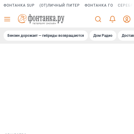
ФОНТАНКА SUP
(ОТ)ЛИЧНЫЙ ПИТЕР
ФОНТАНКА ГО
СЕРЕБР
Бензин дорожает — гибриды возвращаются
Дом Радио
Достав