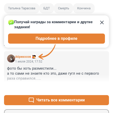
Татьяна Тарасова
БДТ
Смерть
Кончина
Получай награды за комментарии и другие 
задания!
0
0
0
0
2
Подробнее в профиле
КОММЕНТАРИИ
1
Абрикосов
1 июля 2024, 17:52
фото бы хоть разместили...

а то сами не знаете кто это, даже гугл не с первого 
раза справился...

а вам лень заниматься поиском... 

+5
–0
халтурщики-недожурналисты работают... я бы уволил.
Читать все комментарии