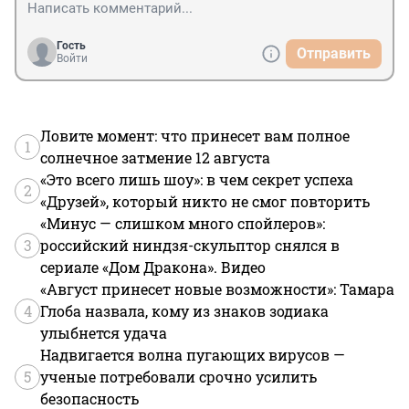
Гость
Отправить
Войти
Ловите момент: что принесет вам полное
1
солнечное затмение 12 августа
«Это всего лишь шоу»: в чем секрет успеха
2
«Друзей», который никто не смог повторить
«Минус — слишком много спойлеров»:
3
российский ниндзя-скульптор снялся в
сериале «Дом Дракона». Видео
«Август принесет новые возможности»: Тамара
4
Глоба назвала, кому из знаков зодиака
улыбнется удача
Надвигается волна пугающих вирусов —
5
ученые потребовали срочно усилить
безопасность