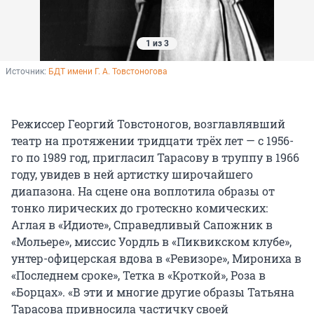
1 из 3
Источник: 
БДТ имени Г. А. Товстоногова
Режиссер Георгий Товстоногов, возглавлявший
театр на протяжении тридцати трёх лет — с 1956-
го по 1989 год, пригласил Тарасову в труппу в 1966
году, увидев в ней артистку широчайшего
диапазона. На сцене она воплотила образы от
тонко лирических до гротескно комических:
Аглая в «Идиоте», Справедливый Сапожник в
«Мольере», миссис Уордль в «Пиквикском клубе»,
унтер-офицерская вдова в «Ревизоре», Мирониха в
«Последнем сроке», Тетка в «Кроткой», Роза в
«Борцах». «В эти и многие другие образы Татьяна
Тарасова привносила частичку своей