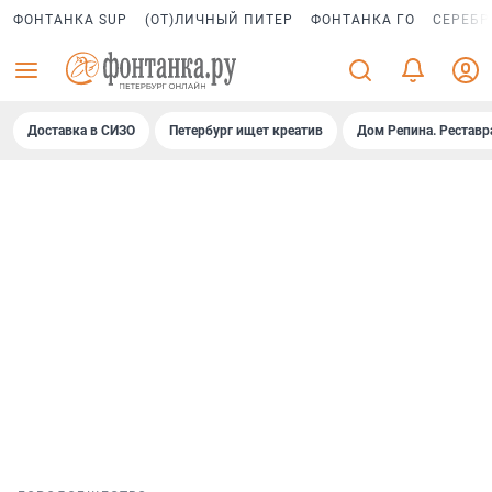
ФОНТАНКА SUP
(ОТ)ЛИЧНЫЙ ПИТЕР
ФОНТАНКА ГО
СЕРЕБР
Доставка в СИЗО
Петербург ищет креатив
Дом Репина. Реставр