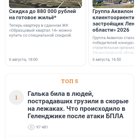
Скидка до 880 000 рублей
Группа Аквилон 
на готовое жильё*
клиентоориентир
застройщик Лени
Теперь квартиру в сданном ЖК
области» 2026
«Образцовый квартал 14» можно
купить со специальной скидкой.
Группа Аквилон стала 
победителей конкурса 
строительная организа
Ленинградской области 
номинации «Самый
6 августа, 18:00
6 августа, 16:50
клиентоориентированн
застройщик Ленинград
области».
ТОП 5
Галька била в людей,
1
пострадавших грузили в скорые
на лежаках. Что происходило в
Геленджике после атаки БПЛА
97 481