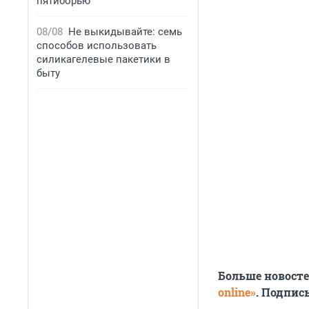
пятиборью
08/08
Не выкидывайте: семь
способов использовать
силикагелевые пакетики в
быту
Больше новост
online»
. Подпис