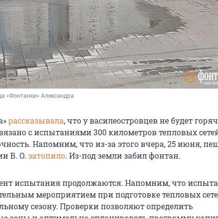
ца «Фонтанки» Александра
а»
рассказывала
, что у василеостровцев не будет горя
 связано с испытаниями 300 километров тепловых сете
чность. Напомним, что из-за этого вчера, 25 июня, п
ии В. О.
затопило
. Из-под земли забил фонтан.
ент испытания продолжаются. Напомним, что испыт
тельным мероприятием при подготовке тепловых сете
льному сезону. Проверки позволяют определить
е зоны и оптимально спланировать программу капи