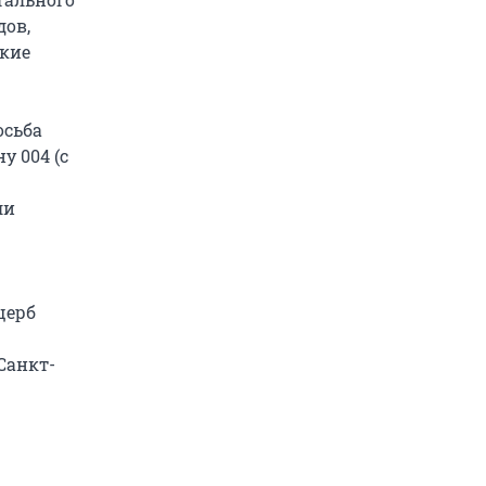
дов,
ские
осьба
у 004 (с
ли
щерб
Санкт-