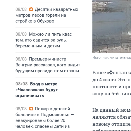
08/08
Десятки квадратных
метров лесов горели на
стройке в Обухово
08/08
Можно ли пить квас
тем, кто садится за руль,
беременным и детям
Источник: 
читательни
08/08
Премьер-министр
Венгрии рассказал, кого видит
будущим президентом страны
Ранее «Фонтанк
до 4 июля. Это
08/08
Вход в метро
плотность и про
«Чкаловская» будут
зону на 6-й лин
ограничивать
08/08
Пожар в детской
На данный мом
больнице в Подмосковье —
являются обяза
эвакуированы более 20
новому отопите
человек, спасены дети из
неблагоприятны