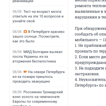
реанимации
ремонта теплов
выявленные в х
08/08
Тест на возраст мозга:
ответьте на эти 10 вопросов и
нарушения в те
узнайте свой
При обнаружен
08/08
В Петербурге красиво
сообщать об оп
зашло солнце. Посмотрите,
мобильного — 11
как это было
1. Не приближа
проехать по те
08/08
МИД Болгарии вызвал
2. Если место д
посла Украины из-за
вторжения беспилотника
предупреждающ
3. Не подходите
08/08
На севере Петербурга
застрахован.
из-за пожара пришлось
4. Неукоснител
проводить эвакуацию
Петербурга» по 
08/08
Россиянин Громадский
взял золото на чемпионате
Европы по современному