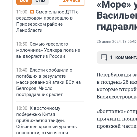
Все
СПБ
24 часа
«Море» у
11:00
Смертельное ДТП с
Василье
вездеходом произошло в
гидравл
Приозерском районе
Ленобласти
26 июня 2024, 13:55
10:50
Семью «веселого
молочника» Уолкера пока не
выдворяют из России
1
коммент
10:40
Власти сообщили о
Петербуржцы за
погибших в результате
в полдень 26 и
массированной атаки ВСУ на
Белгород. Число
которые второй 
пострадавших растет
Василеостровск
10:30
К восточному
«Фонтанка» отп
побережью Китая
причины появле
приближается тайфун.
проезжей части
Объявлен красный уровень
опасности, отменяются