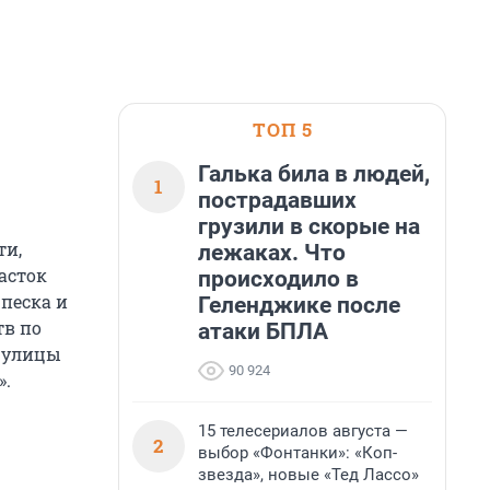
ТОП 5
Галька била в людей,
1
пострадавших
грузили в скорые на
ти,
лежаках. Что
асток
происходило в
 песка и
Геленджике после
тв по
атаки БПЛА
й улицы
90 924
».
15 телесериалов августа —
2
выбор «Фонтанки»: «Коп-
звезда», новые «Тед Лассо»