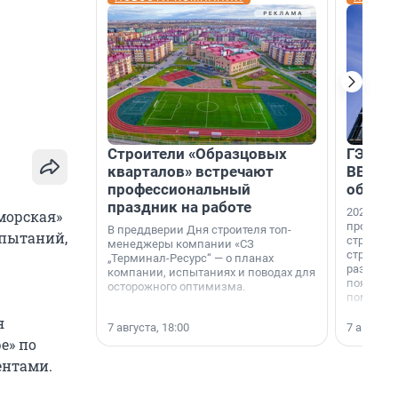
Строители «Образцовых
ГЭС, м
кварталов» встречают
ВВП: в
профессиональный
об ист
праздник на работе
2026-й —
морская»
професси
В преддверии Дня строителя топ-
спытаний,
строителе
менеджеры компании «СЗ
строителя
„Терминал-Ресурс“ — о планах
раз. В ГК
компании, испытаниях и поводах для
появился
осторожного оптимизма.
поменяла
я
7 августа, 18:00
7 августа,
е» по
ентами.