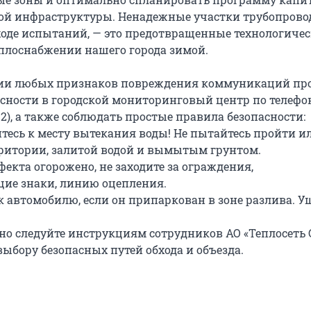
ой инфраструктуры. Ненадежные участки трубопрово
оде испытаний, — это предотвращенные технологиче
плоснабжении нашего города зимой.
ии любых признаков повреждения коммуникаций пр
асности в городской мониторинговый центр по телефон
2), а также соблюдать простые правила безопасности:
йтесь к месту вытекания воды! Не пытайтесь пройти и
рритории, залитой водой и вымытым грунтом.
ефекта огорожено, не заходите за ограждения,
ие знаки, линию оцепления.
 к автомобилю, если он припаркован в зоне разлива. У
ьно следуйте инструкциям сотрудников АО «Теплосеть 
выбору безопасных путей обхода и объезда.