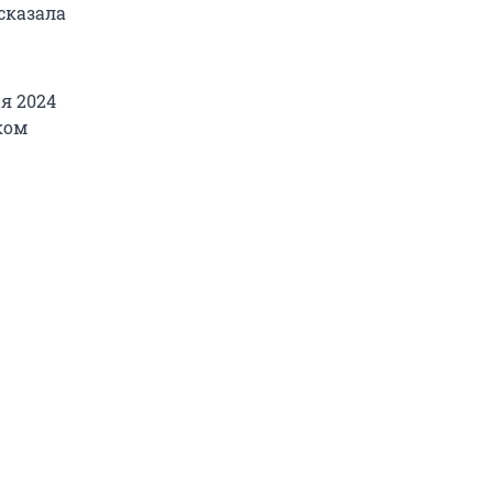
ссказала
я 2024
ком