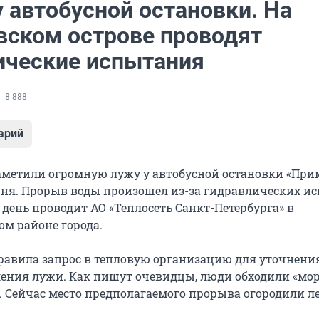
 автобусной остановки. На
вском острове проводят
ические испытания
8 888
арий
метили огромную лужу у автобусной остановки «При
юня. Прорыв воды произошел из-за гидравлических и
день проводит АО «Теплосеть Санкт-Петербурга» в
ом районе города.
равила запрос в тепловую организацию для уточнени
ния лужи. Как пишут очевидцы, люди обходили «мор
. Сейчас место предполагаемого прорыва огородили л