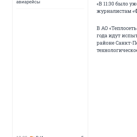
авиарейсы
«В 11:30 было уж
журналистам «Ф
В АО «Теплосеть
года идут испы
районе Санкт-П
технологическое