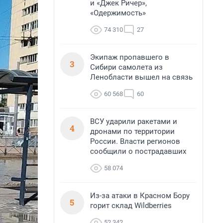
и «Джек Ричер»,
«Одержимость»
74 310
27
Экипаж пропавшего в
3
Сибири самолета из
Ленобласти вышел на связь
60 568
60
ВСУ ударили ракетами и
4
дронами по территории
России. Власти регионов
сообщили о пострадавших
58 074
Из-за атаки в Красном Бору
5
горит склад Wildberries
52 342