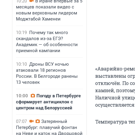
10:20
В Иране впервые за 5
месяцев показали видео с
новым верховным лидером
Моджтабой Хаменеи
10:19
Почему так много
скандалов из-за ЕГЭ?
Академик — об особенности
приемной кампании
10:10
Дроны ВСУ ночью
«Аварийно-ремо
атаковали 18 регионов
выставлены ог
России. В Белгороде ранены
13 человек
отключён. По со
камней, поэтом
10:00
Погоду в Петербурге
Наличной улице
сформирует антициклон с
осуществляется
центром над Белоруссией
Температура те
07:07
Затерянный
Петербург: плавучий фонтан
на Неве и каток на Дворцовой