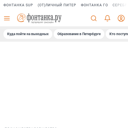
ФОНТАНКА SUP
(ОТ)ЛИЧНЫЙ ПИТЕР
ФОНТАНКА ГО
СЕРЕБР
Куда пойти на выходных
Образование в Петербурге
Кто поступ