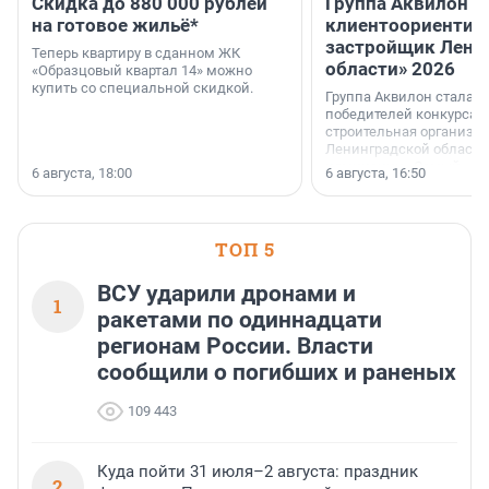
Скидка до 880 000 рублей
Группа Аквилон 
на готовое жильё*
клиентоориентир
застройщик Лени
Теперь квартиру в сданном ЖК
области» 2026
«Образцовый квартал 14» можно
купить со специальной скидкой.
Группа Аквилон стала 
победителей конкурса 
строительная организа
Ленинградской области 
номинации «Самый
6 августа, 18:00
6 августа, 16:50
клиентоориентированн
застройщик Ленинград
области».
ТОП 5
ВСУ ударили дронами и
1
ракетами по одиннадцати
регионам России. Власти
сообщили о погибших и раненых
109 443
Куда пойти 31 июля–2 августа: праздник
2