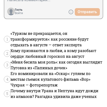
Гость
Отправить
Войти
«Туризм не прекращается, он
1
трансформируется»: как россияне будут
отдыхать в августе — ответ эксперта
Кому признаются в любви, а кому разобьют
2
сердце: любовный гороскоп на август
«Меня бесила моя роль»: как сегодня выглядит
3
Пуговка из «Папиных дочек»
Его номинировали на «Оскар»: гуляем по
4
местам съемок культового фильма «Вор»
Чухрая — фоторепортаж
Почему внутри Урана и Нептуна идут дожди
5
из алмазов? Разгадка удивила даже ученых