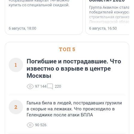
«Образцовый квартал 14» можно
купить со специальной скидкой.
Группа Аквилон стала 
победителей конкурса 
строительная организа
Ленинградской области 
номинации «Самый
6 августа, 18:00
6 августа, 16:50
клиентоориентированн
застройщик Ленинград
области».
ТОП 5
Погибшие и пострадавшие. Что
1
известно о взрыве в центре
Москвы
97 144
220
Галька била в людей, пострадавших грузили
2
в скорые на лежаках. Что происходило в
Геленджике после атаки БПЛА
90 526