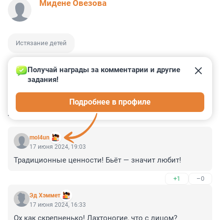
Мидене Овезова
Истязание детей
Получай награды за комментарии и другие 
задания!
1
0
7
41
0
Подробнее в профиле
КОММЕНТАРИИ
4
mol4un
17 июня 2024, 19:03
Традиционные ценности! Бьёт — значит любит!
+1
–0
Эд Хэммет
17 июня 2024, 16:33
Ох как скрепненько! Лахтоногие, что с лицом?