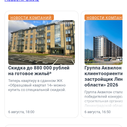
НОВОСТИ КОМПАНИЙ
НОВОСТИ КОМПАНИ
Скидка до 880 000 рублей
Группа Аквилон 
на готовое жильё*
клиентоориентир
застройщик Лени
Теперь квартиру в сданном ЖК
области» 2026
«Образцовый квартал 14» можно
купить со специальной скидкой.
Группа Аквилон стала 
победителей конкурса 
строительная организа
Ленинградской области 
номинации «Самый
6 августа, 18:00
6 августа, 16:50
клиентоориентированн
застройщик Ленинград
области».