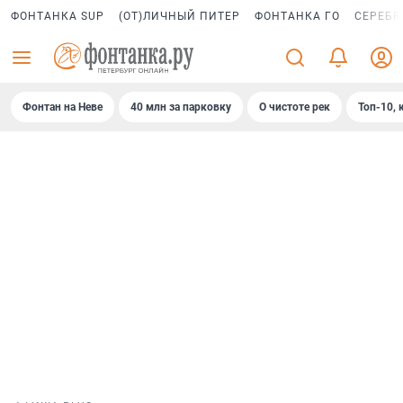
ФОНТАНКА SUP
(ОТ)ЛИЧНЫЙ ПИТЕР
ФОНТАНКА ГО
СЕРЕБР
Фонтан на Неве
40 млн за парковку
О чистоте рек
Топ-10, 