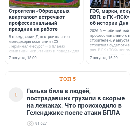
Строители «Образцовых
ГЭС, марки, искус
кварталов» встречают
ВВП: в ГК «ПСК» р
профессиональный
об истории Дня с
праздник на работе
2026-й — юбилейный го
профессионального пр
В преддверии Дня строителя топ-
строителей. 9 августа 2
менеджеры компании «СЗ
строителя будет отмечат
„Терминал-Ресурс“ — о планах
раз. В ГК «ПСК» напомни
компании, испытаниях и поводах для
появился праздник и к
осторожного оптимизма.
7 августа, 18:00
7 августа, 16:20
поменялась роль строит
ТОП 5
Галька била в людей,
1
пострадавших грузили в скорые
на лежаках. Что происходило в
Геленджике после атаки БПЛА
91 627