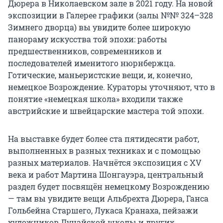
Дюрера в Николаевском зале в 2021 году. На новой
экспозиции в Галерее графики (залы №№ 324–328
Зимнего дворца) вы увидите более широкую
панораму искусства той эпохи: работы
предшественников, современников и
последователей именитого нюрнбержца.
Готические, маньеристские вещи, и, конечно,
немецкое Возрождение. Кураторы уточняют, что в
понятие «немецкая школа» входили также
австрийские и швейцарские мастера той эпохи.
На выставке будет более ста пятидесяти работ,
выполненных в разных техниках и с помощью
разных материалов. Начнётся экспозиция с XV
века и работ Мартина Шонгауэра, центральный
раздел будет посвящён немецкому Возрождению
— там вы увидите вещи Альбрехта Дюрера, Ганса
Гольбейна Старшего, Лукаса Кранаха, пейзажи
художников Дунайской школы и других