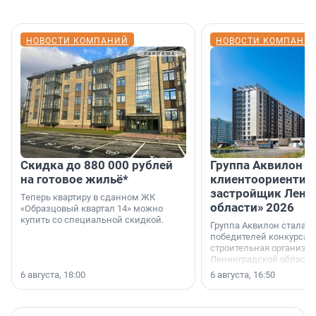
НОВОСТИ КОМПАНИЙ
НОВОСТИ КОМПАНИ
Скидка до 880 000 рублей
Группа Аквилон 
на готовое жильё*
клиентоориентир
застройщик Лени
Теперь квартиру в сданном ЖК
области» 2026
«Образцовый квартал 14» можно
купить со специальной скидкой.
Группа Аквилон стала 
победителей конкурса 
строительная организа
Ленинградской области 
номинации «Самый
6 августа, 18:00
6 августа, 16:50
клиентоориентированн
застройщик Ленинград
области».