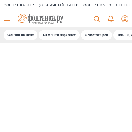
ФОНТАНКА SUP
(ОТ)ЛИЧНЫЙ ПИТЕР
ФОНТАНКА ГО
СЕРЕБР
Фонтан на Неве
40 млн за парковку
О чистоте рек
Топ-10, 