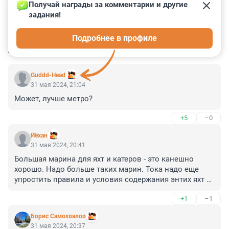
Получай награды за комментарии и другие 
задания!
1
0
0
1
0
Подробнее в профиле
КОММЕНТАРИИ
6
Guddd-Head
31 мая 2024, 21:04
Может, лучше метро?
+5
–0
Йёхан
31 мая 2024, 20:41
Большая марина для яхт и катеров - это канешно 
хорошо. Надо больше таких марин. Тока надо еще 
упростить правила и условия содержания энтих яхт и 
катеров. Как Петр I в Голландии видел, там много 
+1
–1
таких марин. И у тех марин куча заправок и 
бесплатных швартовок в отличии от наших марин.
Борис Самохвалов
31 мая 2024, 20:37