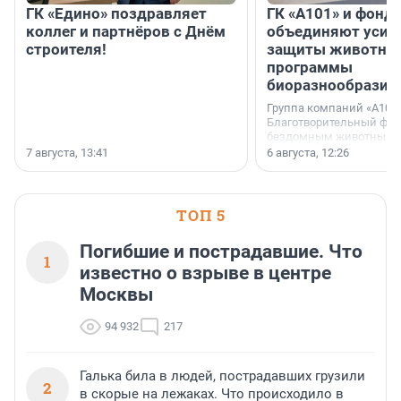
ГК «Едино» поздравляет
ГК «А101» и фонд
коллег и партнёров с Днём
объединяют усил
строителя!
защиты животных
программы
биоразнообразия
Группа компаний «А101»
Благотворительный фо
бездомным животным 
заключили соглашение
7 августа, 13:41
6 августа, 12:26
стратегическом сотрудн
ТОП 5
Погибшие и пострадавшие. Что
1
известно о взрыве в центре
Москвы
94 932
217
Галька била в людей, пострадавших грузили
2
в скорые на лежаках. Что происходило в