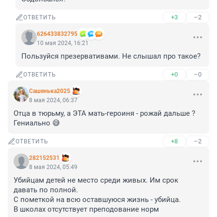
+3
–2
ОТВЕТИТЬ
626433832795
10 мая 2024, 16:21
Пользуйся презервативами. Не слышал про такое?
+0
–0
ОТВЕТИТЬ
Сашенька2025
8 мая 2024, 06:37
Отца в тюрьму, а ЭТА мать-героиня - рожай дальше ? 

Гениально 😅
+8
–2
ОТВЕТИТЬ
282152531
8 мая 2024, 05:49
Убийцам детей не место среди живых. Им срок 
давать по полной.

С пометкой на всю оставшуюся жизнь - убийца.

В школах отсутствует преподование норм 