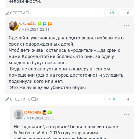
человечности.
+8
–6
ОТВЕТИТЬ
kukuruZZa
7 мая 2024, 22:11
Сделайте уже «окна» для тех,кто решил избавится от 
своих новорожденных детей.

Чтоб дети живы остались,а «родители» …да хрен с 
ними.Короче,чтоб не боялись,что они. за сдачу 
младенца будут наказаны.

 Ведь не сложно установить камеру в теплом 
помещении (одно на город достаточно) ,и уследить—
подкинули кого или нет..

 Это же лучше,чем убийство обузы
+19
–4
ОТВЕТИТЬ
3
Трямочка
7 мая 2024, 23:50
Не "сделайте", а верните! Были в нашей стране 
бэби-боксы! А в 2016 году стараниями 