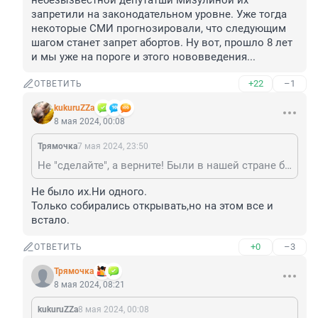
небезызвестной депутатши Мизулиной их 
запретили на законодательном уровне. Уже тогда 
некоторые СМИ прогнозировали, что следующим 
шагом станет запрет абортов. Ну вот, прошло 8 лет 
и мы уже на пороге и этого нововведения...
+22
–1
ОТВЕТИТЬ
kukuruZZa
8 мая 2024, 00:08
Трямочка
7 мая 2024, 23:50
Не "сделайте", а верните! Были в нашей стране бэби-боксы! А в 2016 году стараниями небезызвестной депутатши Мизулиной их запретили на законодательном уровне. Уже тогда некоторые СМИ прогнозировали, что следующим шагом станет запрет абортов. Ну вот, прошло 8 лет и мы уже на пороге и этого нововведения...
Не было их.Ни одного.

Только собирались открывать,но на этом все и 
встало.
+0
–3
ОТВЕТИТЬ
Трямочка
8 мая 2024, 08:21
kukuruZZa
8 мая 2024, 00:08