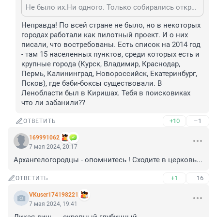
Не было их.Ни одного. Только собирались открывать,но на этом все и встало.
Неправда! По всей стране не было, но в некоторых 
городах работали как пилотный проект. И о них 
писали, что востребованы. Есть список на 2014 год 
- там 15 населенных пунктов, среди которых есть и 
крупные города (Курск, Владимир, Краснодар, 
Пермь, Калининград, Новороссийск, Екатеринбург, 
Псков), где бэби-боксы существовали. В 
Ленобласти был в Киришах. Тебя в поисковиках 
что ли забанили??
+10
–1
ОТВЕТИТЬ
169991062
7 мая 2024, 20:17
Архангелогородцы - опомнитесь ! Сходите в церковь...
+1
–16
ОТВЕТИТЬ
VKuser174198221
7 мая 2024, 19:41