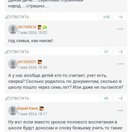
Дикая дичь.....скрепный глубинный 
народ.....страшно....
+18
–6
ОТВЕТИТЬ
281789510
7 мая 2024, 19:02
год семьи, как-никак!
+7
–5
ОТВЕТИТЬ
261202221
7 мая 2024, 18:54
А у нас вообще детей кто-то считает, учет есть, 
сверка? Сколько родилось по документам, сколько в 
школу пошло через семь лет? Или даже не пытаются?
+9
–3
ОТВЕТИТЬ
Берий Ежов
7 мая 2024, 18:17
Ну вот если вместо уроков полового воспитания в 
школе будут доносам и слову божьему учить то такие 