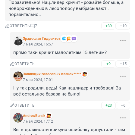
Поразительно! Нац.лидер кричит - рожайте больше, а 
новорожденных в лесополосу выбрасывают.. 
поразительно..
+39
–10
ОТВЕТИТЬ
7
Зрадослав Гидрантов
7 мая 2024, 16:57
прямо таки кричит малолеткам 15 летним?
+9
–15
ОТВЕТИТЬ
Заливщик голосовых планок*****
7 мая 2024, 17:01
Ну так родили, ведь! Как нацлидер и требовал! За 
всё остальное базара не было!
+23
–6
ОТВЕТИТЬ
AndrewBarsik
7 мая 2024, 17:12
Вы в должности крикуна ошибочку допустили - там 