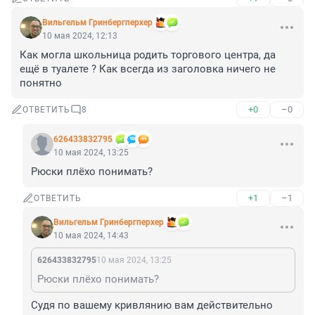
Вильгельм Гринбергперхер
10 мая 2024, 12:13
Как могла школьница родить торгового центра, да 
ещё в туалете ? Как всегда из заголовка ничего не 
понятно
+0
–0
ОТВЕТИТЬ
8
626433832795
10 мая 2024, 13:25
Рюски плёхо понимать?
+1
–1
ОТВЕТИТЬ
Вильгельм Гринбергперхер
10 мая 2024, 14:43
626433832795
10 мая 2024, 13:25
Рюски плёхо понимать?
Судя по вашему кривлянию вам действительно 