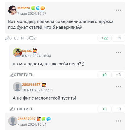
Mafioza
7 мая 2024, 16:57
Вот молодец, подвела совершеннолетнего дружка 
под букет статей, что б наверняка🤭
+22
–4
ОТВЕТИТЬ
2
iayaaz
8 мая 2024, 18:34
по молодости, так же себя вела? ;)
+0
–3
ОТВЕТИТЬ
280894457
10 мая 2024, 15:11
А не фиг с малолеткой тусить!
+0
–0
ОТВЕТИТЬ
266597097
7 мая 2024, 16:54