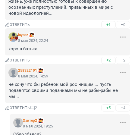
жизнь, уже полностью готовы к совершению 
осознанных преступлений, привычных в мире с 
новой идеологией...
+1
–0
ОТВЕТИТЬ
iayaaz
8 мая 2024, 22:24
хорош батька...
+2
–2
ОТВЕТИТЬ
258322191
8 мая 2024, 14:59
не хочу что бы ребёнок мой рос нищим.... пусть 
подавятся своими подачками мы не рабы-рабы не 
мы...
+5
–4
ОТВЕТИТЬ
2
Хантер2
8 мая 2024, 19:25
Обдолбался?