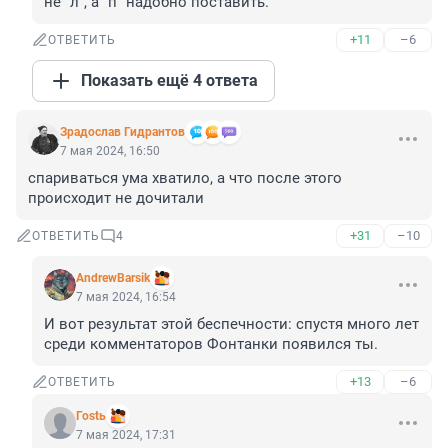
не "л", а "п" надобно поставить.
+11
–6
ОТВЕТИТЬ
Показать ещё 4 ответа
Зрадослав Гидрантов
7 мая 2024, 16:50
спариваться ума хватило, а что после этого 
происходит не дочитали
+31
–10
ОТВЕТИТЬ
4
AndrewBarsik
7 мая 2024, 16:54
И вот результат этой беспечности: спустя много лет 
среди комментаторов Фонтанки появился ты.
+13
–6
ОТВЕТИТЬ
Гоstь
7 мая 2024, 17:31