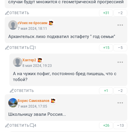
случаи будут множится с геометрической прогрессией
+31
–2
ОТВЕТИТЬ
сVоих не бросаем
7 мая 2024, 18:11
Архангельск лихо подхватил эстафету " год семьи"
+15
–5
ОТВЕТИТЬ
1
Хантер2
8 мая 2024, 19:23
А на чужих пофиг, постоянно бред пишешь, что с 
тобой?
+1
–2
ОТВЕТИТЬ
Борис Самохвалов
7 мая 2024, 17:05
Школьницу звали Россия...
+26
–13
ОТВЕТИТЬ
4