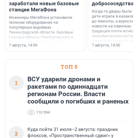
заработали новые базовые
добрососедства
станции МегаФона
Когда-то дворы были ме
дети играли в казаков-
Инженеры МегаФона установили
до темноты, а взрослые
телеком-оборудование на
новости на лавочках. В 1
популярных водоёмах
традиция почти исчезл
Ленинградской области. Базовые
экономическая нестаби
станции вблизи Лемболовского и
отсутствие ухода за те
Раздолинского озёр, а также
7 августа, 14:59
7 августа, 14:50
сделали своё дело.
недалеко от Большого Тосненского
водопада.
ТОП 5
ВСУ ударили дронами и
1
ракетами по одиннадцати
регионам России. Власти
сообщили о погибших и раненых
110 594
Куда пойти 31 июля–2 августа: праздник
2
флоксов, «Пространственный сдвиг» у