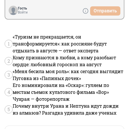
Гость
Отправить
Войти
«Туризм не прекращается, он
1
трансформируется»: как россияне будут
отдыхать в августе — ответ эксперта
Кому признаются в любви, а кому разобьют
2
сердце: любовный гороскоп на август
«Меня бесила моя роль»: как сегодня выглядит
3
Пуговка из «Папиных дочек»
Его номинировали на «Оскар»: гуляем по
4
местам съемок культового фильма «Вор»
Чухрая — фоторепортаж
Почему внутри Урана и Нептуна идут дожди
5
из алмазов? Разгадка удивила даже ученых