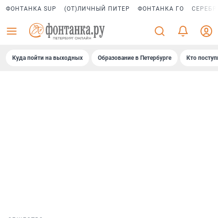
ФОНТАНКА SUP
(ОТ)ЛИЧНЫЙ ПИТЕР
ФОНТАНКА ГО
СЕРЕБР
Куда пойти на выходных
Образование в Петербурге
Кто поступ