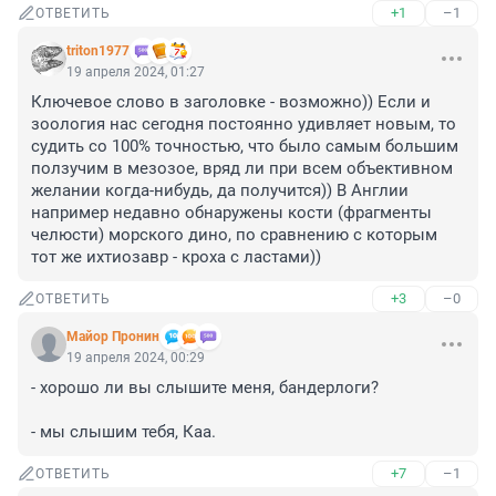
+1
–1
ОТВЕТИТЬ
triton1977
19 апреля 2024, 01:27
Ключевое слово в заголовке - возможно)) Если и 
зоология нас сегодня постоянно удивляет новым, то 
судить со 100% точностью, что было самым большим 
ползучим в мезозое, вряд ли при всем объективном 
желании когда-нибудь, да получится)) В Англии 
например недавно обнаружены кости (фрагменты 
челюсти) морского дино, по сравнению с которым 
тот же ихтиозавр - кроха с ластами))
+3
–0
ОТВЕТИТЬ
Майор Пронин
19 апреля 2024, 00:29
- хорошо ли вы слышите меня, бандерлоги?

- мы слышим тебя, Каа.
+7
–1
ОТВЕТИТЬ