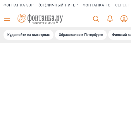
ФОНТАНКА SUP
(ОТ)ЛИЧНЫЙ ПИТЕР
ФОНТАНКА ГО
СЕРЕБР
Куда пойти на выходных
Образование в Петербурге
Финский за