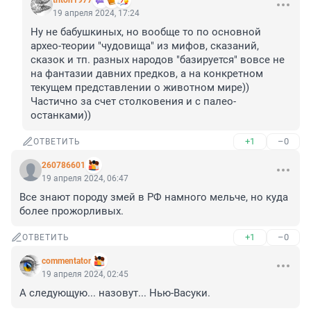
triton1977
19 апреля 2024, 17:24
Ну не бабушкиных, но вообще то по основной 
архео-теории "чудовища" из мифов, сказаний, 
сказок и тп. разных народов "базируется" вовсе не 
на фантазии давних предков, а на конкретном 
текущем представлении о животном мире)) 
Частично за счет столковения и с палео-
останками))
+1
–0
ОТВЕТИТЬ
260786601
19 апреля 2024, 06:47
Все знают породу змей в РФ намного мельче, но куда 
более прожорливых.
+1
–0
ОТВЕТИТЬ
commentator
19 апреля 2024, 02:45
А следующую... назовут... Нью-Васуки.