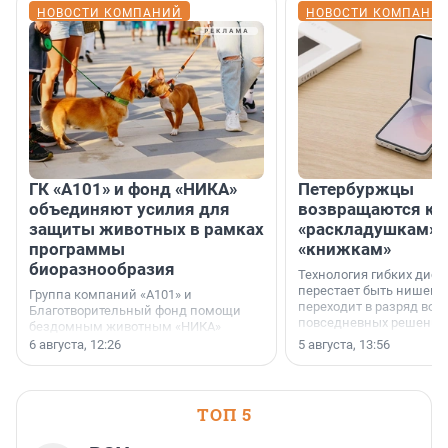
НОВОСТИ КОМПАНИЙ
НОВОСТИ КОМПАНИ
ГК «А101» и фонд «НИКА»
Петербуржцы
объединяют усилия для
возвращаются к
защиты животных в рамках
«раскладушкам» 
программы
«книжкам»
биоразнообразия
Технология гибких дисп
перестает быть нишевы
Группа компаний «А101» и
переходит в разряд вос
Благотворительный фонд помощи
повседневных решений
бездомным животным «НИКА»
заключили соглашение о
6 августа, 12:26
5 августа, 13:56
стратегическом сотрудничестве.
ТОП 5