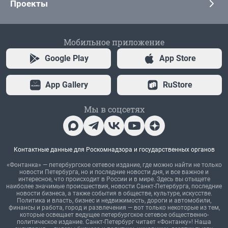
Проекты
Мобильное приложение
Google Play
App Store
App Gallery
RuStore
Мы в соцсетях
Контактные данные для Роскомнадзора и государственных органов
«Фонтанка» — петербургское сетевое издание, где можно найти не только
новости Петербурга, но и последние новости дня, и все важное и
интересное, что происходит в России и в мире. Здесь вы отыщете
наиболее значимые происшествия, новости Санкт-Петербурга, последние
новости бизнеса, а также события в обществе, культуре, искусстве.
Политика и власть, бизнес и недвижимость, дороги и автомобили,
финансы и работа, город и развлечения — вот только некоторые из тем,
которые освещает ведущее петербургское сетевое общественно-
политическое издание. Санкт-Петербург читает «Фонтанку»! Наша