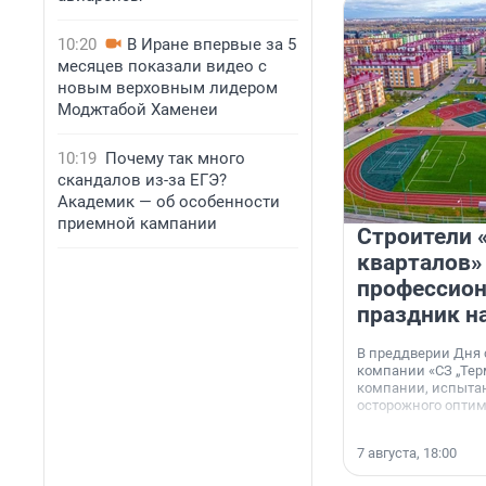
10:20
В Иране впервые за 5
месяцев показали видео с
новым верховным лидером
Моджтабой Хаменеи
10:19
Почему так много
скандалов из-за ЕГЭ?
Академик — об особенности
приемной кампании
Строители 
кварталов»
профессио
праздник н
В преддверии Дня
компании «СЗ „Тер
компании, испытан
осторожного опти
7 августа, 18:00