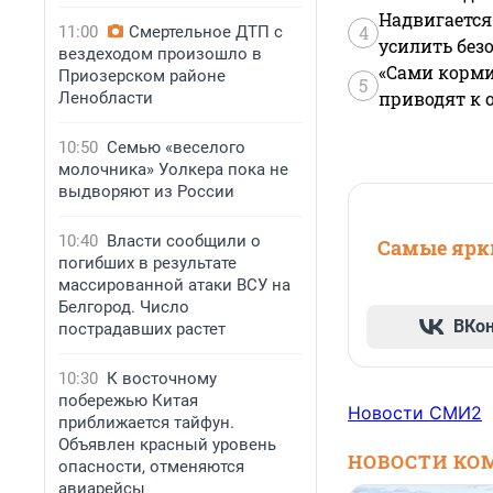
Надвигается
4
11:00
Смертельное ДТП с
усилить без
вездеходом произошло в
«Сами корми
Приозерском районе
5
приводят к 
Ленобласти
10:50
Семью «веселого
молочника» Уолкера пока не
выдворяют из России
10:40
Власти сообщили о
Самые ярки
погибших в результате
массированной атаки ВСУ на
Белгород. Число
ВКо
пострадавших растет
10:30
К восточному
побережью Китая
Новости СМИ2
приближается тайфун.
Объявлен красный уровень
НОВОСТИ КО
опасности, отменяются
авиарейсы