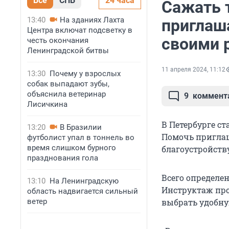
Все
СПБ
24 часа
Сажать 
13:40
На зданиях Лахта
приглаш
Центра включат подсветку в
своими 
честь окончания
Ленинградской битвы
11 апреля 2024, 11:12
13:30
Почему у взрослых
собак выпадают зубы,
объяснила ветеринар
9
коммент
Лисичкина
В Петербурге ст
13:20
В Бразилии
Помочь приглаш
футболист упал в тоннель во
время слишком бурного
благоустройству
празднования гола
Всего определен
13:10
На Ленинградскую
Инструктаж про
область надвигается сильный
ветер
выбрать удобну