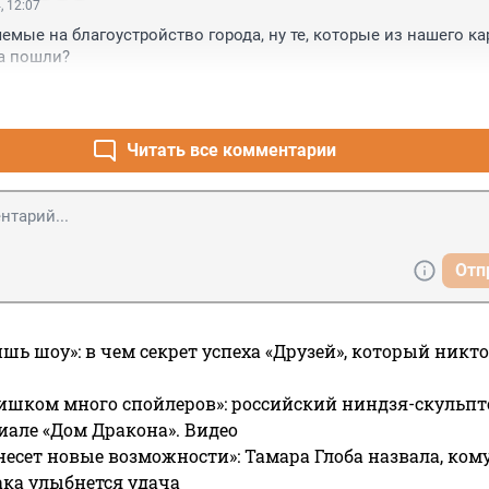
, 12:07
емые на благоустройство города, ну те, которые из нашего ка
а пошли?
Читать все комментарии
Отп
ишь шоу»: в чем секрет успеха «Друзей», который никто
ишком много спойлеров»: российский ниндзя-скульпт
риале «Дом Дракона». Видео
несет новые возможности»: Тамара Глоба назвала, кому
ака улыбнется удача