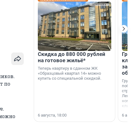
Скидка до 880 000 рублей
Группа
на готовое жильё*
клиен
застро
Теперь квартиру в сданном ЖК
област
«Образцовый квартал 14» можно
ников.
купить со специальной скидкой.
Группа А
т по
победите
строител
Ленингра
номинац
клиенто
е.
застройщ
6 августа, 18:00
6 августа,
 можно
области»