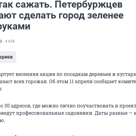
так сажать. Петербуржцев
ают сделать город зеленее
руками
4 628
ариев
артует весенняя акция по посадкам деревьев и кустар
ают всех горожан. Об этом 11 апреля сообщает комите
.
о 30 адресов, где можно лично поучаствовать в проект
ведут профессиональные садовники. Даты разные —
ю.