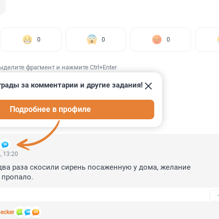
0
0
0
ыделите фрагмент и нажмите Ctrl+Enter
грады за комментарии и другие задания!
Подробнее в профиле
ИИ
9
, 13:20
 два раза скосили сирень посаженную у дома, желание 
 пропало.
ecker