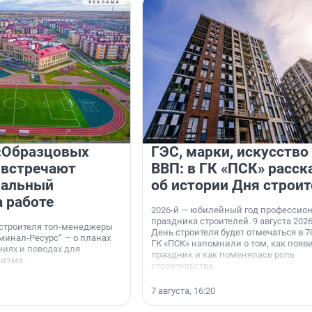
«Образцовых
ГЭС, марки, искусство
 встречают
ВВП: в ГК «ПСК» расск
нальный
об истории Дня строит
а работе
2026-й — юбилейный год профессио
праздника строителей. 9 августа 2026
 строителя топ-менеджеры
День строителя будет отмечаться в 70
минал-Ресурс“ — о планах
ГК «ПСК» напомнили о том, как появ
иях и поводах для
праздник и как поменялась роль
мизма.
строительства.
7 августа, 16:20