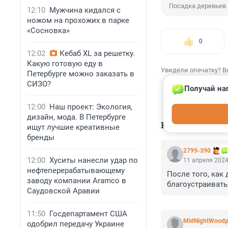
Посадка деревьев
12:10
Мужчина кидался с
ножом на прохожих в парке
«Сосновка»
0
12:02
Кебаб XL за решетку.
Какую готовую еду в
Увидели опечатку? В
Петербурге можно заказать в
СИЗО?
Получай на
12:00
Наш проект: Экология,
дизайн, мода. В Петербурге
КОММЕНТАР
ищут лучшие креативные
бренды
2799-390
12:00
Хуситы нанесли удар по
11 апреля 2024
нефтеперерабатывающему
После того, как
заводу компании Aramco в
благоустраивать
Саудовской Аравии
11:50
Госдепартамент США
MidNightWoodp
одобрил передачу Украине