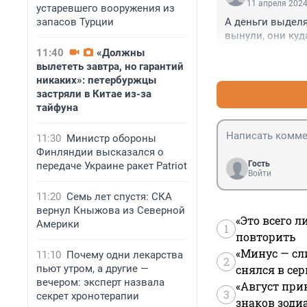
11 апреля 2024
устаревшего вооружения из
запасов Турции
А деньги выделя
вынули, они куд
11:40
«Должны
вылететь завтра, но гарантий
никаких»: петербуржцы
застряли в Китае из-за
тайфуна
11:30
Министр обороны
Финляндии высказался о
Гость
передаче Украине ракет Patriot
Войти
11:20
Семь лет спустя: СКА
вернул Кныжова из Северной
«Это всего л
Америки
1
повторить
«Минус — сл
11:10
Почему одни лекарства
2
пьют утром, а другие —
снялся в се
вечером: эксперт назвала
«Август при
3
секрет хронотерапии
знаков зоди