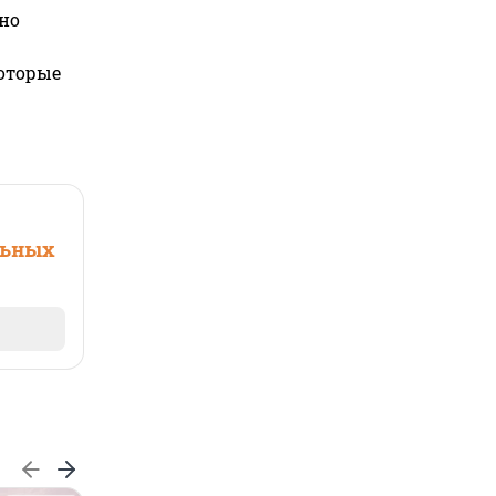
но
которые
льных