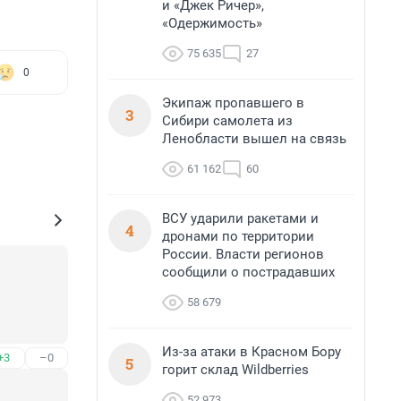
и «Джек Ричер»,
«Одержимость»
75 635
27
0
Экипаж пропавшего в
3
Сибири самолета из
Ленобласти вышел на связь
61 162
60
ВСУ ударили ракетами и
4
дронами по территории
России. Власти регионов
сообщили о пострадавших
58 679
Из-за атаки в Красном Бору
+3
–0
5
горит склад Wildberries
52 973