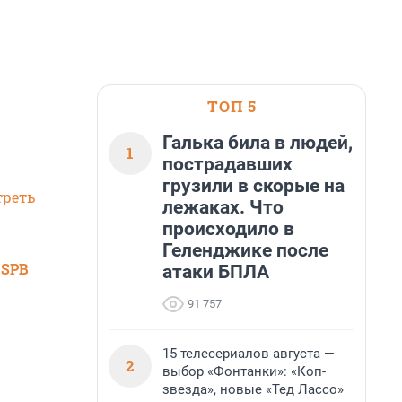
ТОП 5
Галька била в людей,
1
пострадавших
грузили в скорые на
треть
лежаках. Что
происходило в
Геленджике после
 SPB
атаки БПЛА
91 757
15 телесериалов августа —
2
выбор «Фонтанки»: «Коп-
звезда», новые «Тед Лассо»