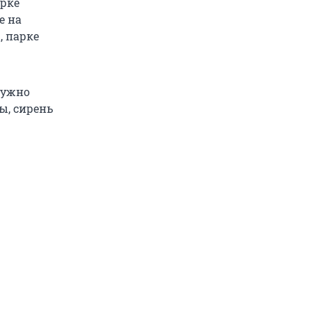
арке
е на
, парке
нужно
ы, сирень