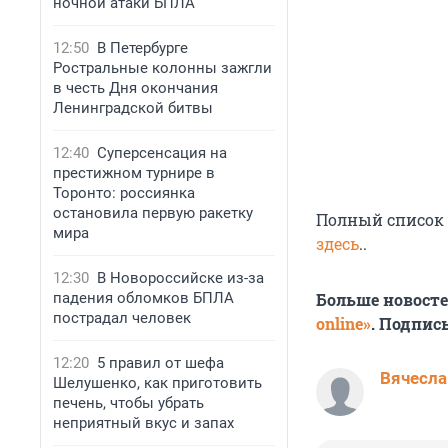
ночной атаки БПЛА
12:50
В Петербурге
Ростральные колонны зажгли
в честь Дня окончания
Ленинградской битвы
12:40
Суперсенсация на
престижном турнире в
Торонто: россиянка
остановила первую ракетку
Полный список 
мира
здесь
..
12:30
В Новороссийске из-за
падения обломков БПЛА
Больше новост
пострадал человек
online»
. Подпис
12:20
5 правил от шефа
Вячесла
Шелушенко, как приготовить
печень, чтобы убрать
неприятный вкус и запах