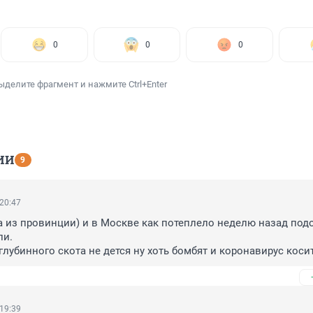
0
0
0
ыделите фрагмент и нажмите Ctrl+Enter
ИИ
9
 20:47
 из провинции) и в Москве как потеплело неделю назад подо
и.

глубинного скота не дется ну хоть бомбят и коронавирус косит.
удара не обойтись уже...
 19:39