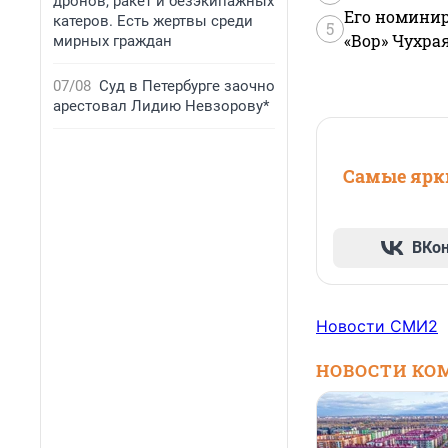
дронов, ракет и безэкипажных
Его номинир
катеров. Есть жертвы среди
5
«Вор» Чухра
мирных граждан
07/08
Суд в Петербурге заочно
арестовал Лидию Невзорову*
Самые ярки
ВКо
Новости СМИ2
НОВОСТИ КО