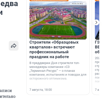
 едва
и
Строители «Образцовых
ГЭС, м
кварталов» встречают
ВВП: в
профессиональный
об ист
праздник на работе
2026-й —
професси
В преддверии Дня строителя топ-
строителе
менеджеры компании «СЗ
строителя
„Терминал-Ресурс“ — о планах
раз. В ГК
компании, испытаниях и поводах для
появился
осторожного оптимизма.
поменяла
7 августа, 18:00
7 августа,
записи
сительно