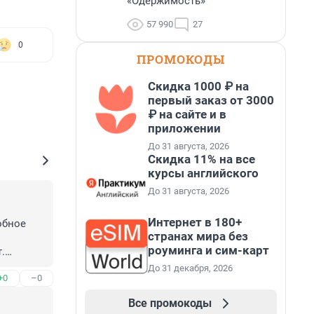
«Одержимость»
57 990
27
0
ПРОМОКОДЫ
Скидка 1000 ₽ на
первый заказ от 3000
₽ на сайте и в
приложении
До 31 августа, 2026
Скидка 11% на все
курсы английского
До 31 августа, 2026
Интернет в 180+
бное 
странах мира без
роуминга и сим-карт


До 31 декабря, 2026
+0
–0
Все промокоды