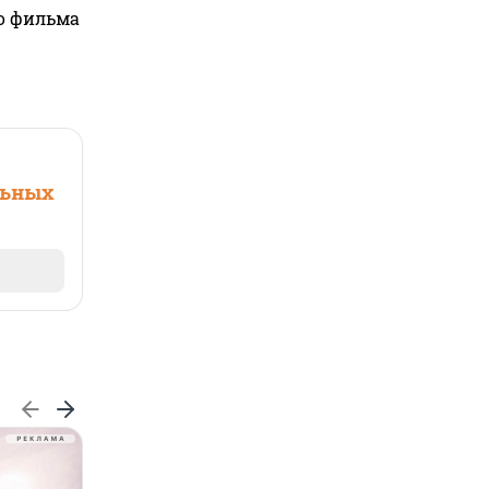
го фильма
льных