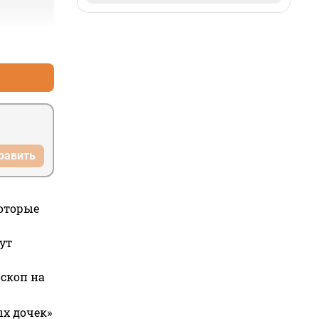
+0
–0
равить
которые
ут
оскоп на
ых дочек»