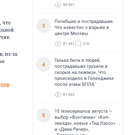
89 931
Погибшие и пострадавшие.
 что
3
Что известно о взрыве в
правой
центре Москвы
счик.
87 441
216
, из-за
Галька била в людей,
ые
4
пострадавших грузили в
скорые на лежаках. Что
происходило в Геленджике
после атаки БПЛА
 SPB
81 563
15 телесериалов августа —
5
выбор «Фонтанки»: «Коп-
звезда», новые «Тед Лассо»
и «Джек Ричер»,