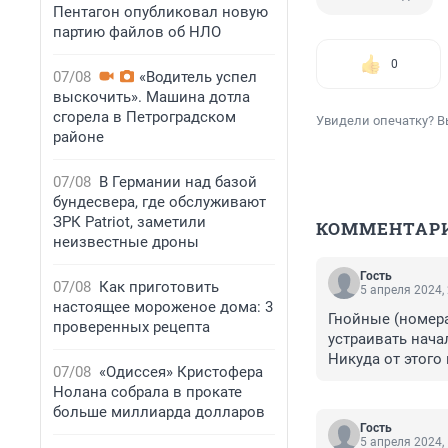
Пентагон опубликовал новую
партию файлов об НЛО
0
07/08
«Водитель успел
выскочить». Машина дотла
сгорела в Петроградском
Увидели опечатку? В
районе
07/08
В Германии над базой
бундесвера, где обслуживают
ЗРК Patriot, заметили
КОММЕНТАР
неизвестные дроны
Гость
07/08
Как приготовить
5 апреля 2024,
настоящее мороженое дома: 3
Гнойные (номера
проверенных рецепта
устраивать начал
Никуда от этого 
07/08
«Одиссея» Кристофера
Но без ядерного 
Нолана собрала в прокате
больше миллиарда долларов
Гость
5 апреля 2024,