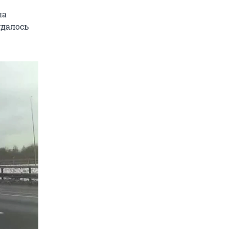
ла
удалось