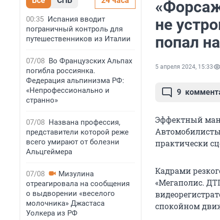
Все
СПБ
24 часа
«Форсаж
00:35
Испания вводит
не устр
пограничный контроль для
попал на
путешественников из Италии
07/08
Во Французских Альпах
5 апреля 2024, 15:33
погибла россиянка.
Федерация альпинизма РФ:
«Непрофессионально и
9
коммент
странно»
Эффектный мане
07/08
Названа профессия,
Автомобилисты 
представители которой реже
всего умирают от болезни
практически сц
Альцгеймера
Кадрами резког
07/08
Мизулина
«Мегаполис. ДТП
отреагировала на сообщения
о выдворении «веселого
видеорегистрат
молочника» Джастаса
спокойном дви
Уолкера из РФ