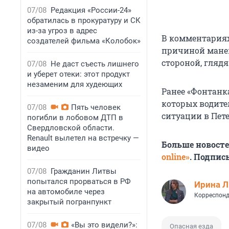
07/08
Редакция «России-24»
обратилась в прокуратуру и СК
из-за угроз в адрес
В комментариях
создателей фильма «Колобок»
причиной манев
стороной, глядя
07/08
Не даст съесть лишнего
и уберет отеки: этот продукт
незаменим для худеющих
Ранее «Фонтанк
которых водите
07/08
Пять человек
ситуации в Пете
погибли в лобовом ДТП в
Свердловской области.
Renault вылетел на встречку —
Больше новост
видео
online»
. Подпис
07/08
Гражданин Литвы
попытался прорваться в РФ
Ирина 
на автомобиле через
Корреспонд
закрытый погранпункт
07/08
«Вы это видели?»:
Опасная езда