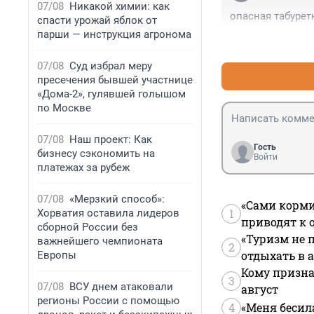
07/08
Никакой химии: как
опасная табурет
спасти урожай яблок от
парши — инструкция агронома
07/08
Суд избрал меру
пресечения бывшей участнице
«Дома-2», гулявшей голышом
по Москве
07/08
Наш проект: Как
Гость
бизнесу сэкономить на
Войти
платежах за рубеж
07/08
«Мерзкий способ»:
«Сами корми
1
Хорватия оставила лидеров
приводят к 
сборной России без
«Туризм не 
важнейшего чемпионата
2
отдыхать в а
Европы
Кому призна
3
07/08
ВСУ днем атаковали
август
регионы России с помощью
4
«Меня бесил