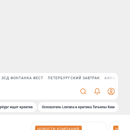
ЗСД ФОНТАНКА ФЕСТ
ПЕТЕРБУРГСКИЙ ЗАВТРАК
АФИША PLUS
рбург ищет креатив
Основатель Levrana и критика Татьяны Ким
Зач
НОВОСТИ КОМПАНИЙ
НОВОС