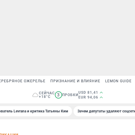
ЕРЕБРЯНОЕ ОЖЕРЕЛЬЕ
ПРИЗНАНИЕ И ВЛИЯНИЕ
LEMON GUIDE
USD 81,41
СЕЙЧАС
3
ПРОБКИ
+18°C
EUR 94,06
ователь Levrana и критика Татьяны Ким
Зачем депутаты удаляют соцсет