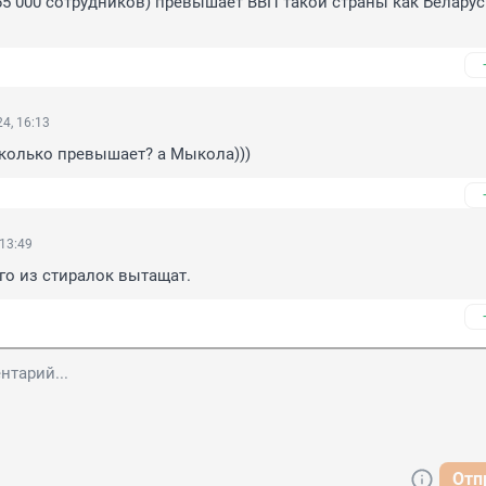
5 000 сотрудников) превышает ВВП такой страны как Беларусь 
4, 16:13
колько превышает? а Мыкола)))
 13:49
го из стиралок вытащат.
Отп