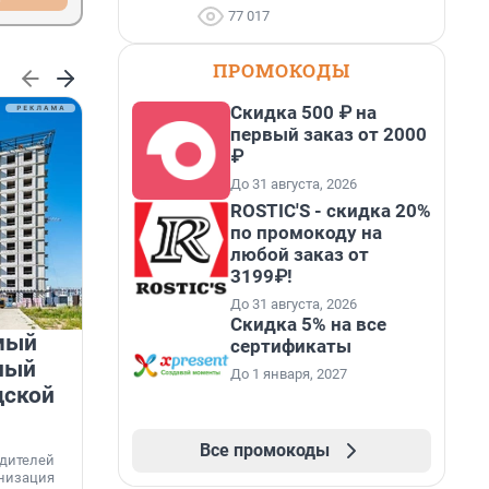
77 017
ПРОМОКОДЫ
Скидка 500 ₽ на
первый заказ от 2000
₽
До 31 августа, 2026
ROSTIC'S - скидка 20%
по промокоду на
любой заказ от
3199₽!
До 31 августа, 2026
Скидка 5% на все
мый
«Лучший проект КРТ»
сертификаты
ный
Ленобласти — микрорайон
До 1 января, 2027
дской
«Город Звёзд»
Победителем профессионального конкурса
Все промокоды
«Лучшая строительная организация 2025 года»
едителей
в номинации «За лучший проект комплексного
анизация
развития территорий» стал жилой микрорайон
Г