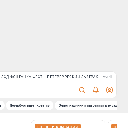
ЗСД ФОНТАНКА ФЕСТ
ПЕТЕРБУРГСКИЙ ЗАВТРАК
АФИША PLUS
и
Петербург ищет креатив
Олимпиадники и льготники в вузах СПб
НОВОСТИ КОМПАНИЙ
НОВОС