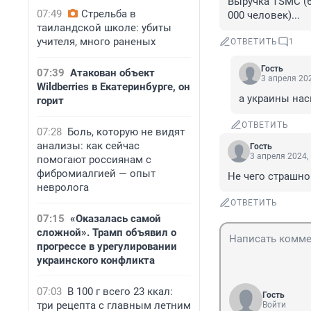
Выручка TSMC (6
07:49
Стрельба в
000 человек)...
таиландской школе: убиты
учителя, много раненых
ОТВЕТИТЬ
1
Гость
07:39
Атакован объект
3 апреля 202
Wildberries в Екатеринбурге, он
а украины нас
горит
ОТВЕТИТЬ
07:28
Боль, которую не видят
анализы: как сейчас
Гость
3 апреля 2024,
помогают россиянам с
фибромиалгией — опыт
Не чего страшно
невролога
ОТВЕТИТЬ
07:15
«Оказалась самой
сложной». Трамп объявил о
прогрессе в урегулировании
украинского конфликта
07:03
В 100 г всего 23 ккал:
Гость
три рецепта с главным летним
Войти