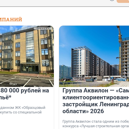
МПАНИЙ
80 000 рублей на
Группа Аквилон — «Са
льё*
клиентоориентирован
застройщик Ленингра
 сданном ЖК «Образцовый
области» 2026
 купить со специальной
Группа Аквилон стала одним из поб
конкурса «Лучшая строительная орг