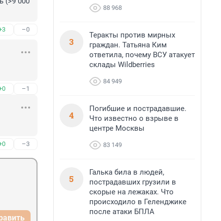
(>9 000 
88 968
+3
–0
Теракты против мирных
3
граждан. Татьяна Ким
ответила, почему ВСУ атакует
склады Wildberries
84 949
+0
–1
Погибшие и пострадавшие.
4
Что известно о взрыве в
центре Москвы
+0
–3
83 149
Галька била в людей,
5
пострадавших грузили в
скорые на лежаках. Что
происходило в Геленджике
после атаки БПЛА
равить