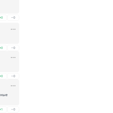
+0
–0
+0
–0
+0
–0
ные 
+1
–0