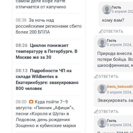
самом деле кофе латте
отличается от капучино
Гость
3 апреля 202
08:38
За ночь над
кому вам?
российскими регионами сбито
более 200 БПЛА
ОТВЕТИТЬ
Гость
08:26
Циклон понижает
3 апреля 2024,
температуру в Петербурге. В
Природа внесла 
Москве же за 30
потери бойца. В
шизофрениках, 
08:13
Подробности ЧП на
складе Wildberries в
ОТВЕТИТЬ
Екатеринбурге: эвакуировано
Denis_5e4cccd
800 человек
3 апреля 2024,
Эвакуировать за
08:00
Куда пойти 7–9
августа: «Пикник „Афиши“»,
ОТВЕТИТЬ
песни «Короля и Шута» в
Ледовом, день рождения
Гость
Зощенко и кубинские марки
3 апреля 2024,