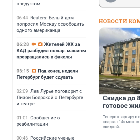
продуктом
06:44
Reuters: Белый дом
НОВОСТИ КО
попросил Москву освободить
одного американца
06:28
Жителей ЖК за
КАД разбудил пожар: машины
превращались в факелы
06:15
Под конец недели
Петербург будет сдувать
02:09
Лев Лурье поговорит с
Скидка до 8
Лизой Боярской о Петербурге
и театре
готовое жи
Теперь квартиру в
01:01
Сообщение о
квартал 14» можно
реабилитации
скидкой.
00:46
Российские ученые