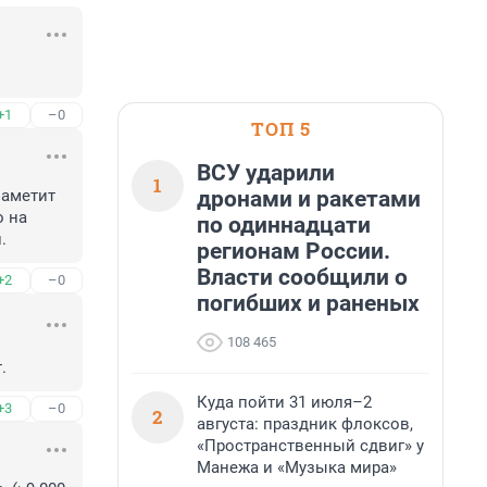
+1
–0
ТОП 5
ВСУ ударили
1
дронами и ракетами
аметит 
 на 
по одиннадцати
.
регионам России.
Власти сообщили о
+2
–0
погибших и раненых
108 465
.
Куда пойти 31 июля–2
+3
–0
2
августа: праздник флоксов,
«Пространственный сдвиг» у
Манежа и «Музыка мира»