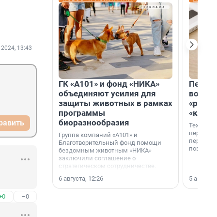
 2024, 13:43
ГК «А101» и фонд «НИКА»
Петер
объединяют усилия для
возвр
защиты животных в рамках
«раскл
программы
«книж
биоразнообразия
равить
Технолог
перестае
Группа компаний «А101» и
переходи
Благотворительный фонд помощи
повседне
бездомным животным «НИКА»
заключили соглашение о
стратегическом сотрудничестве.
6 августа, 12:26
5 августа,
+0
–0