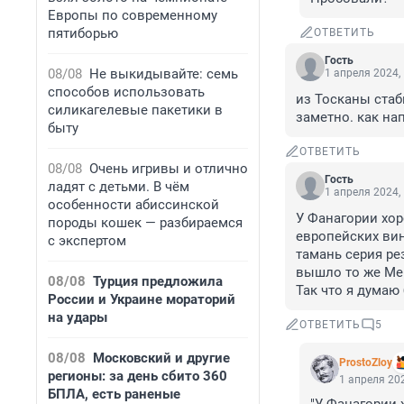
Европы по современному
пятиборью
ОТВЕТИТЬ
Гость
08/08
Не выкидывайте: семь
1 апреля 2024,
способов использовать
из Тосканы стаб
силикагелевые пакетики в
заметно. как нап
быту
ОТВЕТИТЬ
08/08
Очень игривы и отлично
Гость
ладят с детьми. В чём
1 апреля 2024,
особенности абиссинской
У Фанагории хор
породы кошек — разбираемся
европейских вин
с экспертом
тамань серия рез
вышло то же Ме
08/08
Турция предложила
Так что я думаю
России и Украине мораторий
на удары
ОТВЕТИТЬ
5
08/08
Московский и другие
ProstoZloy
регионы: за день сбито 360
1 апреля 202
БПЛА, есть раненые