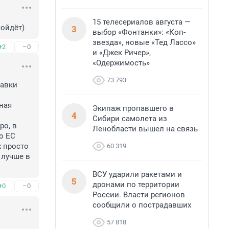
15 телесериалов августа —
3
сойдёт)
выбор «Фонтанки»: «Коп-
звезда», новые «Тед Лассо»
+2
–0
и «Джек Ричер»,
«Одержимость»
73 793
авки 
ая 
Экипаж пропавшего в
4
Сибири самолета из
о, в 
Ленобласти вышел на связь
 ЕС 
 просто 
60 319
лучше в 
ВСУ ударили ракетами и
5
дронами по территории
+0
–0
России. Власти регионов
сообщили о пострадавших
57 818