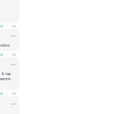
+0
–0
пойло.
+0
–0
А так 
ается 
+0
–0