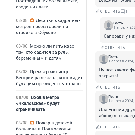
Бурду из Грузии 
Пострадавших более десяти,
среди них дети
ОТВЕТИТЬ
1
08/08
Десятки квадратных
Гость
метров лесов горели на
1 апреля 202
стройке в Обухово
Саперави у ни
08/08
Можно ли пить квас
ОТВЕТИТЬ
тем, кто садится за руль,
Гость
беременным и детям
1 апреля 2024,
Ну вот какого ф
08/08
Премьер-министр
закрыта!
Венгрии рассказал, кого видит
будущим президентом страны
ОТВЕТИТЬ
08/08
Вход в метро
Гость
1 апреля 2024,
«Чкаловская» будут
ограничивать
Для России друж
яблок,спотыкач,
08/08
Пожар в детской
ОТВЕТИТЬ
больнице в Подмосковье —