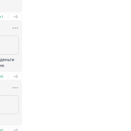
+1
–0
деньги 
ие.
+0
–0
+0
–0