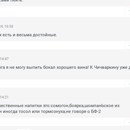
сами пейте.
4, 16:56
х есть и весьма достойные.
 14:47
ига я не могу выпить бокал хорошего вина! К Чичваркину уже д
 14:21
ественные напитки это:сомогон,боярка,шомпанЬское из 
и иногда тосол или тормознуха,не говоря о БФ-2