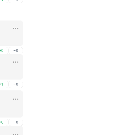
+0
–0
+1
–0
+0
–0