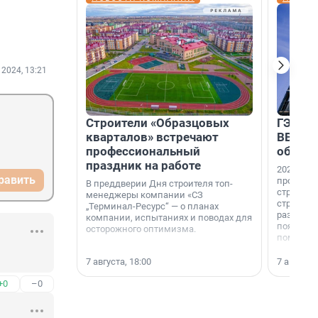
 2024, 13:21
Строители «Образцовых
ГЭС, м
кварталов» встречают
ВВП: в
профессиональный
об ист
праздник на работе
2026-й —
равить
професси
В преддверии Дня строителя топ-
строителе
менеджеры компании «СЗ
строителя
„Терминал-Ресурс“ — о планах
раз. В ГК
компании, испытаниях и поводах для
появился
осторожного оптимизма.
поменяла
7 августа, 18:00
7 августа,
+0
–0