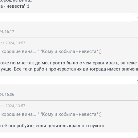
орошие вина... "

 - невеста" ;)
4, 16:17
ля 2024, 13:57
хорошие вина... " "Кому и кобыла - невеста" ;)
оже по мне так де-мо, просто было с чем сравнивать, за теже 
учше. Всё таки район произрастания винограда имеет значен
4, 16:36
ля 2024, 13:57
хорошие вина... " "Кому и кобыла - невеста" ;)
 её попробуйте, если ценитель красного сухого.