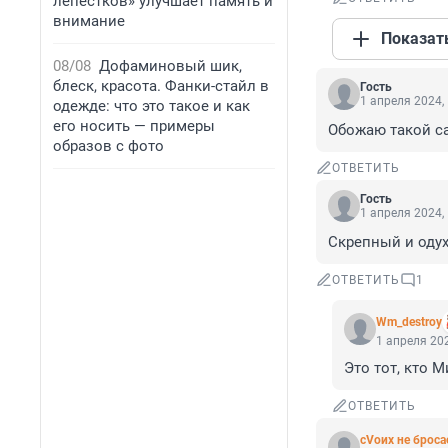
лепестков» улучшает память и
внимание
Показат
08/08
Дофаминовый шик,
блеск, красота. Фанки-стайл в
Гость
1 апреля 2024,
одежде: что это такое и как
его носить — примеры
Обожаю такой с
образов с фото
ОТВЕТИТЬ
Гость
1 апреля 2024,
Скрепный и одух
ОТВЕТИТЬ
1
Wm_destroy
1 апреля 202
Это тот, кто 
ОТВЕТИТЬ
сVоих не брос