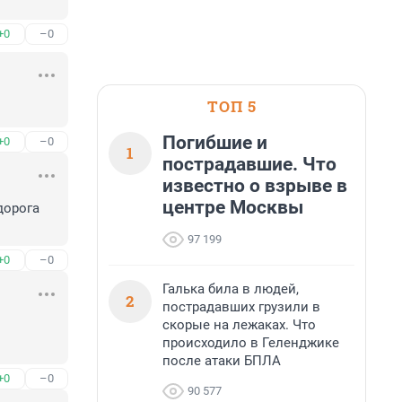
+0
–0
ТОП 5
Погибшие и
+0
–0
1
пострадавшие. Что
известно о взрыве в
центре Москвы
орога 
97 199
+0
–0
Галька била в людей,
2
пострадавших грузили в
скорые на лежаках. Что
происходило в Геленджике
после атаки БПЛА
+0
–0
90 577