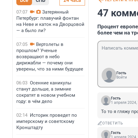
Все
СПБ
24 часа
ПЕРЕЙТИ К ПУ
47 комм
07:07
Затерянный
Петербург: плавучий фонтан
на Неве и каток на Дворцовой
Процент европе
— а было ли?
более чем на тр
07:05
Вертолеты в
прошлом? Ученые
возвращают в небо
дирижабли — почему они
уверены, что за ними будущее
Гость
Войти
06:03
Осенние каникулы
станут дольше, а зимние
сократят в новом учебном
Гость
году: в чём дело
1 апреля 2024,
То то я гляжу п
02:14
Историк проведет по
имперскому и советскому
ОТВЕТИТЬ
Кронштадту
Гость
1 апреля 2024,