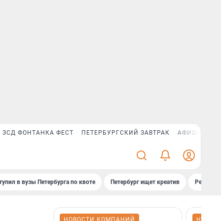
ЗСД ФОНТАНКА ФЕСТ
ПЕТЕРБУРГСКИЙ ЗАВТРАК
АФИША PLUS
тупил в вузы Петербурга по квоте
Петербург ищет креатив
Рейтинги
НОВОСТИ КОМПАНИЙ
НОВОС