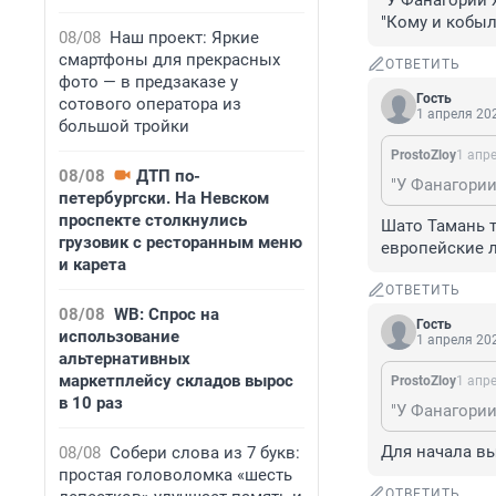
"У Фанагории х
"Кому и кобыла
08/08
Наш проект: Яркие
смартфоны для прекрасных
ОТВЕТИТЬ
фото — в предзаказе у
Гость
сотового оператора из
1 апреля 202
большой тройки
ProstoZloy
1 апре
08/08
ДТП по-
"У Фанагории 
петербургски. На Невском
проспекте столкнулись
Шато Тамань т
грузовик с ресторанным меню
европейские л
и карета
ОТВЕТИТЬ
08/08
WB: Спрос на
Гость
использование
1 апреля 202
альтернативных
маркетплейсу складов вырос
ProstoZloy
1 апре
в 10 раз
"У Фанагории 
Для начала вы
08/08
Собери слова из 7 букв:
простая головоломка «шесть
ОТВЕТИТЬ