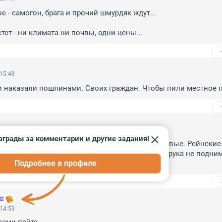
 - самогон, брага и прочий шмурдяк ждут...

стет - ни климата ни почвы, одни цены...
 15:48
и наказали пошлинами. Своих граждан. Чтобы пили местное 
 14:53
аграды за комментарии и другие задания!
е вина из бордо. Или немецкие хорошие столовые. Рейнские. 
Абы что из аьбрау дюрсо по цене французского-рука не подним
Подробнее в профиле
тительные пока что. Пожождем.
 14:53