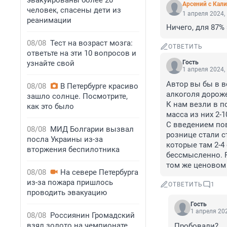
эвакуированы более 20
Арсений с Кал
человек, спасены дети из
1 апреля 2024,
реанимации
Ничего, для 87%
08/08
Тест на возраст мозга:
ОТВЕТИТЬ
ответьте на эти 10 вопросов и
узнайте свой
Гость
1 апреля 2024,
Автор вы бы в в
08/08
В Петербурге красиво
алкоголя дороже 
зашло солнце. Посмотрите,
К нам везли в п
как это было
масса из них 2-1
С введением пов
08/08
МИД Болгарии вызвал
рознице стали с
посла Украины из-за
которые там 2-4
вторжения беспилотника
бессмысленно. Р
том же ценовом
08/08
На севере Петербурга
из-за пожара пришлось
ОТВЕТИТЬ
1
проводить эвакуацию
Гость
1 апреля 202
08/08
Россиянин Громадский
взял золото на чемпионате
Пробовали?