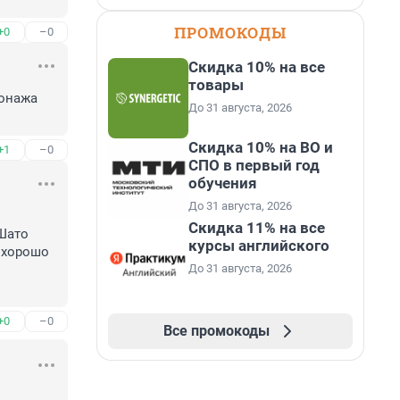
ПРОМОКОДЫ
+0
–0
Скидка 10% на все
товары
онажа 
До 31 августа, 2026
Скидка 10% на ВО и
+1
–0
СПО в первый год
обучения
До 31 августа, 2026
Скидка 11% на все
Шато 
курсы английского
 хорошо 
До 31 августа, 2026
+0
–0
Все промокоды