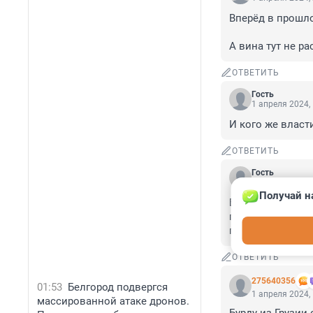
Вперёд в прошлое
А вина тут не ра
ОТВЕТИТЬ
Гость
1 апреля 2024,
И кого же власт
ОТВЕТИТЬ
Гость
1 апреля 2024,
Получай н
Брал французски
просто не пью. 
покупать. Отвра
ОТВЕТИТЬ
275640356
01:53
Белгород подвергся
1 апреля 2024,
массированной атаке дронов.