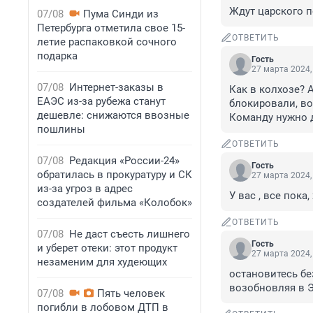
Ждут царского п
07/08
Пума Синди из
Петербурга отметила свое 15-
ОТВЕТИТЬ
летие распаковкой сочного
подарка
Гость
27 марта 2024,
07/08
Интернет-заказы в
Как в колхозе? 
ЕАЭС из-за рубежа станут
блокировали, во
дешевле: снижаются ввозные
Команду нужно д
пошлины
ОТВЕТИТЬ
07/08
Редакция «России-24»
Гость
обратилась в прокуратуру и СК
27 марта 2024,
из-за угроз в адрес
У вас , все пока
создателей фильма «Колобок»
ОТВЕТИТЬ
07/08
Не даст съесть лишнего
Гость
и уберет отеки: этот продукт
27 марта 2024,
незаменим для худеющих
остановитесь бе
возобновляя в Э
07/08
Пять человек
погибли в лобовом ДТП в