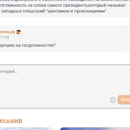
етственность за слова самого президента,который называл 
 западных спецслужб "шантажом и провокациями".
атель.рф
 17:45
рупцию на госдолжностях?
Отп
МПАНИЙ