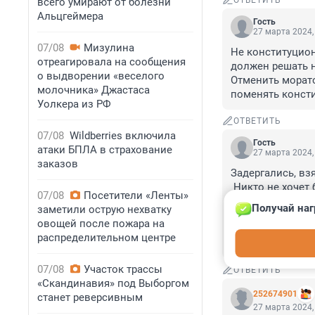
ОТВЕТИТЬ
всего умирают от болезни
Альцгеймера
Гость
27 марта 2024,
07/08
Мизулина
Не конституцион
отреагировала на сообщения
должен решать н
о выдворении «веселого
Отменить морато
молочника» Джастаса
поменять конст
Уолкера из РФ
ОТВЕТИТЬ
07/08
Wildberries включила
Гость
атаки БПЛА в страхование
27 марта 2024,
заказов
Задергались, взя
 Никто не хочет брать на себя ответственность, вдруг сами под колеса колесницы 
07/08
Посетители «Ленты»
Фемиды попадут.
Получай наг
заметили острую нехватку
 Теперь им просто необходимо сплотиться в кланы и ощериться против гражданского 
овощей после пожара на
общества штыкам
распределительном центре
 Будут подумать.
07/08
Участок трассы
ОТВЕТИТЬ
«Скандинавия» под Выборгом
252674901
станет реверсивным
27 марта 2024,