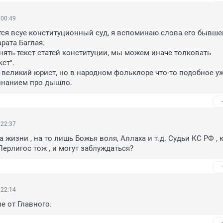
 00:49
ся всуе конституционный суд, я вспоминаю слова его бывшег
ата Баглая.

нять текст статей конституции, мы можем иначе толковать 
т".

, великий юрист, но в народном фольклоре что-то подобное уж
минанием про дышло.
 22:37
жизни , на то лишь Божья воля, Аллаха и т.д. Судьи КС РФ , ка
ерлигос тож , и могут заблуждаться?
 22:14
 от Главного.