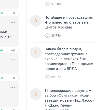
91 280
+0
–0
Погибшие и пострадавшие.
3
Что известно о взрыве в
центре Москвы
орму 
88 756
 и т.п. 
Галька била в людей,
+0
–0
4
пострадавших грузили в
скорые на лежаках. Что
происходило в Геленджике
после атаки БПЛА
82 879
+0
–0
15 телесериалов августа —
5
выбор «Фонтанки»: «Коп-
звезда», новые «Тед Лассо»
и «Джек Ричер»,