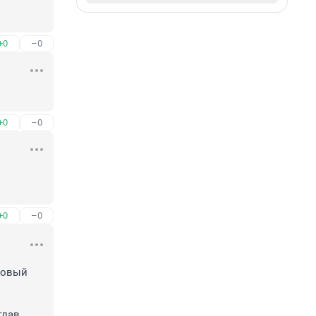
+0
–0
+0
–0
+0
–0
новый 
лав 