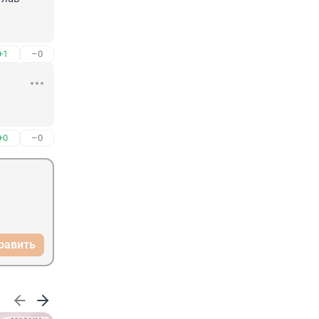
+1
–0
+0
–0
равить