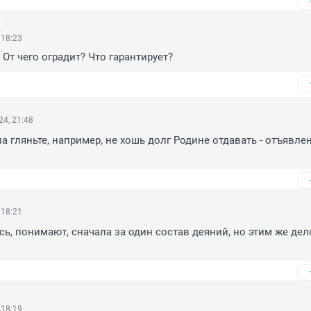
 18:23
 От чего оградит? Что гарантирует?
4, 21:48
ла гляньте, например, не хошь долг Родине отдавать - отъявле
 18:21
ь, понимают, сначала за один состав деяний, но этим же дело
 18:19