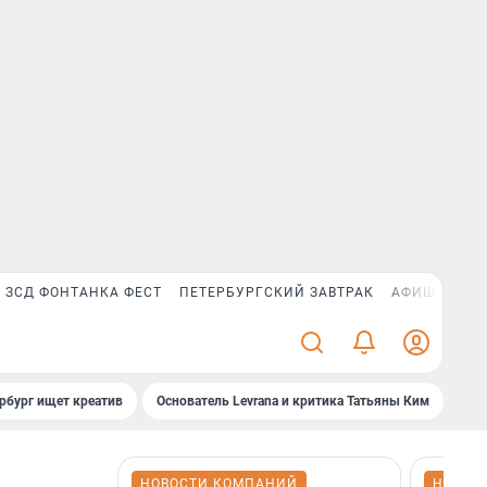
ЗСД ФОНТАНКА ФЕСТ
ПЕТЕРБУРГСКИЙ ЗАВТРАК
АФИША PLUS
рбург ищет креатив
Основатель Levrana и критика Татьяны Ким
Зач
НОВОСТИ КОМПАНИЙ
НОВОС