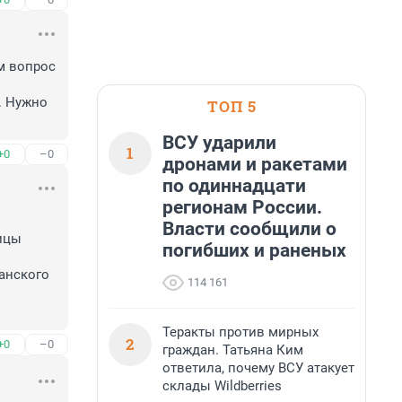
 вопрос 
 Нужно 
ТОП 5
ВСУ ударили
1
+0
–0
дронами и ракетами
по одиннадцати
регионам России.
Власти сообщили о
погибших и раненых
114 161
Теракты против мирных
2
+0
–0
граждан. Татьяна Ким
ответила, почему ВСУ атакует
склады Wildberries