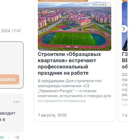
 2024, 17:41
Строители «Образцовых
ГЭС, м
кварталов» встречают
ВВП: в
профессиональный
об ист
праздник на работе
2026-й —
равить
професси
В преддверии Дня строителя топ-
строителе
менеджеры компании «СЗ
строителя
„Терминал-Ресурс“ — о планах
раз. В ГК
компании, испытаниях и поводах для
появился
осторожного оптимизма.
поменяла
аводит 
7 августа, 18:00
7 августа,
 в 
+0
–0