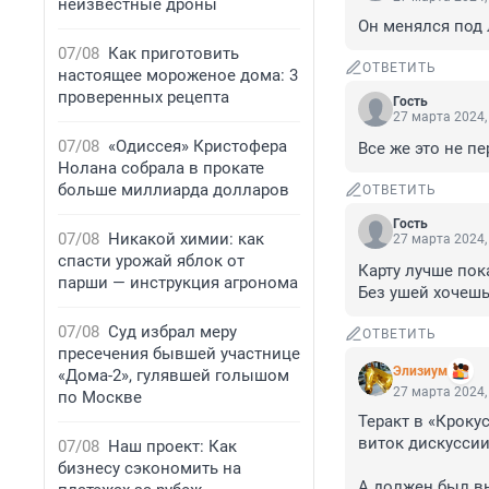
неизвестные дроны
Он менялся под
07/08
Как приготовить
ОТВЕТИТЬ
настоящее мороженое дома: 3
проверенных рецепта
Гость
27 марта 2024,
07/08
«Одиссея» Кристофера
Все же это не пе
Нолана собрала в прокате
больше миллиарда долларов
ОТВЕТИТЬ
Гость
07/08
Никакой химии: как
27 марта 2024,
спасти урожай яблок от
Карту лучше пока
парши — инструкция агронома
Без ушей хочешь
07/08
Суд избрал меру
ОТВЕТИТЬ
пресечения бывшей участнице
Элизиум
«Дома-2», гулявшей голышом
27 марта 2024,
по Москве
Теракт в «Кроку
виток дискуссии
07/08
Наш проект: Как
бизнесу сэкономить на
А должен был вы