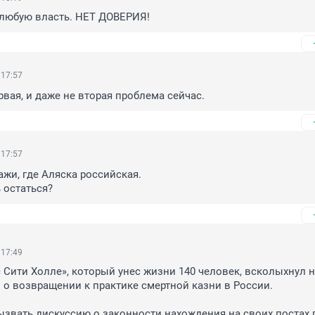
 любую власть. НЕТ ДОВЕРИЯ!
 17:57
рвая, и даже не вторая проблема сейчас.
 17:57
жи, где Аляска российская.

 остаться?
 17:49
с Сити Холле», который унес жизни 140 человек, всколыхнул 
 о возвращении к практике смертной казни в России. 

звать дискуссию о законности нахождения на своих постах г