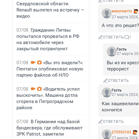
ОТВЕТИТЬ
Свердловской области.
Renault вылетел на встречку —
инкогнитто
видео
27 марта 2024,
А что это решит?
07/08
Гражданин Литвы
попытался прорваться в РФ
ОТВЕТИТЬ
1
на автомобиле через
закрытый погранпункт
Гость
27 марта 202
07/08
«Вы это видели?»:
Вы из их крес
Пентагон опубликовал новую
террорист
партию файлов об НЛО
ОТВЕТИТЬ
07/08
«Водитель успел
Гость
выскочить». Машина дотла
27 марта 2024,
сгорела в Петроградском
Как зашевелилис
районе
кончится
07/08
В Германии над базой
ОТВЕТИТЬ
бундесвера, где обслуживают
275953103
ЗРК Patriot, заметили
27 марта 2024,