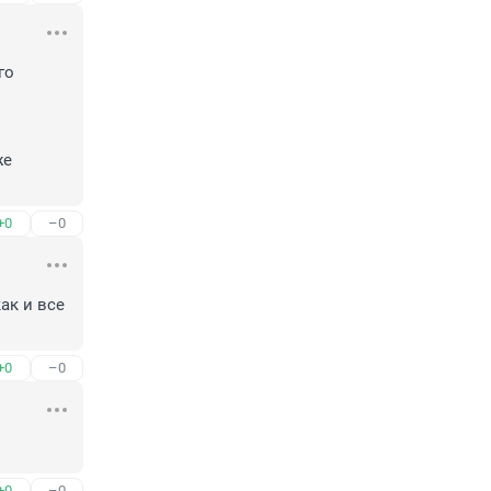
о 
е 
+0
–0
к и все 
+0
–0
+0
–0