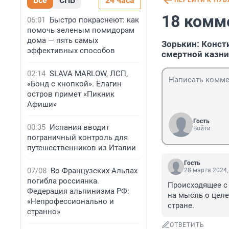
Все
СПБ
24 часа
ПЕРЕЙТИ К ПУ
18 комм
06:01
Быстро покраснеют: как
помочь зеленым помидорам
дома — пять самых
Зорькин: Конст
эффективных способов
смертной казни
02:14
SLAVA MARLOW, ЛСП,
«Бонд с кнопкой». Елагин
остров примет «Пикник
Афиши»
Гость
00:35
Испания вводит
Войти
пограничный контроль для
путешественников из Италии
Гость
07/08
Во Французских Альпах
28 марта 2024,
погибла россиянка.
Происходящее с
Федерация альпинизма РФ:
на мысль о целе
«Непрофессионально и
стране.
странно»
ОТВЕТИТЬ