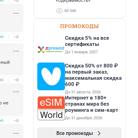
«Одержимость»
+0
–0
60 540
ПРОМОКОДЫ
+0
–0
Скидка 5% на все
сертификаты
До 1 января, 2027
нный 
Скидка 50% от 800 ₽
на первый заказ,
максимальная скидка
+0
–0
600 ₽
До 31 августа, 2026
Интернет в 180+
 не 
странах мира без
роуминга и сим-карт
До 31 декабря, 2026
+0
–0
Все промокоды