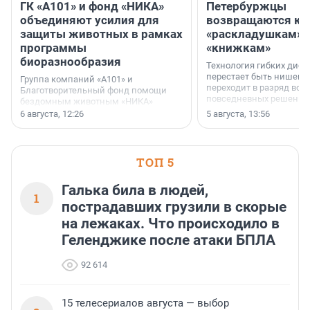
ГК «А101» и фонд «НИКА»
Петербуржцы
объединяют усилия для
возвращаются к
защиты животных в рамках
«раскладушкам» 
программы
«книжкам»
биоразнообразия
Технология гибких дисп
перестает быть нишевы
Группа компаний «А101» и
переходит в разряд вос
Благотворительный фонд помощи
повседневных решений
бездомным животным «НИКА»
заключили соглашение о
6 августа, 12:26
5 августа, 13:56
стратегическом сотрудничестве.
ТОП 5
Галька била в людей,
1
пострадавших грузили в скорые
на лежаках. Что происходило в
Геленджике после атаки БПЛА
92 614
15 телесериалов августа — выбор