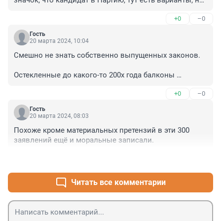
значок, что кандидат в Партию, тут есть варианты, но 
жестянка с не олимпийским суровым мишкой может 
+0
–0
стать весомым аргументом, справка из школы, что 
дети маршируют в юнармии и счастливы. Всё это 
Гость
вкупе может повлиять на осекление.
20 марта 2024, 10:04
Смешно не знать собственно выпущенных законов.

Остекленные до какого-то 200х года балконы 
считаются законно остекленными.
+0
–0
Гость
20 марта 2024, 08:03
Похоже кроме материальных претензий в эти 300 
заявлений ещё и моральные записали.
+0
–0
Читать все комментарии