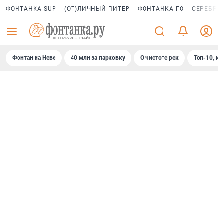
ФОНТАНКА SUP
(ОТ)ЛИЧНЫЙ ПИТЕР
ФОНТАНКА ГО
СЕРЕБР
Фонтан на Неве
40 млн за парковку
О чистоте рек
Топ-10, 