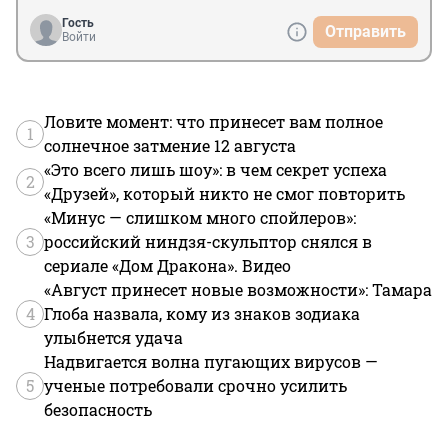
Гость
Отправить
Войти
Ловите момент: что принесет вам полное
1
солнечное затмение 12 августа
«Это всего лишь шоу»: в чем секрет успеха
2
«Друзей», который никто не смог повторить
«Минус — слишком много спойлеров»:
3
российский ниндзя-скульптор снялся в
сериале «Дом Дракона». Видео
«Август принесет новые возможности»: Тамара
4
Глоба назвала, кому из знаков зодиака
улыбнется удача
Надвигается волна пугающих вирусов —
5
ученые потребовали срочно усилить
безопасность