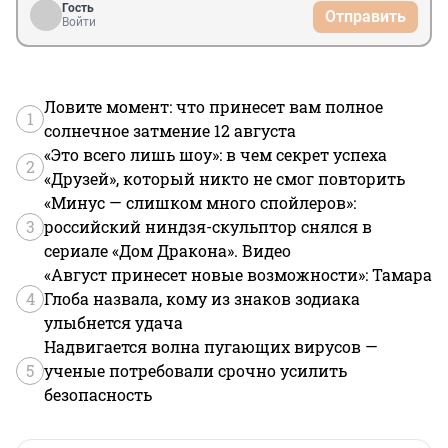
Гость
Отправить
Войти
Ловите момент: что принесет вам полное
1
солнечное затмение 12 августа
«Это всего лишь шоу»: в чем секрет успеха
2
«Друзей», который никто не смог повторить
«Минус — слишком много спойлеров»:
3
российский ниндзя-скульптор снялся в
сериале «Дом Дракона». Видео
«Август принесет новые возможности»: Тамара
4
Глоба назвала, кому из знаков зодиака
улыбнется удача
Надвигается волна пугающих вирусов —
5
ученые потребовали срочно усилить
безопасность