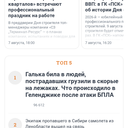
кварталов» встречают
ВВП: в ГК «ПСК» р
профессиональный
об истории Дня с
праздник на работе
2026-й — юбилейный го
профессионального пр
В преддверии Дня строителя топ-
строителей. 9 августа 2
менеджеры компании «СЗ
строителя будет отмечат
„Терминал-Ресурс“ — о планах
раз. В ГК «ПСК» напомни
компании, испытаниях и поводах для
появился праздник и к
осторожного оптимизма.
7 августа, 18:00
7 августа, 16:20
поменялась роль строит
ТОП 5
Галька била в людей,
1
пострадавших грузили в скорые
на лежаках. Что происходило в
Геленджике после атаки БПЛА
96 612
Экипаж пропавшего в Сибири самолета из
2
Ленобласти вышел на связь