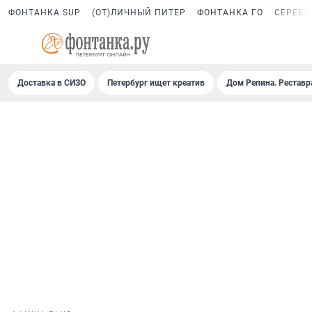
ФОНТАНКА SUP
(ОТ)ЛИЧНЫЙ ПИТЕР
ФОНТАНКА ГО
СЕРЕБР
3
Доставка в СИЗО
Петербург ищет креатив
Дом Репина. Реставр