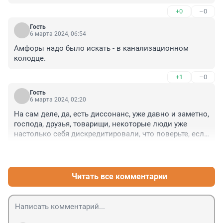
+0
–0
Гость
6 марта 2024, 06:54
Амфоры надо было искать - в канализационном 
колодце.
+1
–0
Гость
6 марта 2024, 02:20
На сам деле, да, есть диссонанс, уже давно и заметно, 
господа, друзья, товарищи, некоторые люди уже 
настолько себя дискредитировали, что поверьте, если 
бы в Петропавловской Крепости выставили бы 
+0
–2
ночные горшки Детского Сада №2, Петроградского 
района, я бы.. - совершенно больше бы искренних 
чувств испытал!..)
Читать все комментарии