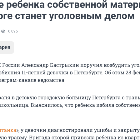
е ребенка собственной матер
рге станет уголовным делом
0
6 095
ария
К России Александр Бастрыкин поручил возбудить уг
збиения 11-летней девочки в Петербурге. Об этом 28 ф
леграм-канале ведомства.
раля в детскую городскую больницу Петербурга с тра
школьница. Выяснилось, что ребенка избила собственн
нтанка
», у девочки диагностировали ушибы и закрыт
ую травму. Бригада скорой привезла ребенка из квар