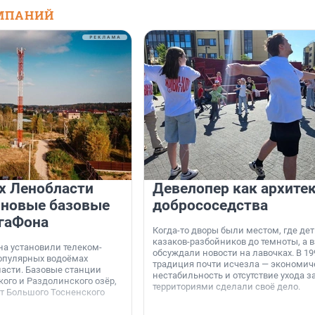
МПАНИЙ
х Ленобласти
Девелопер как архите
 новые базовые
добрососедства
гаФона
Когда-то дворы были местом, где дет
казаков-разбойников до темноты, а 
а установили телеком-
обсуждали новости на лавочках. В 19
опулярных водоёмах
традиция почти исчезла — экономич
асти. Базовые станции
нестабильность и отсутствие ухода з
ого и Раздолинского озёр,
территориями сделали своё дело.
от Большого Тосненского