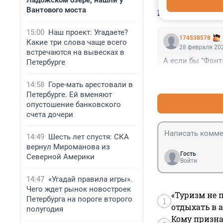
Ладожском озере, нашли у
Вантового моста
КОММЕНТАР
15:00
Наш проект: Угадаете?
174538578
Какие три слова чаще всего
28 февраля 202
встречаются на вывесках в
А если бы "Фонт
Петербурге
14:58
Горе-мать арестовали в
Петербурге. Ей вменяют
опустошение банковского
счета дочери
14:49
Шесть лет спустя: СКА
вернул Мироманова из
Гость
Северной Америки
Войти
14:47
«Угадай правила игры».
Чего ждет рынок новостроек
«Туризм не 
Петербурга на пороге второго
1
отдыхать в а
полугодия
Кому призна