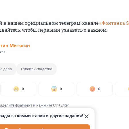
й в нашем официальном телеграм-канале
«Фонтанка 
ывайтесь, чтобы первыми узнавать о важном.
тин Митягин
ент
е дело
Рукоприкладство
0
0
0
ыделите фрагмент и нажмите Ctrl+Enter
рады за комментарии и другие задания!