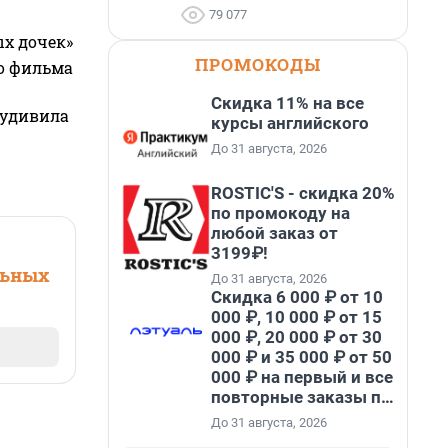
79 077
ых дочек»
ПРОМОКОДЫ
го фильма
Скидка 11% на все
 удивила
курсы английского
До 31 августа, 2026
ROSTIC'S - скидка 20%
по промокоду на
любой заказ от
3199₽!
льных
До 31 августа, 2026
Скидка 6 000 ₽ от 10
000 ₽, 10 000 ₽ от 15
000 ₽, 20 000 ₽ от 30
000 ₽ и 35 000 ₽ от 50
000 ₽ на первый и все
повторные заказы по
промокоду НАБЕРИ
До 31 августа, 2026