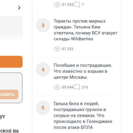
91 929
7
Теракты против мирных
3
граждан. Татьяна Ким
ответила, почему ВСУ атакует
склады Wildberries
+1
–0
87 353
Погибшие и пострадавшие.
4
Что известно о взрыве в
центре Москвы
85 044
216
равить
Галька била в людей,
5
пострадавших грузили в
скорые на лежаках. Что
ут
происходило в Геленджике
после атаки БПЛА
оскоп на