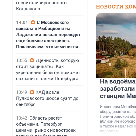
госпитализированного
НОВОСТИ КО
Кондакова
14:01
С Московского
вокзала в Рыбацкое и на
Ладожский вокзал переводят
еще больше электричек.
Показываем, что изменится
13:55
«Ценность, которую
стоит защищать». Как
укрепление берегов поможет
сохранить пляжи Петербурга
На водоёма
заработали
13:49
КАД возле
станции Ме
Пулковского шоссе сузят до
сентября
Инженеры МегаФон
оборудование на п
Ленинградской обл
13:42
Область растет
вблизи Лемболовск
объемами, Петербург —
а также недалеко 
ценами: рынок новостроек
водопада.