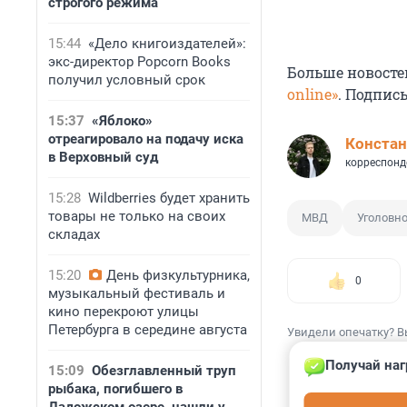
строгого режима
15:44
«Дело книгоиздателей»:
экс-директор Popcorn Books
Больше новосте
получил условный срок
online»
. Подпис
15:37
«Яблоко»
отреагировало на подачу иска
Констан
в Верховный суд
корреспонд
15:28
Wildberries будет хранить
товары не только на своих
МВД
Уголовно
складах
15:20
День физкультурника,
0
музыкальный фестиваль и
кино перекроют улицы
Петербурга в середине августа
Увидели опечатку? В
Получай наг
15:09
Обезглавленный труп
рыбака, погибшего в