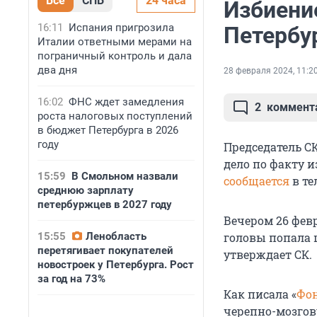
Все
СПБ
24 часа
Избиени
16:11
Испания пригрозила
Петербу
Италии ответными мерами на
пограничный контроль и дала
два дня
28 февраля 2024, 11:2
16:02
ФНС ждет замедления
2
коммент
роста налоговых поступлений
в бюджет Петербурга в 2026
году
Председатель С
дело по факту и
15:59
В Смольном назвали
сообщается
в те
среднюю зарплату
петербуржцев в 2027 году
Вечером 26 фев
15:55
Ленобласть
головы попала 
перетягивает покупателей
утверждает СК.
новостроек у Петербурга. Рост
за год на 73%
Как писала «
Фо
черепно-мозгов