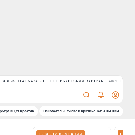
ЗСД ФОНТАНКА ФЕСТ
ПЕТЕРБУРГСКИЙ ЗАВТРАК
АФИША PLUS
рбург ищет креатив
Основатель Levrana и критика Татьяны Ким
Зач
НОВОСТИ КОМПАНИЙ
НОВОС