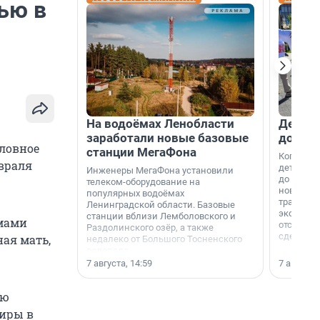
ью в
На водоёмах Ленобласти
Девело
заработали новые базовые
добро
оловное
станции МегаФона
Когда-то
евраля
дети игр
Инженеры МегаФона установили
до темно
телеком-оборудование на
новости н
популярных водоёмах
традиция
Ленинградской области. Базовые
экономич
станции вблизи Лемболовского и
вмами
отсутств
Раздолинского озёр, а также
сделали 
ая мать,
недалеко от Большого Тосненского
водопада.
7 августа, 14:59
7 августа,
ую
тиры в