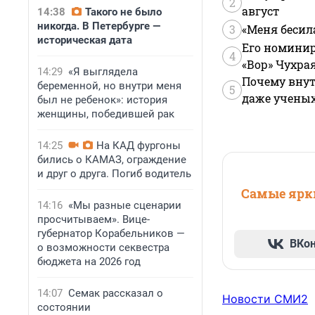
2
август
14:38
Такого не было
никогда. В Петербурге —
3
«Меня бесил
историческая дата
Его номинир
4
«Вор» Чухра
14:29
«Я выглядела
Почему внут
беременной, но внутри меня
5
даже учены
был не ребенок»: история
женщины, победившей рак
14:25
На КАД фургоны
бились о КАМАЗ, ограждение
и друг о друга. Погиб водитель
Самые ярки
14:16
«Мы разные сценарии
просчитываем». Вице-
губернатор Корабельников —
ВКо
о возможности секвестра
бюджета на 2026 год
14:07
Семак рассказал о
Новости СМИ2
состоянии