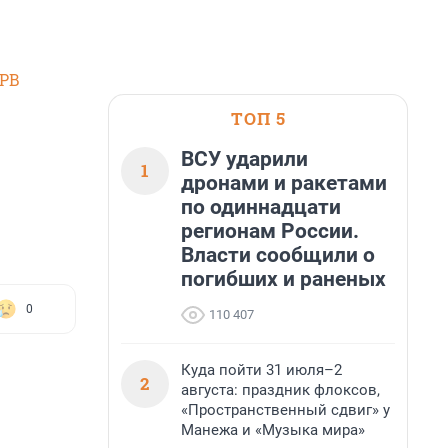
SPB
ТОП 5
ВСУ ударили
1
дронами и ракетами
по одиннадцати
регионам России.
Власти сообщили о
погибших и раненых
0
110 407
Куда пойти 31 июля–2
2
августа: праздник флоксов,
«Пространственный сдвиг» у
Манежа и «Музыка мира»