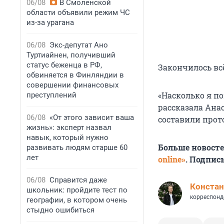
06/08
В Смоленской
области объявили режим ЧС
из-за урагана
06/08
Экс-депутат Ано
Туртиайнен, получивший
статус беженца в РФ,
Закончилось всё
обвиняется в Финляндии в
совершении финансовых
«Насколько я по
преступлений
рассказала Анас
06/08
«От этого зависит ваша
составили прот
жизнь»: эксперт назвал
навык, который нужно
Больше новост
развивать людям старше 60
лет
online»
. Подпис
06/08
Справится даже
Констан
школьник: пройдите тест по
корреспонд
географии, в котором очень
стыдно ошибиться