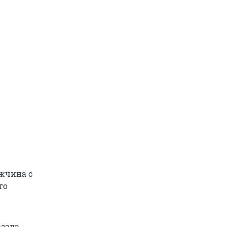
жчина с
го
азала