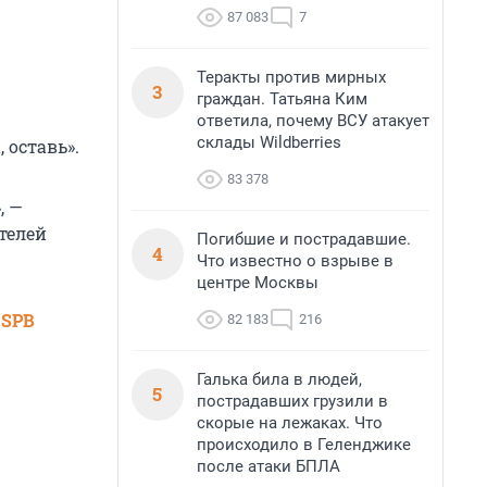
87 083
7
Теракты против мирных
3
граждан. Татьяна Ким
ответила, почему ВСУ атакует
склады Wildberries
 оставь».
83 378
, —
ителей
Погибшие и пострадавшие.
4
Что известно о взрыве в
центре Москвы
 SPB
82 183
216
Галька била в людей,
5
пострадавших грузили в
скорые на лежаках. Что
происходило в Геленджике
после атаки БПЛА