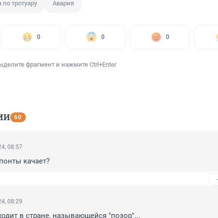
 по тротуару
Авария
0
0
0
ыделите фрагмент и нажмите Ctrl+Enter
ИИ
60
4, 08:57
понты качает?
4, 08:29
одит в стране, называющейся "позор"...
