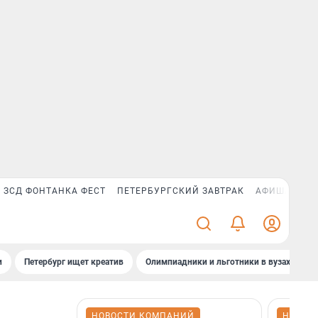
ЗСД ФОНТАНКА ФЕСТ
ПЕТЕРБУРГСКИЙ ЗАВТРАК
АФИША PLUS
и
Петербург ищет креатив
Олимпиадники и льготники в вузах СПб
НОВОСТИ КОМПАНИЙ
НОВОС