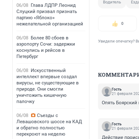
Водитель
Езда
06/08
Глава ЛДПР Леонид
Слуцкий призвал признать
партию «Яблоко»
нежелательной организацией
0
06/08
Более 80 сбоев в
Увидели опечатку? В
аэропорту Сочи: задержки
коснулись и рейсов в
Петербург
06/08
Искусственный
КОММЕНТАР
интеллект впервые создал
вирусы, не существующие в
природе. Они смогли
Гость
21 февраля 202
уничтожить кишечную
палочку
Опять Боярский 
06/08
Съезды с
Левашовского шоссе на КАД
Гость
и обратно полностью
21 февраля 202
перекроют на неделю
Действие происх