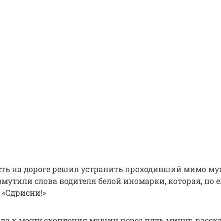
ть на дороге решил устранить проходивший мимо му
змутили слова водителя белой иномарки, которая, по е
: «Сдрисни!»
а к месту скопления машин через пять минут, расск