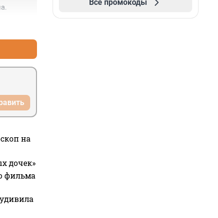
Все промокоды
а.
+1
–0
равить
оскоп на
ых дочек»
го фильма
 удивила