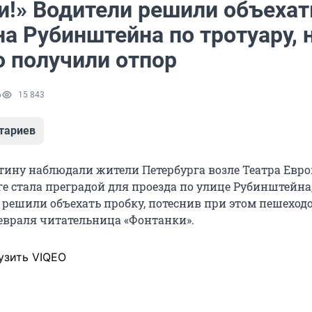
и!» Водители решили объехат
а Рубинштейна по тротуару, 
о получили отпор
6
15 843
тариев
ину наблюдали жители Петербурга возле Театра Евро
е стала преградой для проезда по улице Рубинштейна,
решили объехать пробку, потеснив при этом пешеходо
февраля читательница «Фонтанки».
узить VIQEO