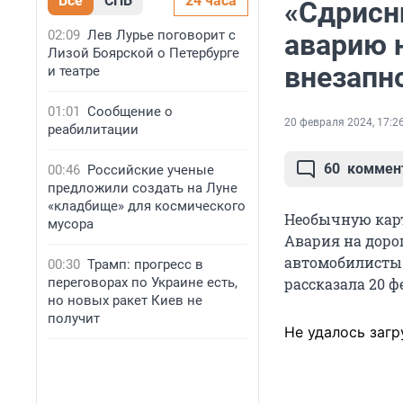
Все
СПБ
24 часа
«Сдрисн
02:09
Лев Лурье поговорит с
аварию н
Лизой Боярской о Петербурге
внезапн
и театре
01:01
Сообщение о
20 февраля 2024, 17:2
реабилитации
60
коммен
00:46
Российские ученые
предложили создать на Луне
«кладбище» для космического
Необычную карт
мусора
Авария на дорог
автомобилисты 
00:30
Трамп: прогресс в
переговорах по Украине есть,
рассказала 20 
но новых ракет Киев не
получит
Не удалось загр