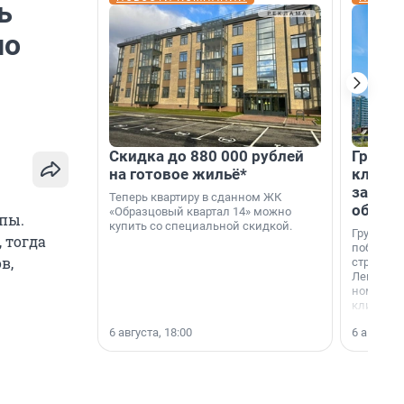
ь
но
Скидка до 880 000 рублей
Группа
на готовое жильё*
клиен
застро
Теперь квартиру в сданном ЖК
област
«Образцовый квартал 14» можно
пы.
купить со специальной скидкой.
Группа А
 тогда
победите
в,
строител
Ленингра
номинац
клиенто
застройщ
6 августа, 18:00
6 августа,
области»