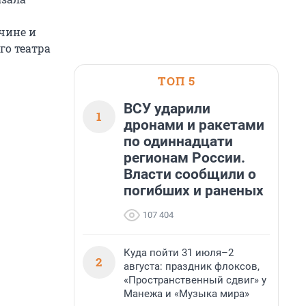
чине и
го театра
ТОП 5
ВСУ ударили
1
дронами и ракетами
по одиннадцати
регионам России.
Власти сообщили о
погибших и раненых
107 404
Куда пойти 31 июля–2
2
августа: праздник флоксов,
«Пространственный сдвиг» у
Манежа и «Музыка мира»