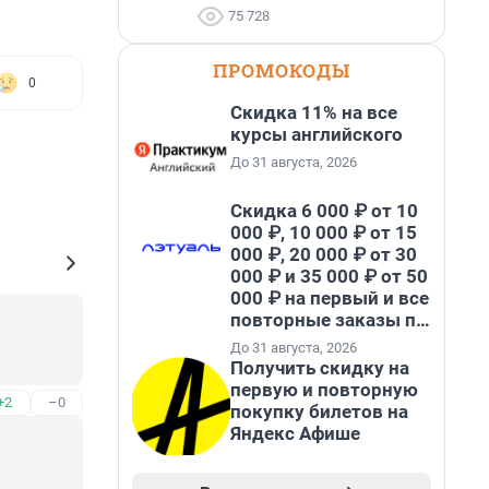
75 728
ПРОМОКОДЫ
0
Скидка 11% на все
курсы английского
До 31 августа, 2026
Скидка 6 000 ₽ от 10
000 ₽, 10 000 ₽ от 15
000 ₽, 20 000 ₽ от 30
000 ₽ и 35 000 ₽ от 50
000 ₽ на первый и все
повторные заказы по
промокоду НАБЕРИ
До 31 августа, 2026
Получить скидку на
первую и повторную
+2
–0
покупку билетов на
Яндекс Афише