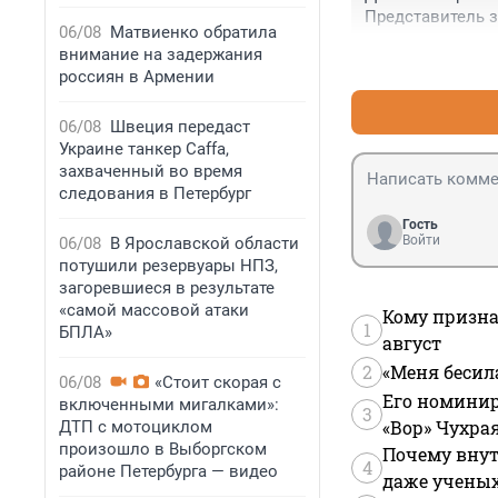
Представитель з
06/08
Матвиенко обратила
внимание на задержания
россиян в Армении
06/08
Швеция передаст
Украине танкер Caffa,
захваченный во время
следования в Петербург
Гость
Войти
06/08
В Ярославской области
потушили резервуары НПЗ,
загоревшиеся в результате
«самой массовой атаки
Кому призна
1
БПЛА»
август
2
«Меня бесил
06/08
«Стоит скорая с
Его номинир
включенными мигалками»:
3
«Вор» Чухра
ДТП с мотоциклом
произошло в Выборгском
Почему внут
4
районе Петербурга — видео
даже учены