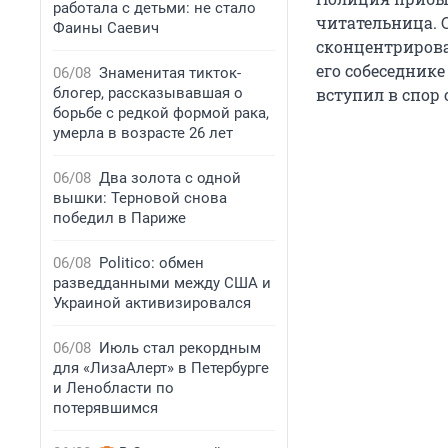
работала с детьми: не стало
читательница. 
Фаины Саевич
сконцентрирова
его собеседник
06/08
Знаменитая тикток-
блогер, рассказывавшая о
вступил в спор 
борьбе с редкой формой рака,
умерла в возрасте 26 лет
06/08
Два золота с одной
вышки: Терновой снова
победил в Париже
06/08
Politico: обмен
разведданными между США и
Украиной активизировался
06/08
Июль стал рекордным
для «ЛизаАлерт» в Петербурге
и Ленобласти по
потерявшимся