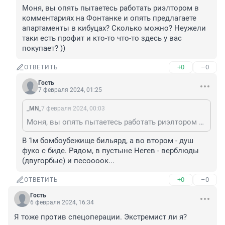
Моня, вы опять пытаетесь работать риэлтором в 
комментариях на Фонтанке и опять предлагаете 
апартаменты в кибуцах? Сколько можно? Неужели 
таки есть профит и кто-то что-то здесь у вас 
покупает? ))
+0
–0
ОТВЕТИТЬ
Гость
7 февраля 2024, 01:25
_MN_
7 февраля 2024, 00:03
Моня, вы опять пытаетесь работать риэлтором в комментариях на Фонтанке и опять предлагаете апартаменты в кибуцах? Сколько можно? Неужели таки есть профит и кто-то что-то здесь у вас покупает? ))
В 1м бомбоубежище бильярд, а во втором - душ 
фуко с биде. Рядом, в пустыне Негев - верблюды 
(двугорбые) и песоооок...
+0
–0
ОТВЕТИТЬ
Гость
6 февраля 2024, 16:34
Я тоже против спецоперации. Экстремист ли я?