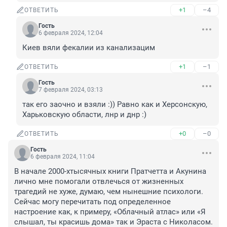
+1
–4
ОТВЕТИТЬ
Гость
6 февраля 2024, 12:04
Киев вяли фекалии из канализацим
+1
–1
ОТВЕТИТЬ
Гость
7 февраля 2024, 03:13
так его заочно и взяли :)) Равно как и Херсонскую, 
Харьковскую области, лнр и днр :)
+0
–0
ОТВЕТИТЬ
Гость
6 февраля 2024, 11:04
В начале 2000-хтысячных книги Пратчетта и Акунина 
лично мне помогали отвлечься от жизненных 
трагедий не хуже, думаю, чем нынешние психологи. 
Сейчас могу перечитать под определенное 
настроение как, к примеру, «Облачный атлас» или «Я 
слышал, ты красишь дома» так и Эраста с Николасом. 