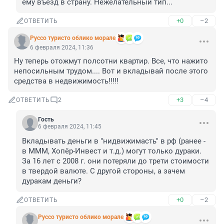
ему въезд в страну. Нежелательный тип...
+0
–2
ОТВЕТИТЬ
Руссо туристо облико морале
6 февраля 2024, 11:36
Ну теперь отожмут полсотни квартир. Все, что нажито 
непосильным трудом.... Вот и вкладывай после этого 
средства в недвижимость!!!!!
+3
–4
ОТВЕТИТЬ
2
Гость
6 февраля 2024, 11:45
Вкладывать деньги в "нидвижимасть" в рф (ранее - 
в МММ, Хопёр-Инвест и т.д.) могут только дураки. 
За 16 лет с 2008 г. они потеряли до трети стоимости 
в твердой валюте. С другой стороны, а зачем 
дуракам деньги?
+0
–2
ОТВЕТИТЬ
Руссо туристо облико морале