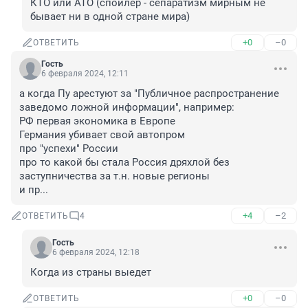
КТО или АТО (спойлер - сепаратизм мирным не 
бывает ни в одной стране мира)
+0
–0
ОТВЕТИТЬ
Гость
6 февраля 2024, 12:11
а когда Пу арестуют за "Публичное распространение 
заведомо ложной информации", например:

РФ первая экономика в Европе

Германия убивает свой автопром

про "успехи" России

про то какой бы стала Россия дряхлой без 
заступничества за т.н. новые регионы

и пр...
+4
–2
ОТВЕТИТЬ
4
Гость
6 февраля 2024, 12:18
Когда из страны выедет
+0
–0
ОТВЕТИТЬ