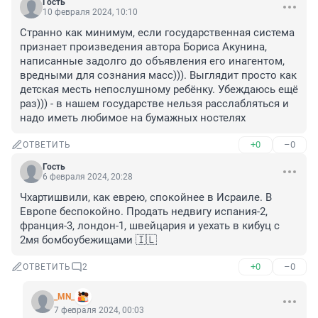
Гость
10 февраля 2024, 10:10
Странно как минимум, если государственная система 
признает произведения автора Бориса Акунина, 
написанные задолго до объявления его инагентом, 
вредными для сознания масс))). Выглядит просто как 
детская месть непослушному ребёнку. Убеждаюсь ещё 
раз))) - в нашем государстве нельзя расслабляться и 
надо иметь любимое на бумажных ностелях
+0
–0
ОТВЕТИТЬ
Гость
6 февраля 2024, 20:28
Чхартишвили, как еврею, спокойнее в Исраиле. В 
Европе беспокойно. Продать недвигу испания-2, 
франция-3, лондон-1, швейцария и уехать в кибуц с 
2мя бомбоубежищами 🇮🇱
+0
–0
ОТВЕТИТЬ
2
_MN_
7 февраля 2024, 00:03