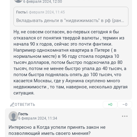
6 февраля 2024, 12:00
Гость
6 февраля 2024, 11:45
Вкладывать деньги в "нидвижимасть" в рф (ранее - в МММ, Хопёр-Инвест и т.д.) могут только дураки. За 16 лет с 2008 г. они потеряли до трети стоимости в твердой валюте. С другой стороны, а зачем дуракам деньги?
Ну, не совсем согласен, во-первых сегодня я бы 
отказался от понятия твердой валюты , термин из 
начала 90 х годов, сейчас это почти фантики. 
Например однокомнатня квартира в Питере ( в 
нормальном месте) в 96 году стоила порядка 10 
тысяч долларов, потом быстро подскочила до 80 
тысяч, потом не менее быстро упала до 40 тысяч, а 
потом быстра поднялась опять до 100 тысяч, что 
касается Москвы, где у Акунина скуплено много 
недвижимости , то там, наверное, несколько другая 
ситуация.
+0
–0
ОТВЕТИТЬ
Гость
6 февраля 2024, 11:34
Интересно а Когда успели принять закон не 
позволяющий иметь своего мнения?
