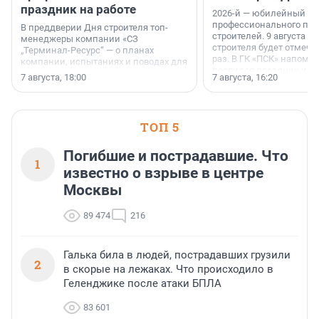
праздник на работе
2026-й — юбилейный го
профессионального пр
В преддверии Дня строителя топ-
строителей. 9 августа 2
менеджеры компании «СЗ
строителя будет отмечат
„Терминал-Ресурс“ — о планах
раз. В ГК «ПСК» напомни
компании, испытаниях и поводах для
появился праздник и к
осторожного оптимизма.
7 августа, 18:00
7 августа, 16:20
поменялась роль строит
ТОП 5
Погибшие и пострадавшие. Что
1
известно о взрыве в центре
Москвы
89 474
216
Галька била в людей, пострадавших грузили
2
в скорые на лежаках. Что происходило в
Геленджике после атаки БПЛА
83 601