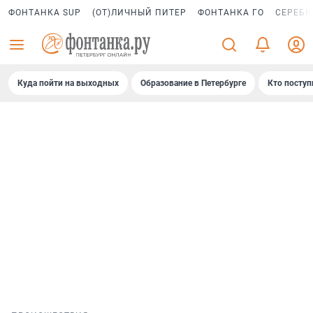
ФОНТАНКА SUP
(ОТ)ЛИЧНЫЙ ПИТЕР
ФОНТАНКА ГО
СЕРЕБР
Куда пойти на выходных
Образование в Петербурге
Кто поступ