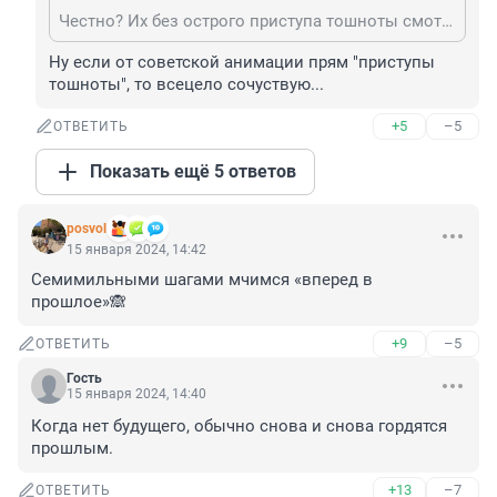
Честно? Их без острого приступа тошноты смотреть невозможно почти совсем. Дети ещё особо не воспринимают, но вот взрослому...
Ну если от советской анимации прям "приступы 
тошноты", то всецело сочуствую...
+5
–5
ОТВЕТИТЬ
Показать ещё 5 ответов
posvol
15 января 2024, 14:42
Семимильными шагами мчимся «вперед в 
прошлое»🙈
+9
–5
ОТВЕТИТЬ
Гость
15 января 2024, 14:40
Когда нет будущего, обычно снова и снова гордятся 
прошлым.
+13
–7
ОТВЕТИТЬ