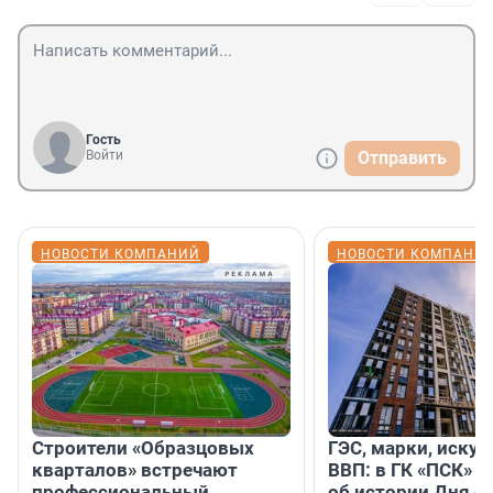
Гость
Войти
Отправить
НОВОСТИ КОМПАНИЙ
НОВОСТИ КОМПАНИ
Строители «Образцовых
ГЭС, марки, искус
кварталов» встречают
ВВП: в ГК «ПСК» р
профессиональный
об истории Дня с