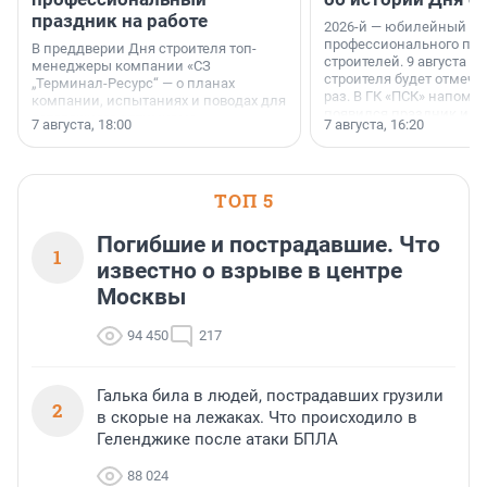
праздник на работе
2026-й — юбилейный го
профессионального пр
В преддверии Дня строителя топ-
строителей. 9 августа 2
менеджеры компании «СЗ
строителя будет отмечат
„Терминал-Ресурс“ — о планах
раз. В ГК «ПСК» напомни
компании, испытаниях и поводах для
появился праздник и к
осторожного оптимизма.
7 августа, 18:00
7 августа, 16:20
поменялась роль строит
ТОП 5
Погибшие и пострадавшие. Что
1
известно о взрыве в центре
Москвы
94 450
217
Галька била в людей, пострадавших грузили
2
в скорые на лежаках. Что происходило в
Геленджике после атаки БПЛА
88 024