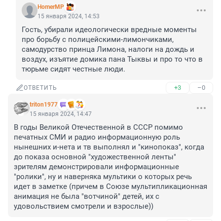
HomerMP
15 января 2024, 14:53
Гость, убирали идеологически вредные моменты 
про борьбу с полицейскими-лимончиками, 
самодурство принца Лимона, налоги на дождь и 
воздух, изъятие домика пана Тыквы и про то что в 
тюрьме сидят честные люди.
+3
–0
ОТВЕТИТЬ
triton1977
15 января 2024, 14:47
В годы Великой Отечественной в СССР помимо 
печатных СМИ и радио информационную роль 
нынешних и-нета и тв выполнял и "кинопоказ", когда 
до показа основной "художественной ленты" 
зрителям демонстрировали информационные 
"ролики", ну и наверняка мультики о которых речь 
идет в заметке (причем в Союзе мультипликационная 
анимация не была "вотчиной" детей, их с 
удовольствием смотрели и взрослые))