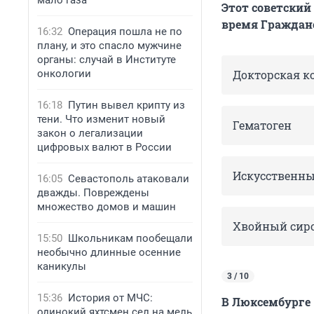
мало газа
Этот советский
время Гражданс
16:32
Операция пошла не по
плану, и это спасло мужчине
органы: случай в Институте
онкологии
Докторская к
16:18
Путин вывел крипту из
тени. Что изменит новый
Гематоген
закон о легализации
цифровых валют в России
Искусственны
16:05
Севастополь атаковали
дважды. Повреждены
множество домов и машин
Хвойный сир
15:50
Школьникам пообещали
необычно длинные осенние
каникулы
3 / 10
15:36
История от МЧС:
В Люксембурге —
одинокий яхтсмен сел на мель