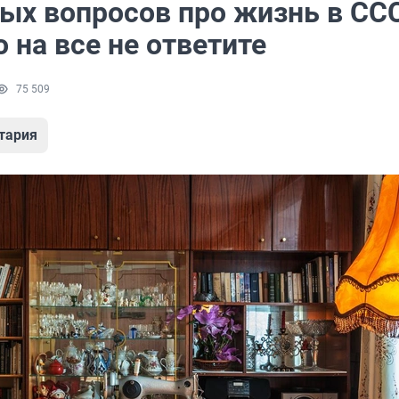
тых вопросов про жизнь в ССС
 на все не ответите
75 509
тария