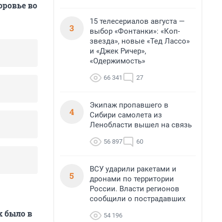
оровье во
15 телесериалов августа —
3
выбор «Фонтанки»: «Коп-
звезда», новые «Тед Лассо»
и «Джек Ричер»,
«Одержимость»
66 341
27
Экипаж пропавшего в
4
Сибири самолета из
Ленобласти вышел на связь
56 897
60
ВСУ ударили ракетами и
5
дронами по территории
России. Власти регионов
сообщили о пострадавших
х было в
54 196