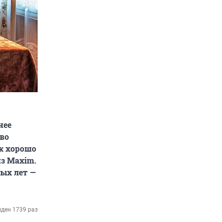
нее
во
ак хорошо
з Maxim.
ых лет —
ден 1739 раз