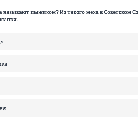
 называют пыжиком? Из такого меха в Советском С
 шапки.
дя
ика
еня