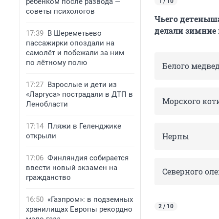
ребенком после развода —
1 / 10
советы психологов
Чьего детеныша
делали зимние
17:39
В Шереметьево
пассажирки опоздали на
самолёт и побежали за ним
по лётному полю
Белого медве
17:27
Взрослые и дети из
«Ларгуса» пострадали в ДТП в
Морского кот
Ленобласти
17:14
Пляжи в Геленджике
Нерпы
открыли
17:06
Финляндия собирается
ввести новый экзамен на
Северного ол
гражданство
16:50
«Газпром»: в подземных
2 / 10
хранилищах Европы рекордно