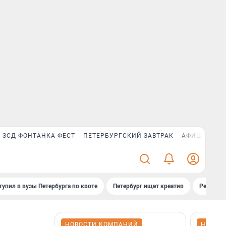
ЗСД ФОНТАНКА ФЕСТ
ПЕТЕРБУРГСКИЙ ЗАВТРАК
АФИША PLUS
тупил в вузы Петербурга по квоте
Петербург ищет креатив
Рейтинги
НОВОСТИ КОМПАНИЙ
НОВОС