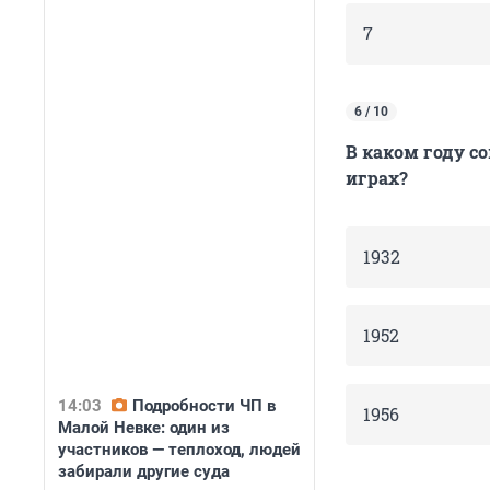
7
6 / 10
В каком году 
играх?
1932
1952
14:03
Подробности ЧП в
1956
Малой Невке: один из
участников — теплоход, людей
забирали другие суда