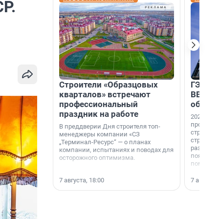
Р.
Строители «Образцовых
ГЭС, м
кварталов» встречают
ВВП: в
профессиональный
об ист
праздник на работе
2026-й —
професси
В преддверии Дня строителя топ-
строителе
менеджеры компании «СЗ
строителя
„Терминал-Ресурс“ — о планах
раз. В ГК
компании, испытаниях и поводах для
появился
осторожного оптимизма.
поменяла
7 августа, 18:00
7 августа,