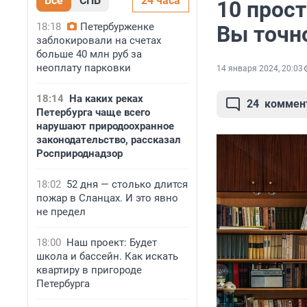
Все
СПБ
24 часа
10 прос
18:18
Петербурженке
Вы точно
заблокировали на счетах
больше 40 млн руб за
неоплату парковки
14 января 2024, 20:03
18:14
На каких реках
24
коммен
Петербурга чаще всего
нарушают природоохранное
законодательство, рассказал
Росприроднадзор
18:02
52 дня — столько длится
пожар в Сланцах. И это явно
не предел
18:00
Наш проект: Будет
школа и бассейн. Как искать
квартиру в пригороде
Петербурга