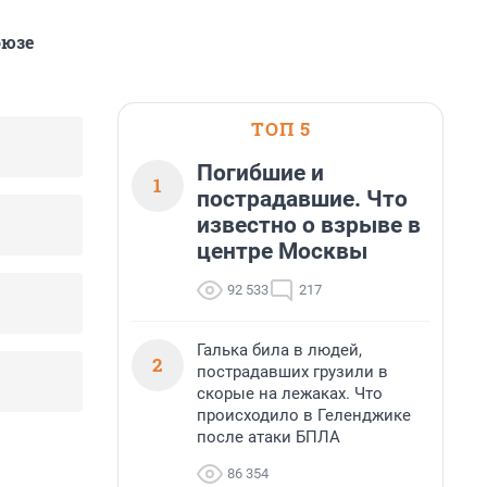
оюзе
ТОП 5
Погибшие и
1
пострадавшие. Что
известно о взрыве в
центре Москвы
92 533
217
Галька била в людей,
2
пострадавших грузили в
скорые на лежаках. Что
происходило в Геленджике
после атаки БПЛА
86 354