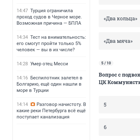
14:47
Турция ограничила
проход судов в Черное море.
«Два кольца»
Возможная причина — БПЛА
14:34
Тест на внимательность:
«Два мяча»
его смогут пройти только 5%
человек — вы в их числе?
14:28
Умер отец Месси
5 / 10
Вопрос с подво
14:16
Беспилотник залетел в
ЦК Коммунистич
Болгарию, ещё один нашли в
море в Турции
5
14:14
Разговор начистоту. В
какие реки Петербурга всё ещё
поступает канализация
6