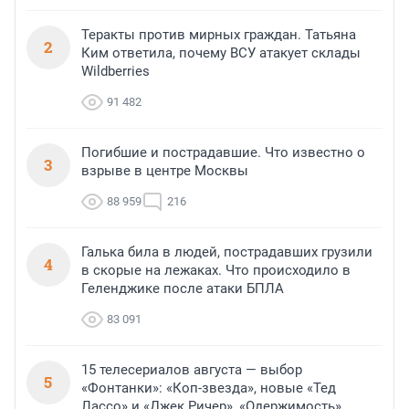
Теракты против мирных граждан. Татьяна
2
Ким ответила, почему ВСУ атакует склады
Wildberries
91 482
Погибшие и пострадавшие. Что известно о
3
взрыве в центре Москвы
88 959
216
Галька била в людей, пострадавших грузили
4
в скорые на лежаках. Что происходило в
Геленджике после атаки БПЛА
83 091
15 телесериалов августа — выбор
5
«Фонтанки»: «Коп-звезда», новые «Тед
Лассо» и «Джек Ричер», «Одержимость»