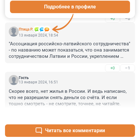
сдачи теста на языык государства проживания

Подробнее в профиле
получил гражданство иностранного государства

иноагентничал больше 20 лет
+0
–0
Птица Р.
13 января 2024, 18:54
"Ассоциация российско-латвийского сотрудничества" 
- по названию может показаться, что она занимается 
сотрудничеством Латвии и России, укреплением 
международных связей и т.п. Это не так, она 
+0
–1
занимается сотрудничеством России с 
русскоязычным населением Латвии, это немного 
Гость
другое.
13 января 2024, 16:51
Скорее всего, нет жилья в России. И ведь написано, 
что не разрешили снять деньги со счёта. И если 
тошно смотреть - не смотрите, точнее, не читайте.
+0
–0
Читать все комментарии