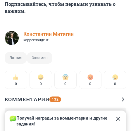
Подписывайтесь, чтобы первыми узнавать о
важном.
Константин Митягин
корреспондент
Латвия
Экзамен
0
0
0
0
0
КОММЕНТАРИИ
132
Гость
13 января 2024, 19:46
Получай награды за комментарии и другие 
задания!
с 1991 года не соизволил выучить минимум фраз для 