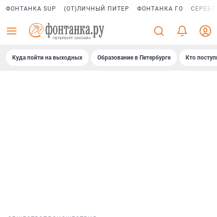
ФОНТАНКА SUP
(ОТ)ЛИЧНЫЙ ПИТЕР
ФОНТАНКА ГО
СЕРЕБР
Куда пойти на выходных
Образование в Петербурге
Кто поступ