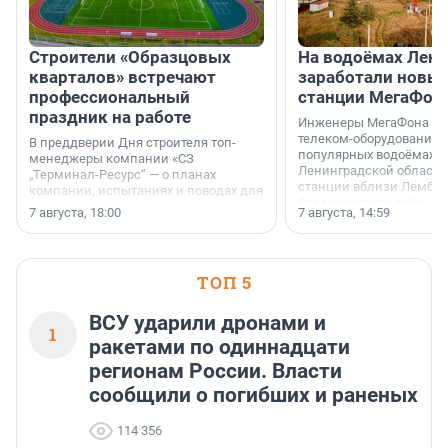
Строители «Образцовых
На водоёмах Лен
кварталов» встречают
заработали новы
профессиональный
станции МегаФон
праздник на работе
Инженеры МегаФона ус
телеком-оборудование 
В преддверии Дня строителя топ-
популярных водоёмах
менеджеры компании «СЗ
Ленинградской области
„Терминал-Ресурс“ — о планах
станции вблизи Лембол
компании, испытаниях и поводах для
Раздолинского озёр, а 
осторожного оптимизма.
7 августа, 18:00
7 августа, 14:59
недалеко от Большого Т
водопада.
ТОП 5
ВСУ ударили дронами и
1
ракетами по одиннадцати
регионам России. Власти
сообщили о погибших и раненых
114 356