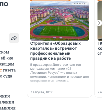
 по
Строители «Образцовых
ГК «Ед
кварталов» встречают
коллег
вском
профессиональный
строит
 ей «не
праздник на работе
бляющем
В преддверии Дня строителя топ-
менеджеры компании «СЗ
т
газета
„Терминал-Ресурс“ — о планах
о суда
компании, испытаниях и поводах для
осторожного оптимизма.
7 августа, 18:00
7 августа,
ринки
овлении
фамилия