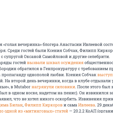
 «голая вечеринка» блогера Анастасии Ивлеевой сост
бря. Среди гостей были Ксения Собчак, Филипп Киркор
 с супругой Оксаной Самойловой и другие селебрити.
аряды гостей
вызвали шквал осуждения
общественнос
ородин обратился в Генпрокуратуру с требованием п
 пропаганду однополой любви. Ксения Собчак
выступ
. На второй день вечеринки, когда в клубе отдыхали 
ные», в Mutabor
нагрянули силовики
. После этого был
 был в одном носке, надетом на пенис). Он извинился з
аявил, что не хотел никого оскорбить. Извинения при
има Билан
,
Филипп Киркоров
и сама
Ивлеева
. 29 дек
по одной из «митинговых» статей
— 20.2.2 КоАП (орган