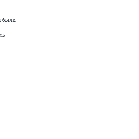
я были
сь
.