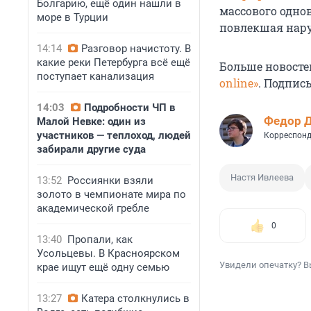
Болгарию, ещё один нашли в
массового одно
море в Турции
повлекшая нару
14:14
Разговор начистоту. В
какие реки Петербурга всё ещё
Больше новосте
поступает канализация
online»
. Подпис
14:03
Подробности ЧП в
Федор 
Малой Невке: один из
участников — теплоход, людей
Корреспонд
забирали другие суда
Настя Ивлеева
13:52
Россиянки взяли
золото в чемпионате мира по
академической гребле
0
13:40
Пропали, как
Усольцевы. В Красноярском
Увидели опечатку? В
крае ищут ещё одну семью
13:27
Катера столкнулись в