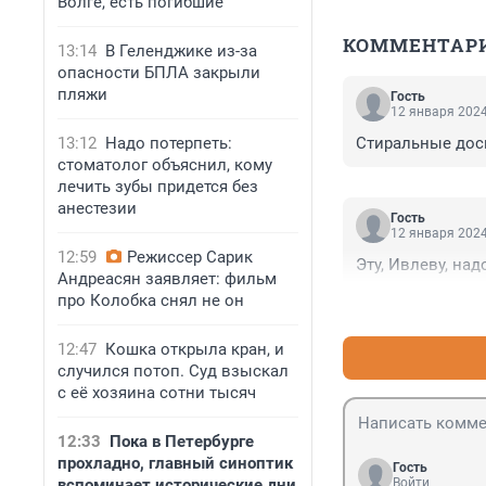
Волге, есть погибшие
КОММЕНТАР
13:14
В Геленджике из-за
опасности БПЛА закрыли
пляжи
Гость
12 января 2024
13:12
Надо потерпеть:
Стиральные доск
стоматолог объяснил, кому
лечить зубы придется без
анестезии
Гость
12 января 2024
12:59
Режиссер Сарик
Эту, Ивлеву, надо
Андреасян заявляет: фильм
про Колобка снял не он
12:47
Кошка открыла кран, и
случился потоп. Суд взыскал
с её хозяина сотни тысяч
12:33
Пока в Петербурге
прохладно, главный синоптик
Гость
вспоминает исторические дни
Войти