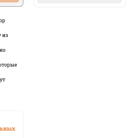
ор
 из
но
которые
ут
льных