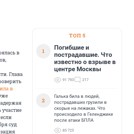
ТОП 5
Погибшие и
1
оялась в
пострадавшие. Что
ов,
известно о взрыве в
центре Москвы
ти. Глава
91 793
217
роверить
ила в
уже
Галька била в людей,
2
пострадавших грузили в
 задержан
скорые на лежаках. Что
а участие
происходило в Геленджике
несли
после атаки БПЛА
абря суд
85 725
изация