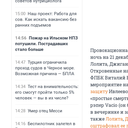
советов нутрициолога
15:00
Наш проект: Работа для
сов. Как искать вакансию без
ранних подъемов
14:56
Пожар на Ильском НПЗ
потушили. Пострадавших
стало больше
Провокационная
ночь на 21 дека
14:47
Турция ограничила
Лолита, Джиган
проход судов в Черное море.
Откровенные н
Возможная причина — БПЛА
ФПБК Виталий Б
мероприятие на
14:34
Тест на внимательность:
защиту
Ивлеевой
его смогут пройти только 5%
«простые смерт
человек — вы в их числе?
рэпер Vacio (он
14:28
Умер отец Месси
в вечеринке и з
также
Лолита
,
Д
14:16
Беспилотник залетел в
оштрафовал ее 