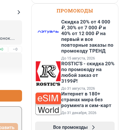
ПРОМОКОДЫ
Скидка 20% от 4 000
₽, 30% от 7 000 ₽ и
40% от 12 000 ₽ на
нок....
первый и все
повторные заказы по
+0
–0
промокоду ТРЕНД
До 15 августа, 2026
ROSTIC'S - скидка 20%
по промокоду на
любой заказ от
3199₽!
+0
–0
До 31 августа, 2026
Интернет в 180+
странах мира без
роуминга и сим-карт
До 31 декабря, 2026
Все промокоды
равить