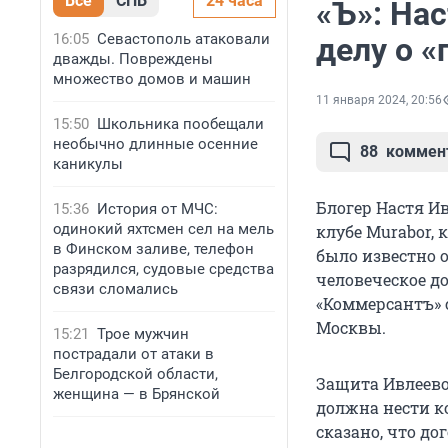
Все
СПБ
24 часа
«Ъ»: Нас
16:05
Севастополь атаковали
делу о «
дважды. Повреждены
множество домов и машин
11 января 2024, 20:56
15:50
Школьника пообещали
необычно длинные осенние
88
коммен
каникулы
Блогер Настя Ив
15:36
История от МЧС:
одинокий яхтсмен сел на мель
клубе Murabor, 
в Финском заливе, телефон
было известно 
разрядился, судовые средства
человеческое до
связи сломались
«Коммерсантъ» 
Москвы.
15:21
Трое мужчин
пострадали от атаки в
Белгородской области,
Защита Ивлеево
женщина — в Брянской
должна нести к
сказано, что д