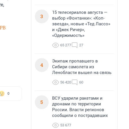
е,
15 телесериалов августа —
3
выбор «Фонтанки»: «Коп-
звезда», новые «Тед Лассо»
SPB
и «Джек Ричер»,
«Одержимость»
65 277
27
Экипаж пропавшего в
4
Сибири самолета из
Ленобласти вышел на связь
56 420
60
0
ВСУ ударили ракетами и
5
дронами по территории
России. Власти регионов
сообщили о пострадавших
53 677