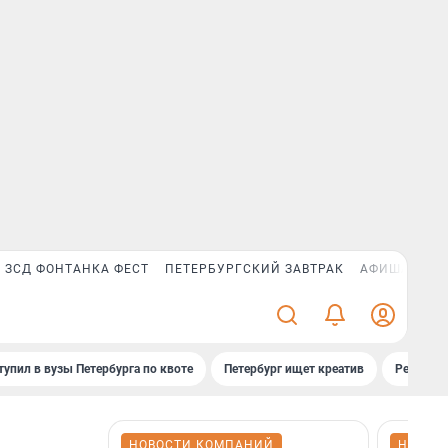
ЗСД ФОНТАНКА ФЕСТ
ПЕТЕРБУРГСКИЙ ЗАВТРАК
АФИША PLUS
тупил в вузы Петербурга по квоте
Петербург ищет креатив
Рейтинги
НОВОСТИ КОМПАНИЙ
НОВОС