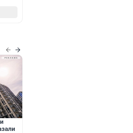
 и
На водоёмах Ленобласти
азали
заработали новые базовые