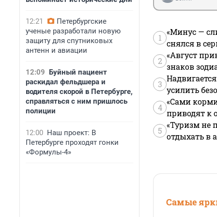
12:21
Петербургские
ученые разработали новую
«Минус — сл
1
защиту для спутниковых
снялся в се
антенн и авиации
«Август при
2
знаков зоди
12:09
Буйный пациент
Надвигается
раскидал фельдшера и
3
усилить без
водителя скорой в Петербурге,
«Сами корми
справляться с ним пришлось
4
полиции
приводят к 
«Туризм не 
5
12:00
Наш проект: В
отдыхать в а
Петербурге проходят гонки
«Формулы-4»
Самые ярки