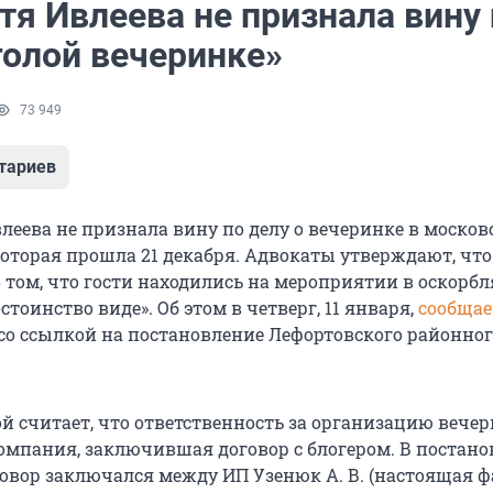
тя Ивлеева не признала вину
голой вечеринке»
73 949
тариев
леева не признала вину по делу о вечеринке в моско
которая прошла 21 декабря. Адвокаты утверждают, что
о том, что гости находились на мероприятии в оскор
стоинство виде». Об этом в четверг, 11 января,
сообщае
со ссылкой на постановление Лефортовского районног
й считает, что ответственность за организацию вече
омпания, заключившая договор с блогером. В постан
оговор заключался между ИП Узенюк А. В. (настоящая 