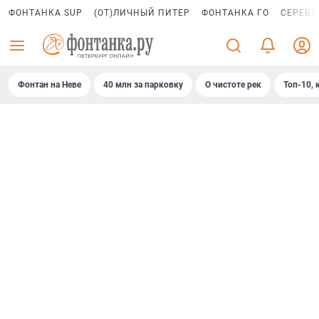
ФОНТАНКА SUP
(ОТ)ЛИЧНЫЙ ПИТЕР
ФОНТАНКА ГО
СЕРЕБР
Фонтан на Неве
40 млн за парковку
О чистоте рек
Топ-10, 