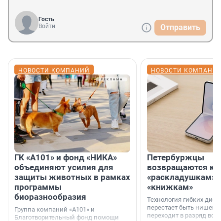
Гость
Войти
Отправить
НОВОСТИ КОМПАНИЙ
НОВОСТИ КОМПАНИ
ГК «А101» и фонд «НИКА»
Петербуржцы
объединяют усилия для
возвращаются к
защиты животных в рамках
«раскладушкам» 
программы
«книжкам»
биоразнообразия
Технология гибких дисп
перестает быть нишевы
Группа компаний «А101» и
переходит в разряд вос
Благотворительный фонд помощи