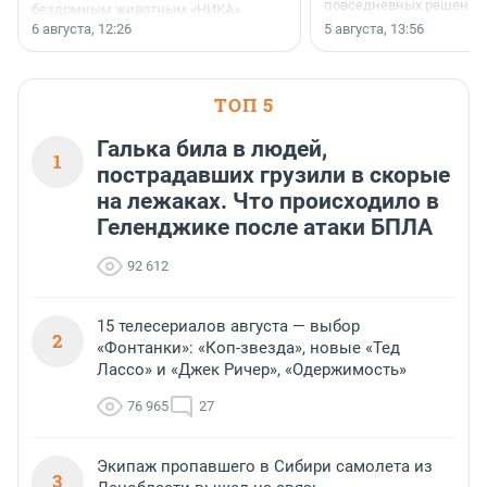
повседневных решений
бездомным животным «НИКА»
заключили соглашение о
6 августа, 12:26
5 августа, 13:56
стратегическом сотрудничестве.
ТОП 5
Галька била в людей,
1
пострадавших грузили в скорые
на лежаках. Что происходило в
Геленджике после атаки БПЛА
92 612
15 телесериалов августа — выбор
2
«Фонтанки»: «Коп-звезда», новые «Тед
Лассо» и «Джек Ричер», «Одержимость»
76 965
27
Экипаж пропавшего в Сибири самолета из
3